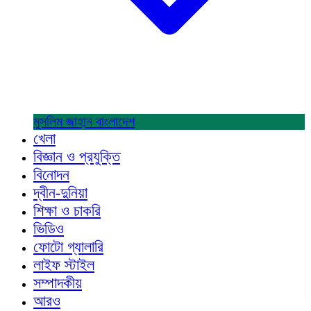
মুসলিম জাহান
বাংলাদেশ
খেলা
বিজ্ঞান ও প্রযুক্তি
বিনোদন
দ্বীন-দুনিয়া
শিক্ষা ও চাকরি
ভিডিও
ফোটো গ্যালারি
লাইফ স্টাইল
সম্পাদকীয়
আরও