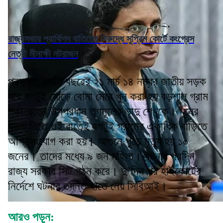
রাজ্যসভার প্রার্থিপদ বাতিলের বিরুদ্ধে সুপ্রিম কোর্টে কংগ্রেস
নেত্রী মীনাক্ষী নটরাজন
প্রসঙ্গত, চলতি বছরের ২১ মার্চ ১৪ নম্বর জাতীয় সড়ক
ধরে বগটুই মোড়ে বোমা মেরে খুন করা হয় বড়শাল গ্রাম
পঞ্চায়েতের উপপ্রধান তৃণমূলের ভাদু শেখকে। খুনের
বদলা নিতে ওই রাতেই বগটুই গ্রামের একাধিক বাড়িতে
অগ্নিসংযোগ করা হয়। আগুনে পুড়ে মৃত্যু হয় ১০
জনের। তাদের মধ্যে ৯ জন মহিলা। ঘটনার পরদিন
রাজ্য সরকার সিট গঠন করে। দু’দিন পর হাইকোর্টের
নির্দেশে ঘটনার তদন্ত হাতে নেয় সিবিআই।
আরও পড়ুন: