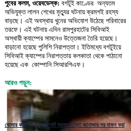
পুবের কলম, ওয়েবডেস্ক:
বগটুই কাণ্ডের অন্যতম
অভিযুক্ত লালন শেখের মৃত্যুর ঘটনায় ক্রমশই রহস্য
বাড়ছে। এই অবস্থায় খুনের অভিযোগ উঠেছে পরিবারের
তরফে। এই ঘটনায় এদিন রামপুরহাটের সিবিআই
অস্থায়ী ক্যাম্পের সামনেও উত্তেজনা তৈরি হয়েছে।
বাড়ানো হয়েছে পুলিশি নিরাপত্তা। ইতিমধ্যে বগটুইয়ে
সিবিআই ক্যাম্পের নিরাপত্তায় কলকাতা থেকে পাঠানো
হয়েছে এক কোম্পানি সিআরপিএফ।
আরও পড়ুন:
ঝোলার কারণেই মৃত্যু রিপোর্ট ময়নাতদন্তে! জানাজার পর দাফন করা