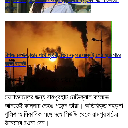
রাজ্যসভায় তৃণমূলে ভাঙন অব্যাহত, এবার ইস্তফা দিলেন কোয়েল
মল্লিক
বিপজ্জনক উষ্ণতার পথে পৃথিবী, তিন বছরের মধ্যেই শেষ হতে পারে
কার্বন বাজেট
সোমবার বিকেলে এই খবর চাউর হতেই পরিজনেরা
রামপুরহাট মেডিক্যাল কলেজে হাজির হন। মৃতদেহ
ময়নাতদন্তের জন্য রামপুরহাট মেডিক্যাল কলেজে
আনতেই কান্নায় ভেঙে পড়েন তাঁরা। অতিরিক্ত মহকুমা
পুলিশ আধিকারিক সঙ্গে সঙ্গে সিউড়ি থেকে রামপুরহাটের
উদ্দেশ্যে রওনা দেন।