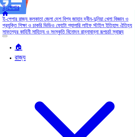
ই-পেপার
ই-পেপার
রাজ্য
কলকাতা
জেলা
দেশ
বিশ্ব জাহান
দ্বীন-দুনিয়া
খেলা
বিজ্ঞান ও
প্রযুক্তি
শিক্ষা ও চাকরি
ভিডিও
ফোটো গ্যালারি
লাইফ স্টাইল
ইতিহাস ঐতিহ্য
সাফল্যের কাহিনী
সাহিত্য ও সংস্কৃতি
বিনোদন
রান্নাবান্না
রূপচর্চা
স্বাস্থ্য
🏠︎
রাজ্য