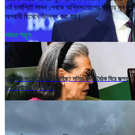
ওই চার্জশিটে লালন শেখকে অগ্নিসংযোগের ঘটনায় মূল
অপরাধী হিসেবে উল্লেখ করা হয়।
আরও পড়ুন:
তৃণমূল কি কংগ্রেসে মিশতে চলেছে? সনিয়া-মমতা বৈঠক ঘিরে জল্পনা,
মুখে অস্বীকার দুই শিবিরের