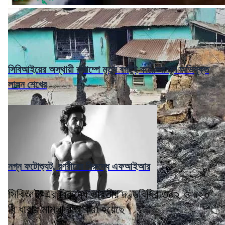
সিবিআইয়ের অস্থায়ী ক্যাম্পে মৃত্যু বগটুই কাণ্ডের মূল অভিযুক্ত
লালন শেখের
নগ্ন ফটোশ্যুট, রণবীরের বিরুদ্ধে এফআইআর
সিবিআই-এর বিরুদ্ধে ভারতীয় দণ্ডবিধির ৩০২ ও ১২০
বি ধারায় মামলা রুজু করা হয়েছে।