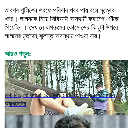
তারপর পুলিশের তরফে পরিবার খবর পায় বলে সূত্রের
খবর। লালনকে নিয়ে সিবিআই অস্থায়ী ক্যাম্পে পৌঁছে
গিয়েছিল। সেখানে বাথরুমের কোমোডের কিছুটা উপরে
লালনের মৃতদেহ ঝুলন্ত অবস্থায় পাওয়া যায়।
আরও পড়ুন:
মাথা নিচে, পা ওপরে! ১০০ সিঁড়ি নেমে নতুন বিশ্বরেকর্ড নেপালি
অ্যাথলেটের