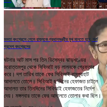
মোদী
মমতা কংগ্রেসে গেলে রাহুলকে প্রধানমন্ত্রীর মুখ মানতে হবে, শর্ত
প্রদেশ কংগ্রেসের
ঘটনার আট মাস পর তিন ডিসেম্বর ঝাড়খণ্ডের
নরোত্তমপুর থেকে সিবিআই বড় লালনকে গ্রেফতার
করে। দশ তারিখ তাকে ফের সিবিআই রামপুরহাট
আদালতে তোলে। সিবিআই ছ’দিনের হেফাজত চাইলে
আদালত তার তিনদিনের সিবিআই হেফাজতের নির্দেশ
দেয়। মঙ্গলবার তাকে ফের আদালতে তোলার কথা ছিল।