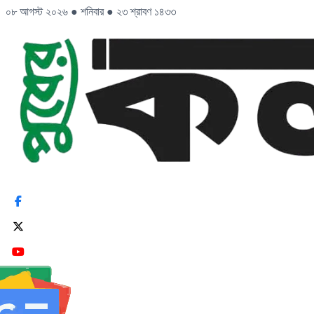
০৮ আগস্ট ২০২৬
●
শনিবার
●
২৩ শ্রাবণ ১৪৩৩