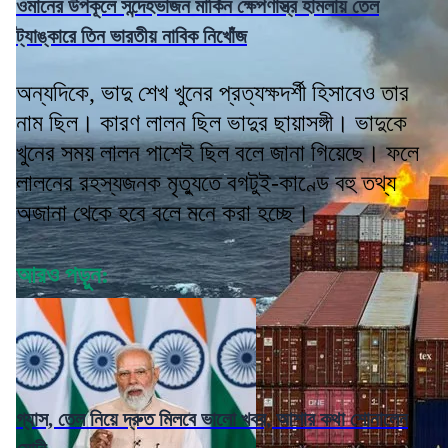
ওমানের উপকূলে সন্দেহভাজন মার্কিন ক্ষেপণাস্ত্র হামলায় তেল
ট্যাঙ্কারে তিন ভারতীয় নাবিক নিখোঁজ
অন্যদিকে, ভাদু শেখ খুনের প্রত্যক্ষদর্শী হিসাবেও তার
নাম ছিল। কারণ লালন ছিল ভাদুর ছায়াসঙ্গী। ভাদুকে
খুনের সময় লালন পাশেই ছিল বলে জানা গিয়েছে। ফলে
লালনের রহস্যজনক মৃত্যুতে বগটুই-কাণ্ডে বহু তথ্য
অজানা থেকে হবে বলে মনে করা হচ্ছে।
আরও পড়ুন:
গ্যাস, তেল নিয়ে দ্রুত মিলবে ভালো খবর, আশার কথা শোনালেন