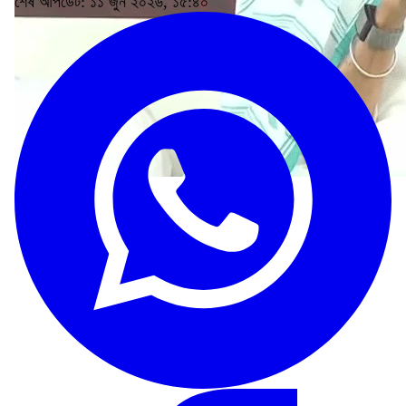
শেষ আপডেট: ১১ জুন ২০২৬, ১৫:৪০