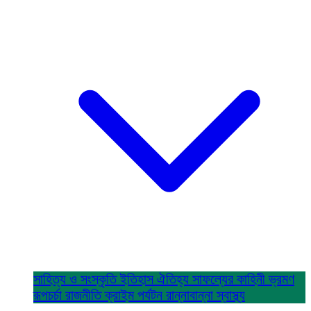
সাহিত্য ও সংস্কৃতি
ইতিহাস ঐতিহ্য
সাফল্যের কাহিনী
ভ্রমণ
রূপচর্চা
রাজনীতি
ক্রাইম
পর্যটন
রান্নাবান্না
স্বাস্থ্য