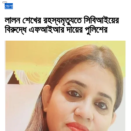
জেলা
লালন শেখের রহস্যমৃত্যুতে সিবিআইয়ের
বিরুদ্ধে এফআইআর দায়ের পুলিশের