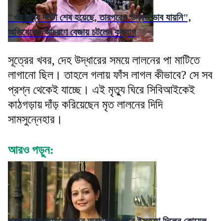
"ওর জন্য দলটা শেষ হয়েছে, তারপরেও উদ্ধত ভাব যায়নি",
অভিষেকের আচরণে বেজায় চটলেন কল্যাণ
সূত্রের খবর, দেহ উদ্ধারের সময়ে লালনের পা মাটিতে
লাগানো ছিল। তাহলে গলায় ফাঁস লাগল কীভাবে? সে সব
প্রশ্ন থেকেই যাচ্ছে। এই মৃত্যু ঘিরে সিবিআইকেই
কাঠগড়ায় দাঁড় করিয়েছেন মৃত লালনের দিদি
সামসুন্নেহার।
আরও পড়ুন: