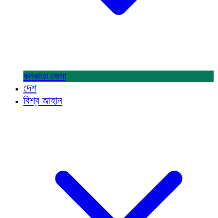
কলকাতা
জেলা
দেশ
বিশ্ব জাহান