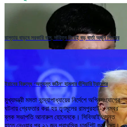
রাস্তায় বাড়বে সরকারি বাস, দায়িত্ব নিয়েই বড় বার্তা অর্জুন সিংয়ের
ইরানের বিরুদ্ধে ‘অত্যন্ত কঠিন’ হামলার হুঁশিয়ারি ট্রাম্পের
মুখ্যমন্ত্রী মমতা বন্দ্যোপাধ্যায়ের নির্দেশে অগ্নিসংযোগের
ঘটনায় গ্রেফতার করা হয় তৃণমূলের রামপুরহাট-১ নম্বর
ব্লক সভাপতি আনারুল হোসেনকে। সিবিআই তদন্ত
হাতে নেওয়ার পর ২১ জুন প্রাথমিক চার্জশিট জমা দেয়।