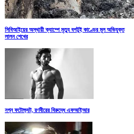
সিবিআইয়ের অস্থায়ী ক্যাম্পে মৃত্যু বগটুই কাণ্ডের মূল অভিযুক্ত
লালন শেখের
নগ্ন ফটোশ্যুট, রণবীরের বিরুদ্ধে এফআইআর