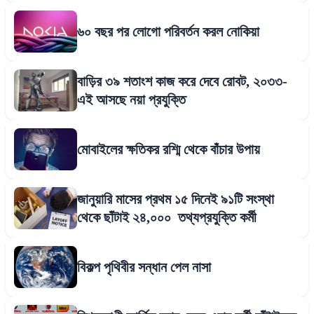
৬০ বছর পর লোগো পরিবর্তন করল নোকিয়া
বাড়ির ৩৯ শতাংশ কাজ করে দেবে রোবট, ২০৩৩-
এই আসছে নয়া প্রযুক্তি
মোবাইলের ক্ষতিকর রশ্মি থেকে বাঁচার উপায়
জানুয়ারি মাসের প্রথম ১৫ দিনেই ৯১টি সংস্থা
থেকে ছাঁটাই ২৪,০০০ তথ্যপ্রযুক্তি কর্মী
বিকল্প পৃথিবীর সন্ধান পেল নাসা