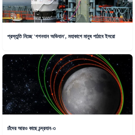
প্রস্তুতি নিচ্ছে 'গগনযান অভিযান', মহাকাশে মানুষ পাঠাবে ইসরো
চাঁদের আরও কাছে চন্দ্রযান-৩