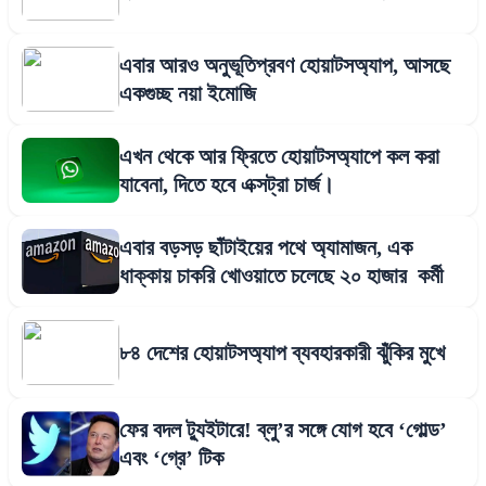
এবার আরও অনুভূতিপ্রবণ হোয়াটসঅ্যাপ, আসছে
একগুচ্ছ নয়া ইমোজি
এখন থেকে আর ফ্রিতে হোয়াটসঅ্যাপে কল করা
যাবেনা, দিতে হবে এক্সট্রা চার্জ।
এবার বড়সড় ছাঁটাইয়ের পথে অ্যামাজন, এক
ধাক্কায় চাকরি খোওয়াতে চলেছে ২০ হাজার কর্মী
৮৪ দেশের হোয়াটসঅ্যাপ ব্যবহারকারী ঝুঁকির মুখে
ফের বদল ট্যুইটারে! ব্লু’র সঙ্গে যোগ হবে ‘গোল্ড’
এবং ‘গ্রে’ টিক