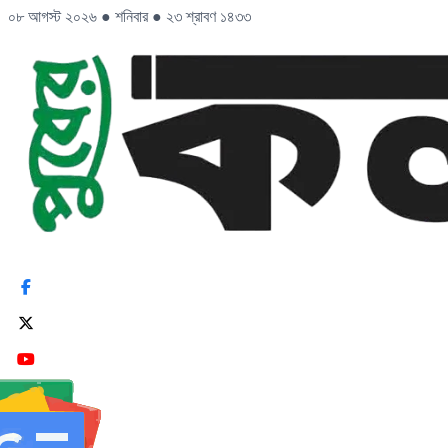
০৮ আগস্ট ২০২৬
●
শনিবার
●
২৩ শ্রাবণ ১৪৩৩