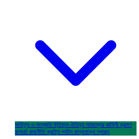
সাহিত্য ও সংস্কৃতি
ইতিহাস ঐতিহ্য
সাফল্যের কাহিনী
ভ্রমণ
রূপচর্চা
রাজনীতি
ক্রাইম
পর্যটন
রান্নাবান্না
স্বাস্থ্য