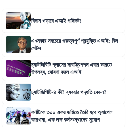
বিমান ওড়াবে এআই পাইলট!
এখনকার সবচেয়ে গুরুত্বপূর্ণ প্রযুক্তি এআই: বিল
গেটস
চ্যাটজিবিটি প্লাসের সাবস্ক্রিপশন এবার ভারতে
উপলব্ধ, ঘোষণা করল এআই
চ্যাটজিপিটি-৪ কী? ব্যবহার পদ্ধতি কেমন?
কর্নাটকে ৩০০ একর জমিতে তৈরি হবে অ্যাপেল
কারখানা, এক লক্ষ কর্মসংস্থানের সুযোগ