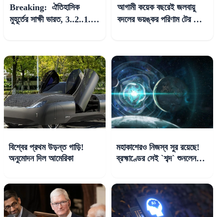
Breaking: ঐতিহাসিক
আগামী কয়েক বছরেই জলবায়ু
মুহূর্তের সাক্ষী ভারত, 3..2..1..
বদলের ভয়ঙ্কর পরিণাম টের পাবে
লঞ্চিং প্যাড থেকে উড়ে গেল
ভারত, পূর্বাভাস বিজ্ঞানীদের
চন্দ্রযান-৩
বিশ্বের প্রথম উড়ন্ত গাড়ি!
মহাকাশেরও নিজস্ব সুর রয়েছে!
অনুমোদন দিল আমেরিকা
ব্রহ্মাণ্ডের সেই `শব্দ` শুনলেন
বিজ্ঞানীরা