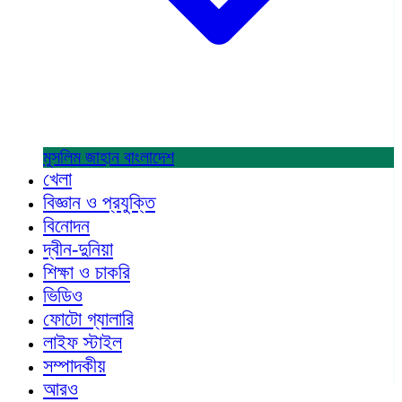
মুসলিম জাহান
বাংলাদেশ
খেলা
বিজ্ঞান ও প্রযুক্তি
বিনোদন
দ্বীন-দুনিয়া
শিক্ষা ও চাকরি
ভিডিও
ফোটো গ্যালারি
লাইফ স্টাইল
সম্পাদকীয়
আরও