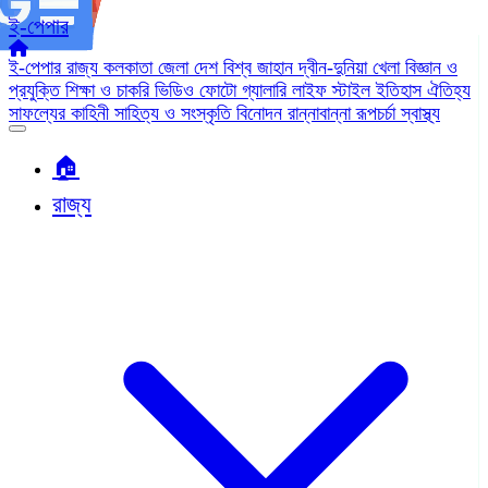
ই-পেপার
ই-পেপার
রাজ্য
কলকাতা
জেলা
দেশ
বিশ্ব জাহান
দ্বীন-দুনিয়া
খেলা
বিজ্ঞান ও
প্রযুক্তি
শিক্ষা ও চাকরি
ভিডিও
ফোটো গ্যালারি
লাইফ স্টাইল
ইতিহাস ঐতিহ্য
সাফল্যের কাহিনী
সাহিত্য ও সংস্কৃতি
বিনোদন
রান্নাবান্না
রূপচর্চা
স্বাস্থ্য
🏠︎
রাজ্য