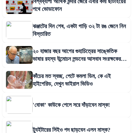
বিশ্বব্যাপী আর্থিক মন্দার জেরে এবার কর্মী ছাঁটাইয়ের
পথে ভোডাফোন
ঝঞ্জাটের দিন শেষ, একটা গাড়ি ৩২ টা রঙ জেনে নিন
বিস্তারিত
২০ হাজার বছর আগের গুহাচিত্রের সাঙ্কেতিক
ভাষার রহস্য উন্মোচন লন্ডনের আসবাব সংরক্ষকের
গবেষণায়
কাঁচের মত স্বচ্ছ, পেটে কমলা ডিম, কে এই
হাইপেরিড, দেখুন ভাইরাল ভিডিও
'বোকা’ কাউকে পেলে সরে দাঁড়াবেন মাস্ক!
ট্যুইটারের সিইও পদ ছাড়বেন এলন মাস্ক?