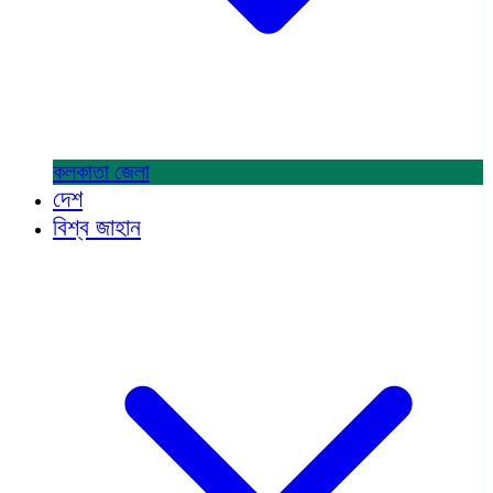
কলকাতা
জেলা
দেশ
বিশ্ব জাহান