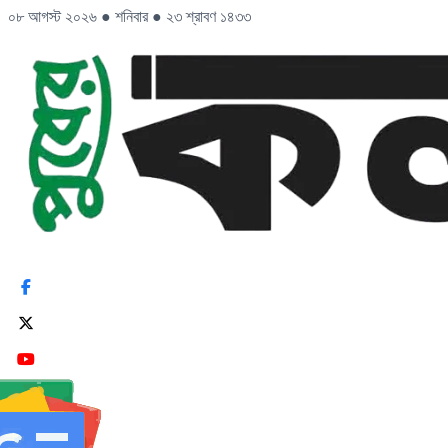
০৮ আগস্ট ২০২৬
●
শনিবার
●
২৩ শ্রাবণ ১৪৩৩