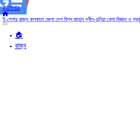
ই-পেপার
ই-পেপার
রাজ্য
কলকাতা
জেলা
দেশ
বিশ্ব জাহান
দ্বীন-দুনিয়া
খেলা
বিজ্ঞান ও প্র
🏠︎
রাজ্য