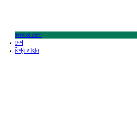
কলকাতা
জেলা
দেশ
বিশ্ব জাহান