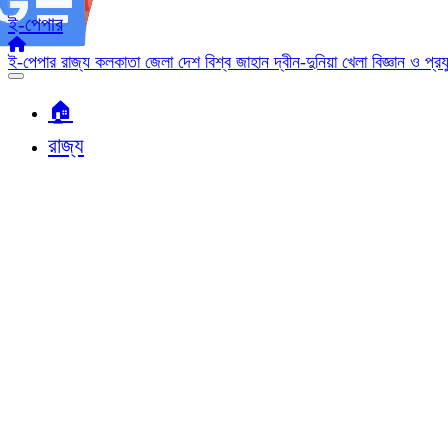
ই-পেপার
ই-পেপার
রাজ্য
কলকাতা
জেলা
দেশ
বিশ্ব জাহান
দ্বীন-দুনিয়া
খেলা
বিজ্ঞান ও প্র
🏠︎
রাজ্য