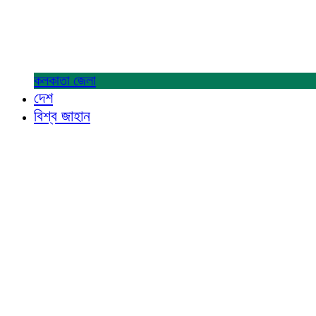
কলকাতা
জেলা
দেশ
বিশ্ব জাহান