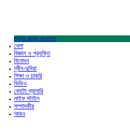
মুসলিম জাহান
বাংলাদেশ
খেলা
বিজ্ঞান ও প্রযুক্তি
বিনোদন
দ্বীন-দুনিয়া
শিক্ষা ও চাকরি
ভিডিও
ফোটো গ্যালারি
লাইফ স্টাইল
সম্পাদকীয়
আরও