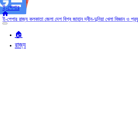
ই-পেপার
ই-পেপার
রাজ্য
কলকাতা
জেলা
দেশ
বিশ্ব জাহান
দ্বীন-দুনিয়া
খেলা
বিজ্ঞান ও প্র
🏠︎
রাজ্য