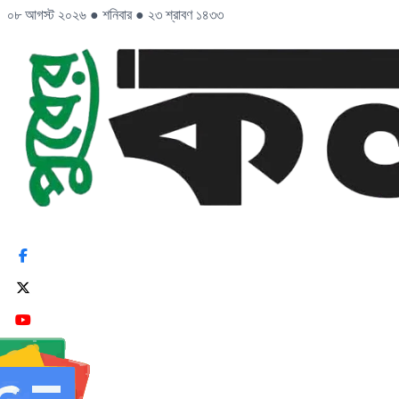
০৮ আগস্ট ২০২৬
●
শনিবার
●
২৩ শ্রাবণ ১৪৩৩