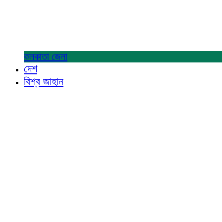
কলকাতা
জেলা
দেশ
বিশ্ব জাহান