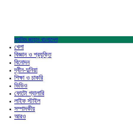
মুসলিম জাহান
বাংলাদেশ
খেলা
বিজ্ঞান ও প্রযুক্তি
বিনোদন
দ্বীন-দুনিয়া
শিক্ষা ও চাকরি
ভিডিও
ফোটো গ্যালারি
লাইফ স্টাইল
সম্পাদকীয়
আরও