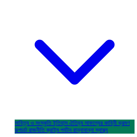
সাহিত্য ও সংস্কৃতি
ইতিহাস ঐতিহ্য
সাফল্যের কাহিনী
ভ্রমণ
রূপচর্চা
রাজনীতি
ক্রাইম
পর্যটন
রান্নাবান্না
স্বাস্থ্য