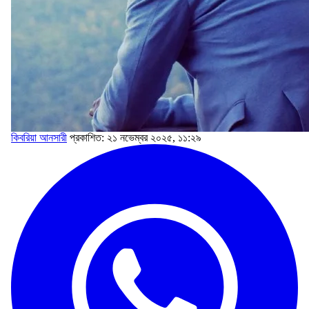
কিবরিয়া আনসারী
প্রকাশিত: ২১ নভেম্বর ২০২৫, ১১:২৯