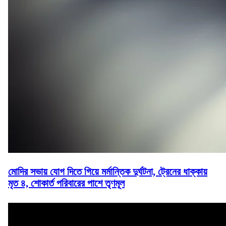
মোদির সভায় যোগ দিতে গিয়ে মর্মান্তিক দুর্ঘটনা, ট্রেনের ধাক্কায়
মৃত ৪, শোকার্ত পরিবারের পাশে তৃণমূল