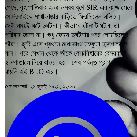
গেছে, বৃহস্পতিবার ২০৫ নম্বর বুথে SIR-এর কাজ সেরে
মোটরবাইকে মাথাভাঙার বাড়িতে ফিরছিলেন ললিত।
সেই সময়ই ঘটে দুর্ঘটনা। কীভাবে ঘটনাটি ঘটল, তা
পরিবার জানে না। শুধু ফোনে দুর্ঘটনার খবর পেয়েছিলেন
তাঁরা। ছুটে এসে প্রথমে মাথাভাঙা মহকুমা হাসপাতালে
যান। পরে সেখান থেকে তাঁকে কোচবিহারের বেসরকারি
হাসপাতালে নিয়ে যাওয়া হয়। শেষ পর্যন্ত প্রাণ বাঁচানো
যায়নি এই BLO-এর।
শেষ আপডেট: ২৯ জুলাই ২০২৬, ১২:২৬