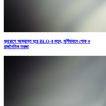
হৃদরোগে আক্রান্ত হয়ে BLO-র মৃত্যু, মুর্শিদাবাদে শোক ও
রাজনৈতিক তরজা