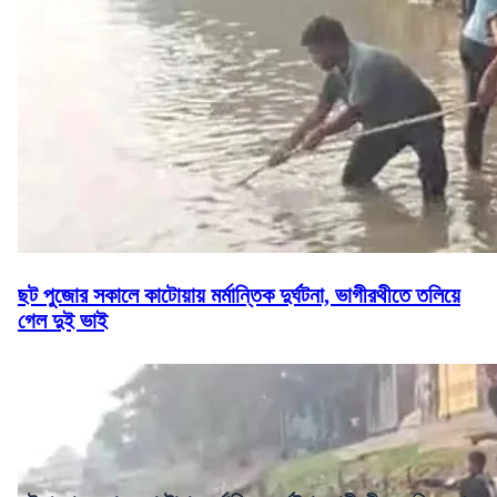
ছট পুজোর সকালে কাটোয়ায় মর্মান্তিক দুর্ঘটনা, ভাগীরথীতে তলিয়ে
গেল দুই ভাই