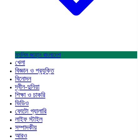
মুসলিম জাহান
বাংলাদেশ
খেলা
বিজ্ঞান ও প্রযুক্তি
বিনোদন
দ্বীন-দুনিয়া
শিক্ষা ও চাকরি
ভিডিও
ফোটো গ্যালারি
লাইফ স্টাইল
সম্পাদকীয়
আরও