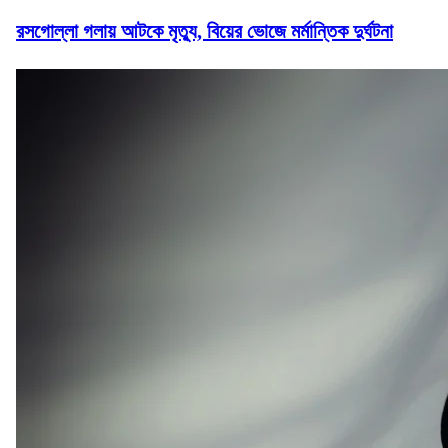
রসগোল্লা গলায় আটকে মৃত্যু, বিয়ের ভোজে মর্মান্তিক দুর্ঘটনা