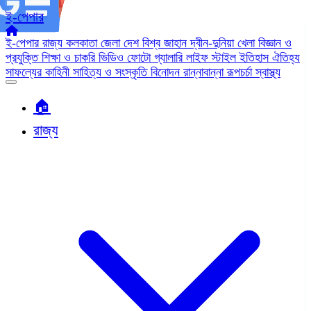
ই-পেপার
ই-পেপার
রাজ্য
কলকাতা
জেলা
দেশ
বিশ্ব জাহান
দ্বীন-দুনিয়া
খেলা
বিজ্ঞান ও
প্রযুক্তি
শিক্ষা ও চাকরি
ভিডিও
ফোটো গ্যালারি
লাইফ স্টাইল
ইতিহাস ঐতিহ্য
সাফল্যের কাহিনী
সাহিত্য ও সংস্কৃতি
বিনোদন
রান্নাবান্না
রূপচর্চা
স্বাস্থ্য
🏠︎
রাজ্য