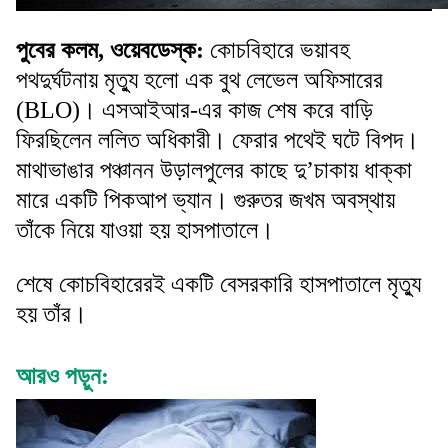
পুবের কলম, ওয়েবডেস্ক:
কোচবিহারে ভয়াবহ
পথদুর্ঘটনায় মৃত্যু হলো এক বুথ লেভেল অফিসারের
(BLO)। এসআইআর-এর কাজ শেষ করে বাড়ি
ফিরছিলেন ললিত অধিকারী। ফেরার পথেই ঘটে বিপদ।
মাথাভাঙার পঞ্চানন উড়ালপুলের কাছে দু’চাকায় ধাক্কা
মারে একটি পিকআপ ভ্যান। গুরুতর জখম অবস্থায়
তাঁকে নিয়ে যাওয়া হয় হাসপাতালে।
শেষে কোচবিহারেরই একটি বেসরকারি হাসপাতালে মৃত্যু
হয় তাঁর।
আরও পড়ুন: