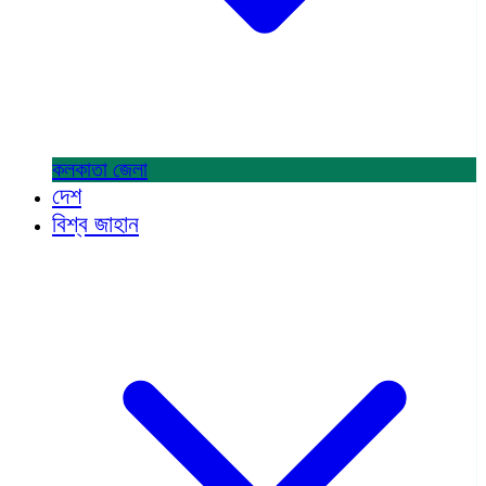
কলকাতা
জেলা
দেশ
বিশ্ব জাহান