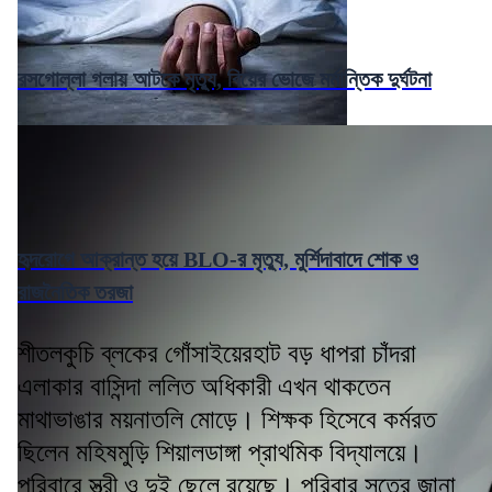
রসগোল্লা গলায় আটকে মৃত্যু, বিয়ের ভোজে মর্মান্তিক দুর্ঘটনা
হৃদরোগে আক্রান্ত হয়ে BLO-র মৃত্যু, মুর্শিদাবাদে শোক ও
রাজনৈতিক তরজা
শীতলকুচি ব্লকের গোঁসাইয়েরহাট বড় ধাপরা চাঁদরা
এলাকার বাসিন্দা ললিত অধিকারী এখন থাকতেন
মাথাভাঙার ময়নাতলি মোড়ে। শিক্ষক হিসেবে কর্মরত
ছিলেন মহিষমুড়ি শিয়ালডাঙ্গা প্রাথমিক বিদ্যালয়ে।
পরিবারে স্ত্রী ও দুই ছেলে রয়েছে। পরিবার সূত্রে জানা