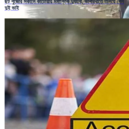
ছট পুজোর সকালে কাটোয়ায় মর্মান্তিক দুর্ঘটনা, ভাগীরথীতে তলিয়ে গেল
দুই ভাই