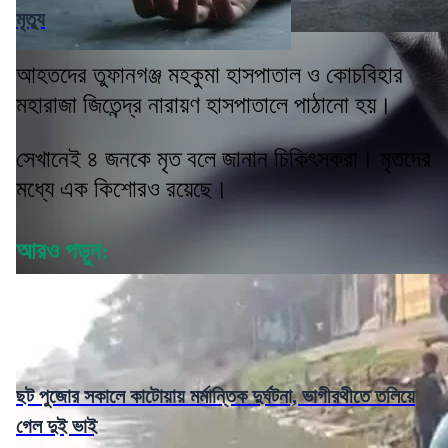
মৃত্যু
আহতদের তুফানগঞ্জ মহকুমা হাসপাতাল ও কোচবিহার
মহারাজা জিতেন্দ্র নারায়ণ হাসপাতালে পাঠানো হয়।
সেখানেই ৪ জনকে মৃত বলে জানান চিকিৎসকরা। মৃতদের
মধ্যে এক কিশোরও রয়েছে।
আরও পড়ুন:
ছট পুজোর সকালে কাটোয়ায় মর্মান্তিক দুর্ঘটনা, ভাগীরথীতে তলিয়ে
গেল দুই ভাই