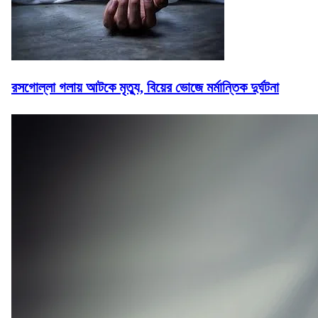
রসগোল্লা গলায় আটকে মৃত্যু, বিয়ের ভোজে মর্মান্তিক দুর্ঘটনা