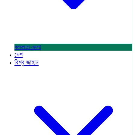
কলকাতা
জেলা
দেশ
বিশ্ব জাহান