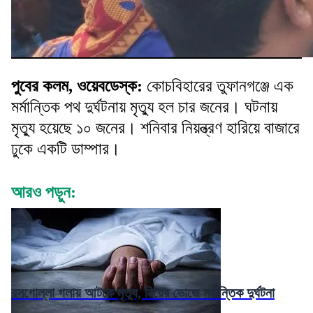
পুবের কলম, ওয়েবডেস্ক:
কোচবিহারের তুফানগঞ্জে এক
মর্মান্তিক পথ দুর্ঘটনায় মৃত্যু হল চার জনের। ঘটনায়
মৃত্যু হয়েছে ১০ জনের। শনিবার নিয়ন্ত্রণ হারিয়ে বাজারে
ঢুকে একটি ডাম্পার।
আরও পড়ুন:
রসগোল্লা গলায় আটকে মৃত্যু, বিয়ের ভোজে মর্মান্তিক দুর্ঘটনা