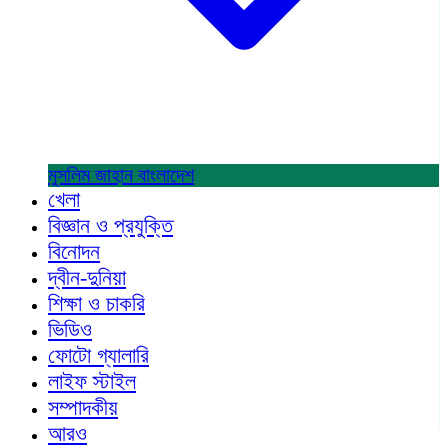
মুসলিম জাহান
বাংলাদেশ
খেলা
বিজ্ঞান ও প্রযুক্তি
বিনোদন
দ্বীন-দুনিয়া
শিক্ষা ও চাকরি
ভিডিও
ফোটো গ্যালারি
লাইফ স্টাইল
সম্পাদকীয়
আরও