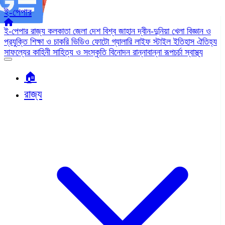
ই-পেপার
ই-পেপার
রাজ্য
কলকাতা
জেলা
দেশ
বিশ্ব জাহান
দ্বীন-দুনিয়া
খেলা
বিজ্ঞান ও
প্রযুক্তি
শিক্ষা ও চাকরি
ভিডিও
ফোটো গ্যালারি
লাইফ স্টাইল
ইতিহাস ঐতিহ্য
সাফল্যের কাহিনী
সাহিত্য ও সংস্কৃতি
বিনোদন
রান্নাবান্না
রূপচর্চা
স্বাস্থ্য
🏠︎
রাজ্য