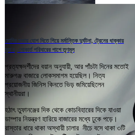
মোদির সভায় যোগ দিতে গিয়ে মর্মান্তিক দুর্ঘটনা, ট্রেনের ধাক্কায়
মৃত ৪, শোকার্ত পরিবারের পাশে তৃণমূল
প্রত্যক্ষদর্শীদের বয়ান অনুযায়ী, আর পাঁচটা দিনের মতোই
মারুগঞ্জ বাজারে লোকসমাগম হয়েছিল। নিত্য
প্রয়োজনীয় জিনিস কিনতে ভিড় জমিয়েছিলেন
স্থানীয়রা।
হঠাৎ তুফানঞ্জের দিক থেকে কোচবিহারের দিকে যাওয়া
ডাম্পার নিয়ন্ত্রণ হারিয়ে বাজারের মধ্যে ঢুকে পড়ে।
রাস্তার ধারে থাকা অস্থায়ী চালার নীচে বসে থাকা ৩টি