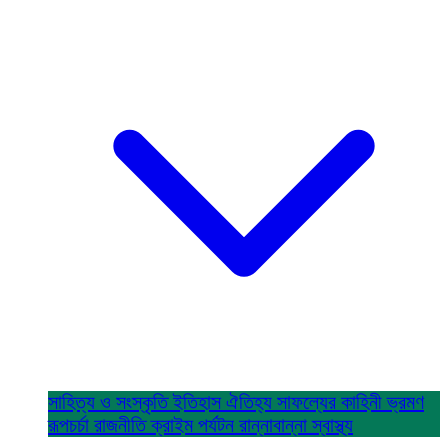
সাহিত্য ও সংস্কৃতি
ইতিহাস ঐতিহ্য
সাফল্যের কাহিনী
ভ্রমণ
রূপচর্চা
রাজনীতি
ক্রাইম
পর্যটন
রান্নাবান্না
স্বাস্থ্য