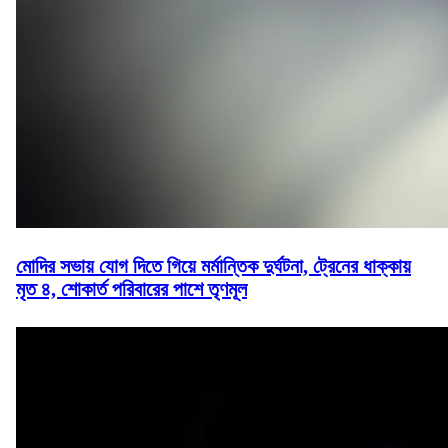
মোদির সভায় যোগ দিতে গিয়ে মর্মান্তিক দুর্ঘটনা, ট্রেনের ধাক্কায়
মৃত ৪, শোকার্ত পরিবারের পাশে তৃণমূল