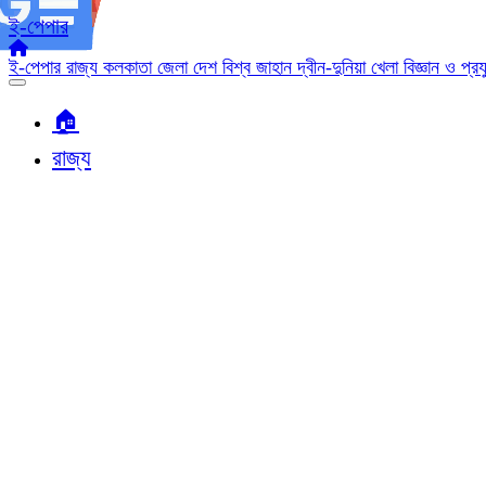
ই-পেপার
ই-পেপার
রাজ্য
কলকাতা
জেলা
দেশ
বিশ্ব জাহান
দ্বীন-দুনিয়া
খেলা
বিজ্ঞান ও প্র
🏠︎
রাজ্য