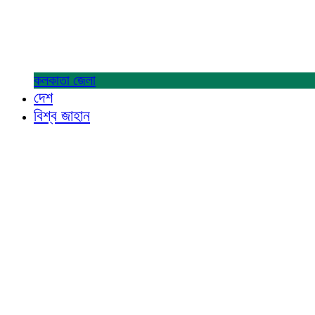
কলকাতা
জেলা
দেশ
বিশ্ব জাহান