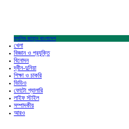
মুসলিম জাহান
বাংলাদেশ
খেলা
বিজ্ঞান ও প্রযুক্তি
বিনোদন
দ্বীন-দুনিয়া
শিক্ষা ও চাকরি
ভিডিও
ফোটো গ্যালারি
লাইফ স্টাইল
সম্পাদকীয়
আরও