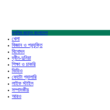
মুসলিম জাহান
বাংলাদেশ
খেলা
বিজ্ঞান ও প্রযুক্তি
বিনোদন
দ্বীন-দুনিয়া
শিক্ষা ও চাকরি
ভিডিও
ফোটো গ্যালারি
লাইফ স্টাইল
সম্পাদকীয়
আরও