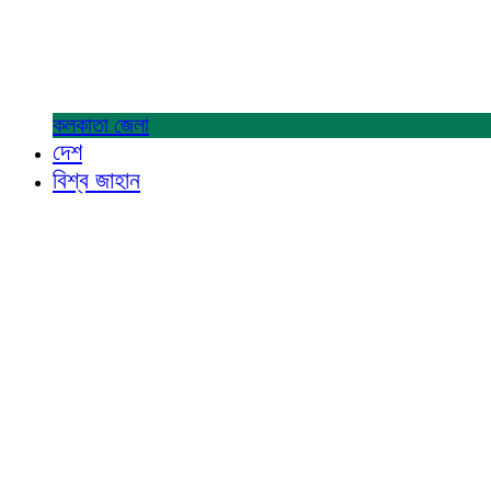
কলকাতা
জেলা
দেশ
বিশ্ব জাহান