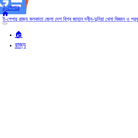
ই-পেপার
ই-পেপার
রাজ্য
কলকাতা
জেলা
দেশ
বিশ্ব জাহান
দ্বীন-দুনিয়া
খেলা
বিজ্ঞান ও প্র
🏠︎
রাজ্য