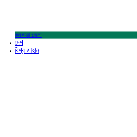
কলকাতা
জেলা
দেশ
বিশ্ব জাহান