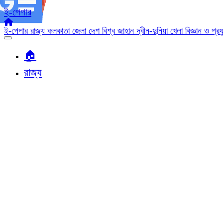
ই-পেপার
ই-পেপার
রাজ্য
কলকাতা
জেলা
দেশ
বিশ্ব জাহান
দ্বীন-দুনিয়া
খেলা
বিজ্ঞান ও প্র
🏠︎
রাজ্য