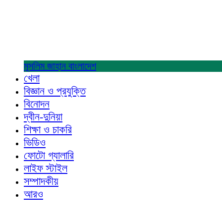
মুসলিম জাহান
বাংলাদেশ
খেলা
বিজ্ঞান ও প্রযুক্তি
বিনোদন
দ্বীন-দুনিয়া
শিক্ষা ও চাকরি
ভিডিও
ফোটো গ্যালারি
লাইফ স্টাইল
সম্পাদকীয়
আরও