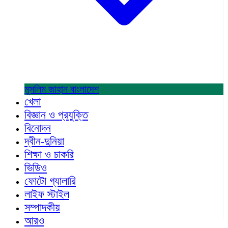
মুসলিম জাহান
বাংলাদেশ
খেলা
বিজ্ঞান ও প্রযুক্তি
বিনোদন
দ্বীন-দুনিয়া
শিক্ষা ও চাকরি
ভিডিও
ফোটো গ্যালারি
লাইফ স্টাইল
সম্পাদকীয়
আরও