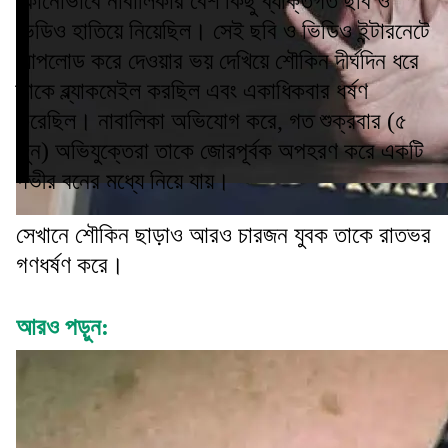
কোনোভাবে নাবালিকার বেশ কিছু ব্যক্তিগত ছবি ও
ভিডিও হাতিয়ে নিয়েছিল। সেই ছবি ও ভিডিও ইন্টারনেটে
আপলোড করে দেওয়ার ভয় দেখিয়ে শৌকিন দীর্ঘদিন ধরে
তাকে ব্ল্যাকমেইল করছিল এবং একাধিকবার ধর্ষণ
করেছিল। নাবালিকা অভিযোগ করে, গত শুক্রবার (৫
জুন) অভিযুক্তেরা তাকে জোরপূর্বক অপহরণ করে একটি
গভীর বনের মধ্যে নিয়ে যায়।
সেখানে শৌকিন ছাড়াও আরও চারজন যুবক তাকে রাতভর
গণধর্ষণ করে।
আরও পড়ুন: