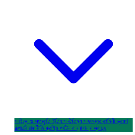
সাহিত্য ও সংস্কৃতি
ইতিহাস ঐতিহ্য
সাফল্যের কাহিনী
ভ্রমণ
রূপচর্চা
রাজনীতি
ক্রাইম
পর্যটন
রান্নাবান্না
স্বাস্থ্য