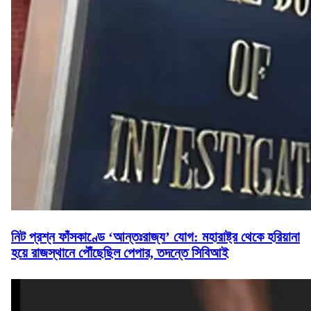
নিট প্রশ্ন ফাঁসকাণ্ডে ‘আন্তঃরাজ্য’ যোগ: মহারাষ্ট্র থেকে হরিয়ানা
হয়ে রাজস্থানে পৌঁছেছিল পেপার, তদন্তে সিবিআই