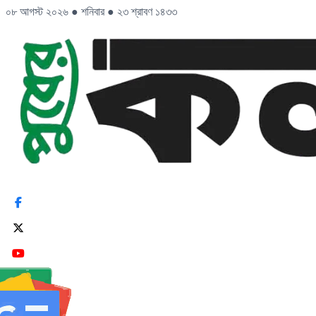
০৮ আগস্ট ২০২৬
●
শনিবার
●
২৩ শ্রাবণ ১৪৩৩