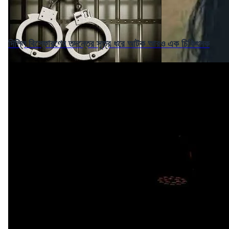
দিল্লি বিস্ফোরণের তদন্তের সূত্র ধরে আটক আরও এক চিকিৎসক