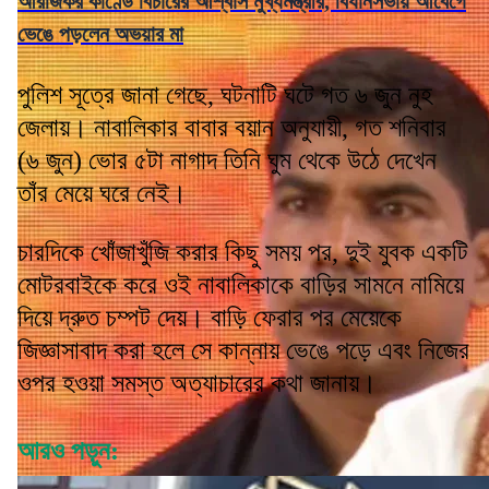
আরজিকর কাণ্ডে বিচারের আশ্বাস মুখ্যমন্ত্রীর, বিধানসভায় আবেগে
ভেঙে পড়লেন অভয়ার মা
পুলিশ সূত্রে জানা গেছে, ঘটনাটি ঘটে গত ৬ জুন নুহ
জেলায়। নাবালিকার বাবার বয়ান অনুযায়ী, গত শনিবার
(৬ জুন) ভোর ৫টা নাগাদ তিনি ঘুম থেকে উঠে দেখেন
তাঁর মেয়ে ঘরে নেই।
চারদিকে খোঁজাখুঁজি করার কিছু সময় পর, দুই যুবক একটি
মোটরবাইকে করে ওই নাবালিকাকে বাড়ির সামনে নামিয়ে
দিয়ে দ্রুত চম্পট দেয়। বাড়ি ফেরার পর মেয়েকে
জিজ্ঞাসাবাদ করা হলে সে কান্নায় ভেঙে পড়ে এবং নিজের
ওপর হওয়া সমস্ত অত্যাচারের কথা জানায়।
আরও পড়ুন: