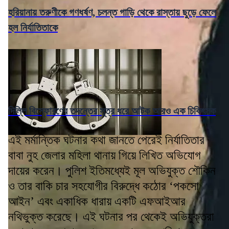
হরিয়ানায় তরুণীকে গণধর্ষণ, চলন্ত গাড়ি থেকে রাস্তায় ছুড়ে ফেলে
হল নির্যাতিতাকে
দিল্লি বিস্ফোরণের তদন্তের সূত্র ধরে আটক আরও এক চিকিৎসক
এই মর্মান্তিক ঘটনার কথা জানতে পেরেই নির্যাতিতার
বাবা নুহ জেলার মহিলা থানায় গিয়ে লিখিত অভিযোগ
দায়ের করেন। পুলিশ ইতিমধ্যেই মূল অভিযুক্ত শৌকিন
ও তার বাকি চার সহযোগীর বিরুদ্ধে কঠোর ‘পকসো
আইন’ এবং একাধিক ধারায় একটি এফআইআর
নথিভুক্ত করেছে। এই ঘটনার পর থেকেই অভিযুক্তরা