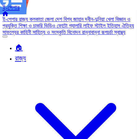
ই-পেপার
ই-পেপার
রাজ্য
কলকাতা
জেলা
দেশ
বিশ্ব জাহান
দ্বীন-দুনিয়া
খেলা
বিজ্ঞান ও
প্রযুক্তি
শিক্ষা ও চাকরি
ভিডিও
ফোটো গ্যালারি
লাইফ স্টাইল
ইতিহাস ঐতিহ্য
সাফল্যের কাহিনী
সাহিত্য ও সংস্কৃতি
বিনোদন
রান্নাবান্না
রূপচর্চা
স্বাস্থ্য
🏠︎
রাজ্য