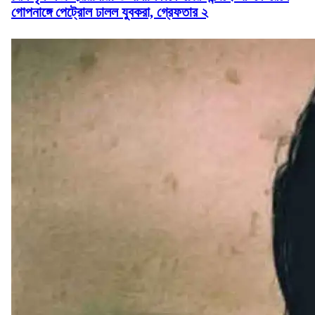
গোপনাঙ্গে পেট্রোল ঢালল যুবকরা, গ্রেফতার ২