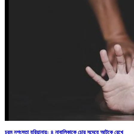
চরম নৃশংসতা হরিয়ানায়: ৪ নাবালিকাকে চোর সন্দেহে আটকে রেখে