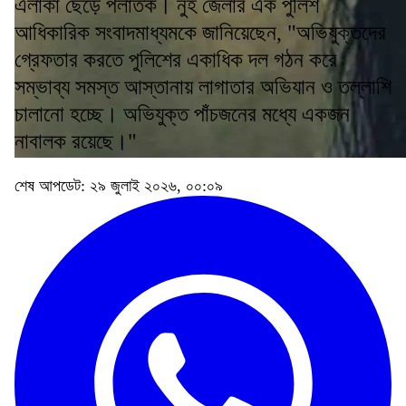
এলাকা ছেড়ে পলাতক। নুহ জেলার এক পুলিশ
আধিকারিক সংবাদমাধ্যমকে জানিয়েছেন, "অভিযুক্তদের
গ্রেফতার করতে পুলিশের একাধিক দল গঠন করে
সম্ভাব্য সমস্ত আস্তানায় লাগাতার অভিযান ও তল্লাশি
চালানো হচ্ছে। অভিযুক্ত পাঁচজনের মধ্যে একজন
নাবালক রয়েছে।"
শেষ আপডেট: ২৯ জুলাই ২০২৬, ০০:০৯