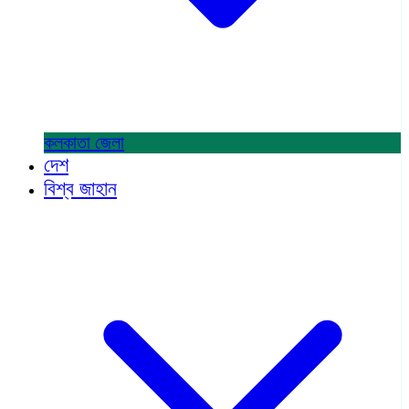
কলকাতা
জেলা
দেশ
বিশ্ব জাহান