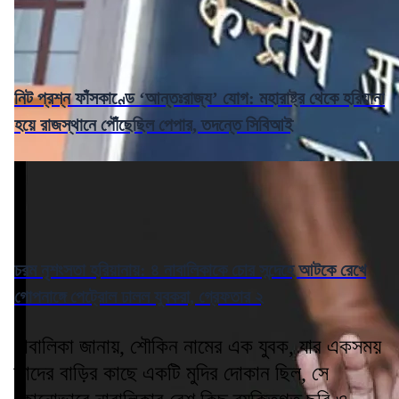
নিট প্রশ্ন ফাঁসকাণ্ডে ‘আন্তঃরাজ্য’ যোগ: মহারাষ্ট্র থেকে হরিয়ানা
হয়ে রাজস্থানে পৌঁছেছিল পেপার, তদন্তে সিবিআই
চরম নৃশংসতা হরিয়ানায়: ৪ নাবালিকাকে চোর সন্দেহে আটকে রেখে
গোপনাঙ্গে পেট্রোল ঢালল যুবকরা, গ্রেফতার ২
নাবালিকা জানায়, শৌকিন নামের এক যুবক, যার একসময়
তাদের বাড়ির কাছে একটি মুদির দোকান ছিল, সে