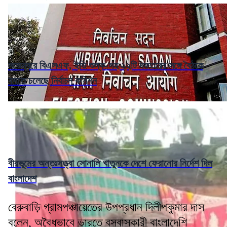
নভেম্বরে বিএসএফ, ইডি শুল্ক-সহ ২২টি দফতরের সঙ্গে বৈঠকে
বসতে চলেছে নির্বাচন কমিশন
বীরভূমের অন্তঃসত্ত্বা সোনালি খাতুনকে দেশে ফেরানোর নির্দেশ দিল
বাংলাদেশ
বেরুবাড়ি গ্রামপঞ্চায়েতের উপপ্রধান দিলীপকুমার দাস
বলেন, অবৈধভাবে ভারতে বসবাসকারী বাংলাদেশি