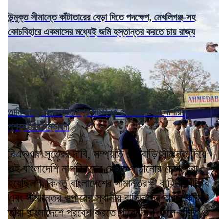
উন্মুক্ত সীমান্তে কাঁটাতারের বেড়া দিতে পদক্ষেপ, মেখলিগঞ্জ-সহ
কোচবিহারে একমাসের মধ্যেই জমি হস্তান্তর করতে চায় রাজ্য
তামিলনাড়ু থেকে হরিদাসপুর সীমান্তে ৫০ বাংলাদেশি নাগরিক,
পুশব্যাকের সম্ভাবনা
বিএসএফ সূত্রের দাবি, সম্প্রতি বেরুবাড়ি সীমান্ত দিয়ে
ওই বাংলাদেশি নাগরিকদের ফেরত পাঠানোর চেষ্টা করা
হয়েছিল। কিন্তু বাংলাদেশের সীমান্তরক্ষী বাহিনী বিজিবি
এবং সীমান্তের ওপারের স্থানীয় বাসিন্দাদের বাধার কারণে
তাঁরা বাংলাদেশে প্রবেশ করতে পারেননি। ফলে ভারত ও