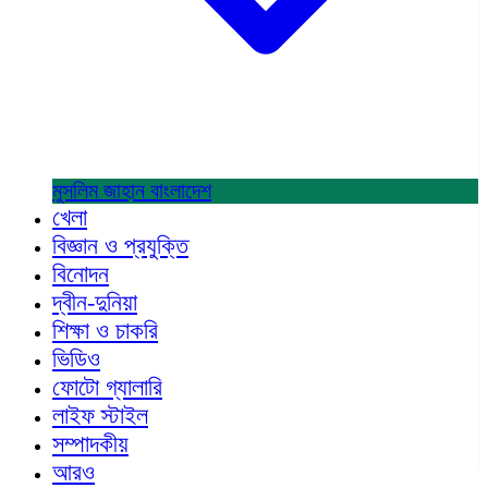
মুসলিম জাহান
বাংলাদেশ
খেলা
বিজ্ঞান ও প্রযুক্তি
বিনোদন
দ্বীন-দুনিয়া
শিক্ষা ও চাকরি
ভিডিও
ফোটো গ্যালারি
লাইফ স্টাইল
সম্পাদকীয়
আরও