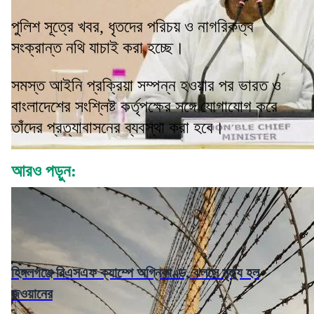
পুলিশ সূত্রে খবর, ধৃতদের পরিচয় ও নাগরিকত্ব
সংক্রান্ত নথি যাচাই করা হচ্ছে।
সমস্ত আইনি প্রক্রিয়া সম্পন্ন হওয়ার পর ভারত ও
বাংলাদেশের সংশ্লিষ্ট কর্তৃপক্ষের সঙ্গে যোগাযোগ করে
তাঁদের প্রত্যাবাসনের ব্যবস্থা করা হবে।
আরও পড়ুন:
হিঙ্গলগঞ্জে বিএসএফ ক্যাম্পে অগ্নিকাণ্ড, ঝলসে মৃত্যু হল
জওয়ানের