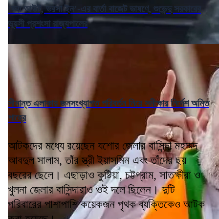
‘ভয় আউট, ভরসা ইন’-এর বার্তা বাজেট ভাষণে, শুভেন্দু সরকারের
ভূয়সী প্রশংসা রাজ্যপালের
সীমান্ত এলাকায় জনসংখ্যাগত পরিবর্তন নিয়ে সমীক্ষার নির্দেশ অমিত
শাহের
আটকদের মধ্যে রয়েছেন যশোর জেলার বাসিন্দা মহম্মদ
আবদুল সালাম, তাঁর স্ত্রী ইয়াসমিন এবং তাঁদের ছয়
বছরের ছেলে। এছাড়াও কুষ্টিয়া, চট্টগ্রাম, সাতক্ষীরা ও
খুলনা জেলার বাসিন্দারাও ওই দলে ছিলেন। দুটি
পরিবারের পাশাপাশি কয়েকজন পৃথক ব্যক্তিকেও আটক
করা হয়েছে।