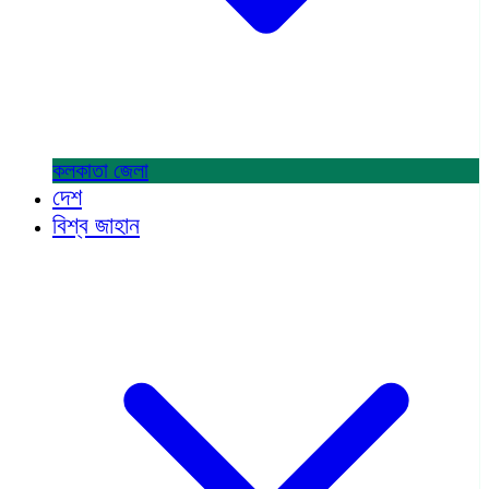
কলকাতা
জেলা
দেশ
বিশ্ব জাহান