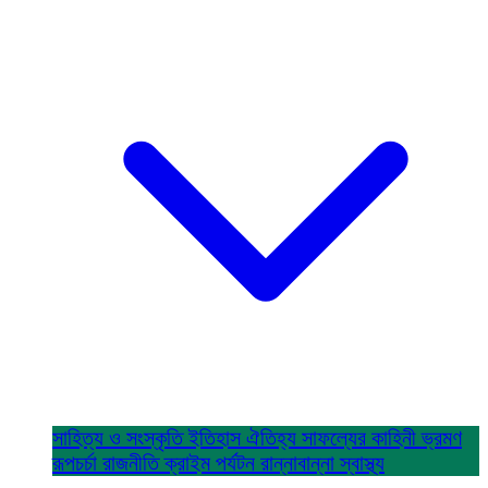
সাহিত্য ও সংস্কৃতি
ইতিহাস ঐতিহ্য
সাফল্যের কাহিনী
ভ্রমণ
রূপচর্চা
রাজনীতি
ক্রাইম
পর্যটন
রান্নাবান্না
স্বাস্থ্য