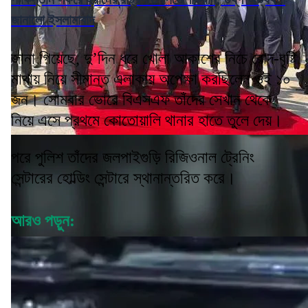
জানালো ইসলামাবাদ
জানা গিয়েছে, দু’দিন ধরে খোলা আকাশের নিচে রোদ-বৃষ্টি
মাথায় নিয়ে সীমান্ত এলাকায় অপেক্ষা করছিলেন ওই ১০
জন। সোমবার ভোরে বিএসএফ তাঁদের সেখান থেকে
নিয়ে এসে প্রথমে কোতোয়ালি থানার হাতে তুলে দেয়।
পরে পুলিশ তাঁদের জলপাইগুড়ি রিজিওনাল ট্রেনিং
সেন্টারের হোল্ডিং সেন্টারে স্থানান্তরিত করে।
আরও পড়ুন: