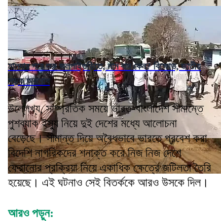
মালদার পরে শুরু জলপাইগুড়িতে, নাম বাদ কেন? বিক্ষোভ, জাতীয়
সড়ক অবরোধ
উল্লেখ্য, সাম্প্রতিক সময়ে ভারত-বাংলাদেশ সীমান্তে
পুশব্যাক ইস্যু নিয়ে দুই দেশের মধ্যে আলোচনা
বেড়েছে। সীমান্ত দিয়ে অবৈধভাবে ভারতে প্রবেশ করা
বিদেশি নাগরিকদের শনাক্ত করে নিজ নিজ দেশে
ফেরানোর প্রক্রিয়া নিয়ে একাধিক ক্ষেত্রে জটিলতা তৈরি
হয়েছে। এই ঘটনাও সেই বিতর্ককে আরও উসকে দিল।
আরও পড়ুন: