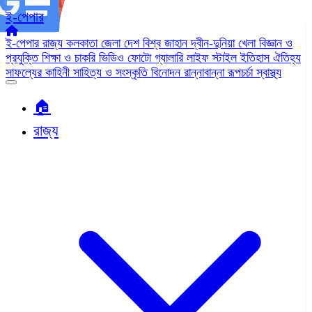
ই-পেপার
ই-পেপার
রাজ্য
কলকাতা
জেলা
দেশ
বিশ্ব জাহান
দ্বীন-দুনিয়া
খেলা
বিজ্ঞান ও
প্রযুক্তি
শিক্ষা ও চাকরি
ভিডিও
ফোটো গ্যালারি
লাইফ স্টাইল
ইতিহাস ঐতিহ্য
সাফল্যের কাহিনী
সাহিত্য ও সংস্কৃতি
বিনোদন
রান্নাবান্না
রূপচর্চা
স্বাস্থ্য
🏠︎
রাজ্য