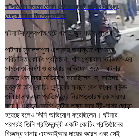
পাটনায় খান স্যারের কোচিং সেন্টারে দুষ্কৃতী তাণ্ডব: ভাঙচুর,
বেধড়ক মারধর নিরাপত্তারক্ষীকে
ঘটনাটির সূত্রপাত ঘটে গত ২ জুন গভীর রাতে।
পাটনার মুসাল্লাপুরা এলাকায় অবস্থিত খান স্যর
পরিচালিত কোচিং প্রতিষ্ঠান ‘খান গ্লোবাল স্টাডিজ’-এর
সামনে গুলিবর্ষণ ও হামলার অভিযোগ ওঠে। ঘটনার
শুরুতে খান স্যর অভিযোগ করেছিলেন যে, কতিপয়
দুষ্কৃতী তাঁর কোচিং সেন্টারের সামনে বেশ কয়েক রাউন্ড
গুলি চালায় এবং প্রতিষ্ঠানের নিরাপত্তারক্ষীকে মারধর
করে। এছাড়া কোচিং সেন্টার লক্ষ্য করে ইট-পাথর ছোড়া
হয়েছে বলেও তিনি অভিযোগ করেছিলেন। ঘটনার
পরপরই তিনি প্রতিদ্বন্দ্বী একটি কোচিং প্রতিষ্ঠানের
বিরুদ্ধে থানায় এফআইআর দায়ের করেন এবং সেই