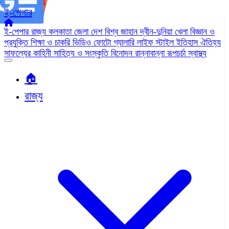
ই-পেপার
ই-পেপার
রাজ্য
কলকাতা
জেলা
দেশ
বিশ্ব জাহান
দ্বীন-দুনিয়া
খেলা
বিজ্ঞান ও
প্রযুক্তি
শিক্ষা ও চাকরি
ভিডিও
ফোটো গ্যালারি
লাইফ স্টাইল
ইতিহাস ঐতিহ্য
সাফল্যের কাহিনী
সাহিত্য ও সংস্কৃতি
বিনোদন
রান্নাবান্না
রূপচর্চা
স্বাস্থ্য
🏠︎
রাজ্য