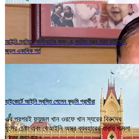
আইনি স্বস্তি ‘কালীঘাটের কাকু’-র, জামিন মঞ্জুর করল হাইকোর্ট,
জুড়ল একাধিক শর্ত
হাইকোর্টে আইনি স্বস্তি পেলেন কুড়মি প্রার্থীরা
এর পরপরই ফয়জল খান ওরফে খান স্যরের বিরুদ্ধে
খুনের চেষ্টা এবং বেআইনি অস্ত্র ব্যবহারের ধারায় মামলা
দায়ের করা হয়।