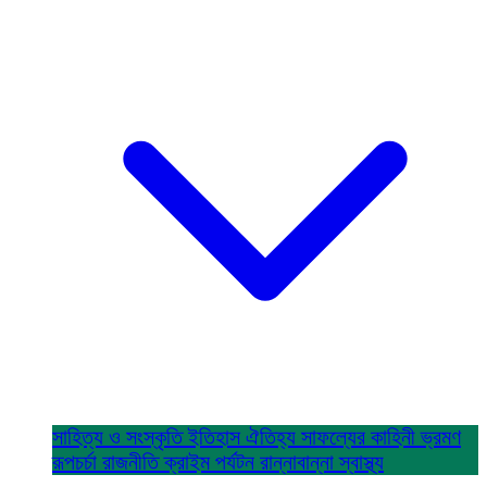
সাহিত্য ও সংস্কৃতি
ইতিহাস ঐতিহ্য
সাফল্যের কাহিনী
ভ্রমণ
রূপচর্চা
রাজনীতি
ক্রাইম
পর্যটন
রান্নাবান্না
স্বাস্থ্য