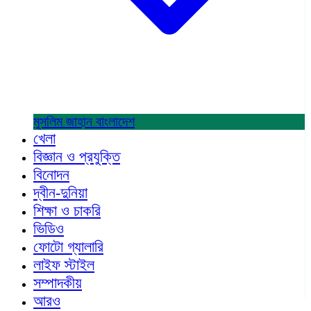
মুসলিম জাহান
বাংলাদেশ
খেলা
বিজ্ঞান ও প্রযুক্তি
বিনোদন
দ্বীন-দুনিয়া
শিক্ষা ও চাকরি
ভিডিও
ফোটো গ্যালারি
লাইফ স্টাইল
সম্পাদকীয়
আরও