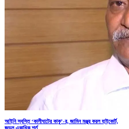
আইনি স্বস্তি ‘কালীঘাটের কাকু’-র, জামিন মঞ্জুর করল হাইকোর্ট,
জুড়ল একাধিক শর্ত