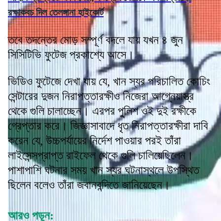
রক্ষাকবচ দিল তেলঙ্গানা হাইকোর্ট
তবে তদন্তের মোড় সম্পূর্ণ বদলে যায় যখন ৪ জুন
সিসিটিভি ফুটেজ প্রকাশ্যে আসে।
ভিডিও ফুটেজে দেখা যায় যে, খান স্যর পরিচালিত কোচিং
সেন্টারের দুজন নিরাপত্তারক্ষীও নিজেরা আগ্নেয়াস্ত্র
থেকে গুলি চালাচ্ছেন। এরপর পুলিশ ওই দুই রক্ষীকে
গ্রেপ্তার করে। জিজ্ঞাসাবাদে ধৃত নিরাপত্তারক্ষীরা দাবি
করেন যে, উচ্চপর্যায়ের নির্দেশ পাওয়ার পরই তাঁরা
লাইসেন্সপ্রাপ্ত রাইফেল থেকে গুলি চালিয়েছিলেন।
পাশাপাশি ঘটনার সময় খান স্যর ঘটনাস্থলে উপস্থিত
ছিলেন বলেও তাঁরা জবানবন্দিতে জানিয়েছেন।
আরও পড়ুন: