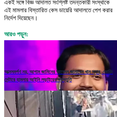
একই সঙ্গে বিজ্ঞ আদালত সংশ্লিষ্ট তদন্তকারী সংস্থাকে
এই মামলার বিস্তারিত কেস ডায়েরি আদালতে পেশ করার
নির্দেশ দিয়েছেন।
আরও পড়ুন:
আত্মসমর্পণ নয়, আগাম জামিনের আবেদন জানাবেন খান স্যার, কোচিং
সেন্টারে হামলায় আইনি লড়াইয়ের প্রস্তুতি