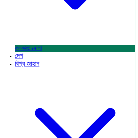
কলকাতা
জেলা
দেশ
বিশ্ব জাহান