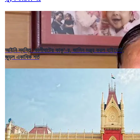
আইনি স্বস্তি ‘কালীঘাটের কাকু’-র, জামিন মঞ্জুর করল হাইকোর্ট,
জুড়ল একাধিক শর্ত