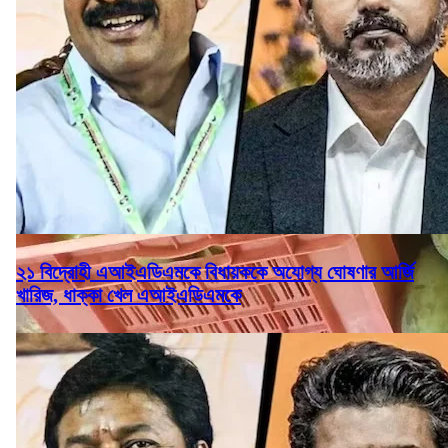
২১ বিদ্রোহী এআইএডিএমকে বিধায়ককে অযোগ্য ঘোষণার আর্জি
খারিজ, ধাক্কা খেল এআইএডিএমকে