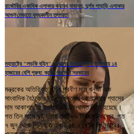
রাজৌরির একাধিক এলাকায় ভয়াবহ দাবানল, দুর্গম পাহাড়ি এলাকায়
আগুন নেভাতে যুদ্ধকালীন তৎপরতা
মহারাষ্ট্রে "লড়কি বহিন" প্রকল্পের উপভোক্তার তালিকায় ১৪
হাজারের বেশি পুরুষ! কঠোর পদক্ষেপ সরকারের
মন্ত্রকের অতিরিক্ত সচিব প্রবীণ মাল খনুজা এক
সাংবাদিক বৈঠকে জানান, আন্তর্জাতিক বাজারে গ্যাসের
দাম আকাশছোঁয়া হওয়ায় এই সিদ্ধান্ত নিতে হয়েছে।
গত তিন মাসে দুই দফায় মোট ৮৯ টাকা বৃদ্ধির পর, গত
৭ জুন থেকে দিল্লিতে একটি ১৪.২ কেজি সিলিন্ডারের