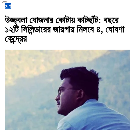
দেশ
উজ্জ্বলা যোজনার কোটায় কাটছাঁট: বছরে
১২টি সিলিন্ডারের জায়গায় মিলবে ৪, ঘোষণা
কেন্দ্রের