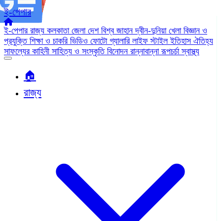
ই-পেপার
ই-পেপার
রাজ্য
কলকাতা
জেলা
দেশ
বিশ্ব জাহান
দ্বীন-দুনিয়া
খেলা
বিজ্ঞান ও
প্রযুক্তি
শিক্ষা ও চাকরি
ভিডিও
ফোটো গ্যালারি
লাইফ স্টাইল
ইতিহাস ঐতিহ্য
সাফল্যের কাহিনী
সাহিত্য ও সংস্কৃতি
বিনোদন
রান্নাবান্না
রূপচর্চা
স্বাস্থ্য
🏠︎
রাজ্য