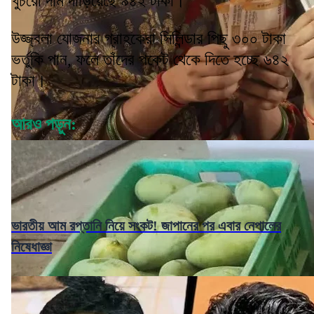
খুচরো দাম দাঁড়িয়েছে ৯৪২ টাকা।
উজ্জ্বলা যোজনার গ্রাহকেরা সিলিন্ডার পিছু ৩০০ টাকা
ভর্তুকি পান, ফলে তাঁদের পকেট থেকে দিতে হচ্ছে ৬৪২
টাকা।
আরও পড়ুন:
ভারতীয় আম রপ্তানি নিয়ে সংকট! জাপানের পর এবার নেপালের
নিষেধাজ্ঞা