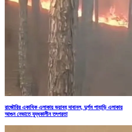
রাজৌরির একাধিক এলাকায় ভয়াবহ দাবানল, দুর্গম পাহাড়ি এলাকায়
আগুন নেভাতে যুদ্ধকালীন তৎপরতা