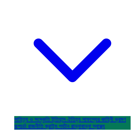
সাহিত্য ও সংস্কৃতি
ইতিহাস ঐতিহ্য
সাফল্যের কাহিনী
ভ্রমণ
রূপচর্চা
রাজনীতি
ক্রাইম
পর্যটন
রান্নাবান্না
স্বাস্থ্য