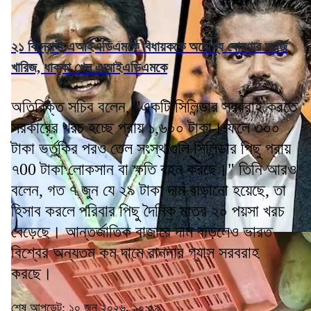
২১ বিদ্রোহী এআইএডিএমকে বিধায়ককে অযোগ্য ঘোষণার আর্জি
খারিজ, ধাক্কা খেল এআইএডিএমকে
অতিরিক্ত সচিব বলেন, "একটি সিলিন্ডার সরবরাহ করতে
সরকারের খরচ হচ্ছে প্রায় ১,৬০০ টাকা। ফলে ৩০০
টাকা ভর্তুকির পরও তেল সংস্থাগুলি সিলিন্ডার পিছু প্রায়
৭00 টাকা লোকসান বা ক্ষতি বহন করছে।" তিনি আরও
বলেন, গত ৭ জুন যে ২৯ টাকা দাম বাড়ানো হয়েছে, তা
হিসাব করলে পরিবার পিছু দৈনিক মাত্র ২০ পয়সা খরচ
বেড়েছে। আন্তর্জাতিক বাজারে দাম বাড়লেও ভারত
বিশ্বের অন্যতম কম দামে রান্নার গ্যাস সরবরাহ
করছে।
শেষ আপডেট: ১০ জুন ২০২৬, ১০:৫৯