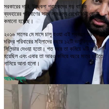
সরকারের দাবি, উজ্জ্বলা গ্রাহকদের গড় বার্ষিক
ব্যবহারের পরিমাণের সাথে সামঞ্জস্য রেখেই এই কোটা
কমানো হয়েছে।
২০১৬ সালের মে মাসে চালু হওয়া এই প্রকল্পে শুরুতে
দরিদ্র পরিবারের মহিলাদের বছরে ১২টি ভর্তুকিযুক্ত
সিলিন্ডার দেওয়া হতো। গত বছর তা কমিয়ে ৯টি করা
হয়েছিল এবং এবার তা আরও কমিয়ে বছরে মাত্র ৪টিতে
নামিয়ে আনা হলো।
আরও পড়ুন: