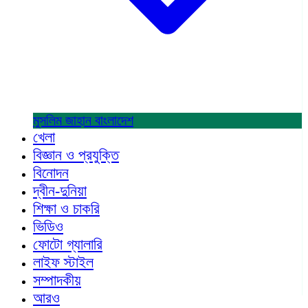
মুসলিম জাহান
বাংলাদেশ
খেলা
বিজ্ঞান ও প্রযুক্তি
বিনোদন
দ্বীন-দুনিয়া
শিক্ষা ও চাকরি
ভিডিও
ফোটো গ্যালারি
লাইফ স্টাইল
সম্পাদকীয়
আরও