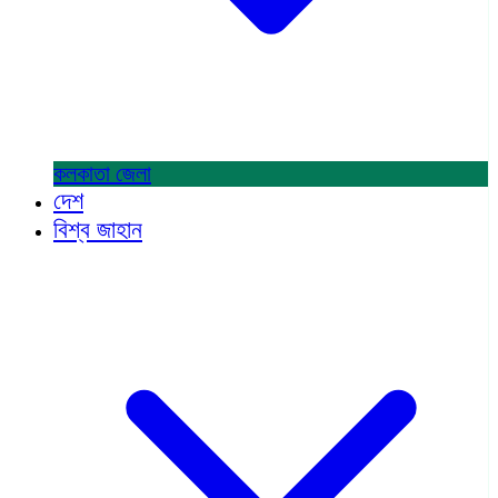
কলকাতা
জেলা
দেশ
বিশ্ব জাহান