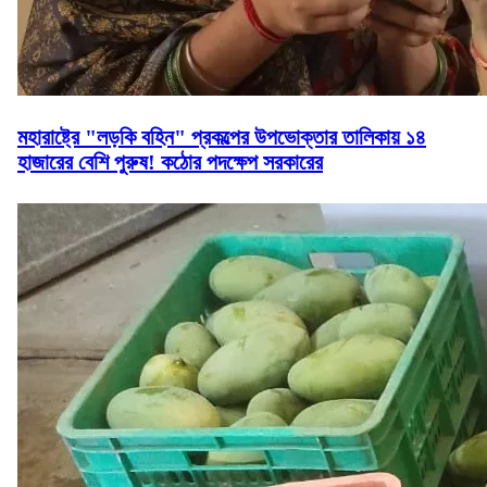
মহারাষ্ট্রে "লড়কি বহিন" প্রকল্পের উপভোক্তার তালিকায় ১৪
হাজারের বেশি পুরুষ! কঠোর পদক্ষেপ সরকারের