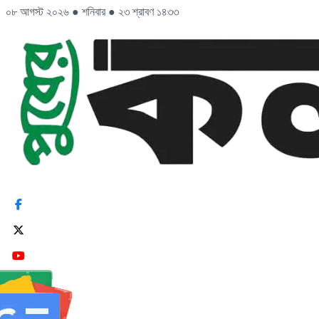
০৮ আগস্ট ২০২৬
●
শনিবার
●
২৩ শ্রাবণ ১৪৩৩