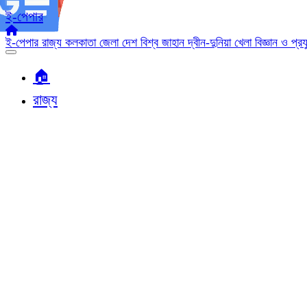
ই-পেপার
ই-পেপার
রাজ্য
কলকাতা
জেলা
দেশ
বিশ্ব জাহান
দ্বীন-দুনিয়া
খেলা
বিজ্ঞান ও প্র
🏠︎
রাজ্য