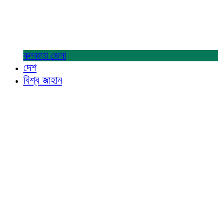
কলকাতা
জেলা
দেশ
বিশ্ব জাহান