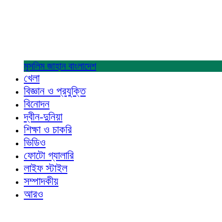
মুসলিম জাহান
বাংলাদেশ
খেলা
বিজ্ঞান ও প্রযুক্তি
বিনোদন
দ্বীন-দুনিয়া
শিক্ষা ও চাকরি
ভিডিও
ফোটো গ্যালারি
লাইফ স্টাইল
সম্পাদকীয়
আরও