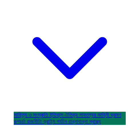
সাহিত্য ও সংস্কৃতি
ইতিহাস ঐতিহ্য
সাফল্যের কাহিনী
ভ্রমণ
রূপচর্চা
রাজনীতি
ক্রাইম
পর্যটন
রান্নাবান্না
স্বাস্থ্য