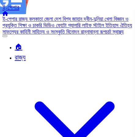
ই-পেপার
ই-পেপার
রাজ্য
কলকাতা
জেলা
দেশ
বিশ্ব জাহান
দ্বীন-দুনিয়া
খেলা
বিজ্ঞান ও
প্রযুক্তি
শিক্ষা ও চাকরি
ভিডিও
ফোটো গ্যালারি
লাইফ স্টাইল
ইতিহাস ঐতিহ্য
সাফল্যের কাহিনী
সাহিত্য ও সংস্কৃতি
বিনোদন
রান্নাবান্না
রূপচর্চা
স্বাস্থ্য
🏠︎
রাজ্য