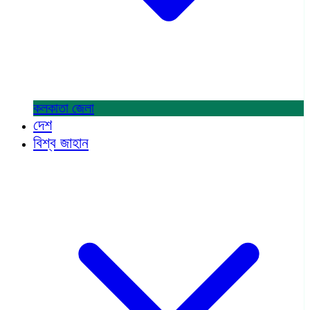
কলকাতা
জেলা
দেশ
বিশ্ব জাহান