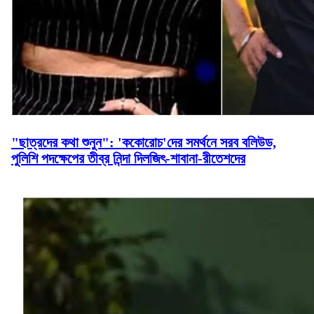
"ছাত্রদের কথা শুনুন": 'ককোরোচ'দের সমর্থনে সরব বলিউড,
পুলিশি পদক্ষেপের তীব্র নিন্দা দিলজিৎ-শাবানা-রীতেশদের