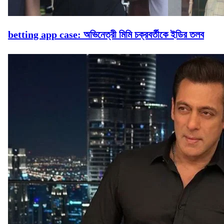
betting app case: অভিনেত্রী মিমি চক্রবর্তীকে ইডির তলব