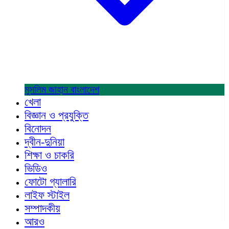
মুসলিম জাহান
বাংলাদেশ
খেলা
বিজ্ঞান ও প্রযুক্তি
বিনোদন
দ্বীন-দুনিয়া
শিক্ষা ও চাকরি
ভিডিও
ফোটো গ্যালারি
লাইফ স্টাইল
সম্পাদকীয়
আরও