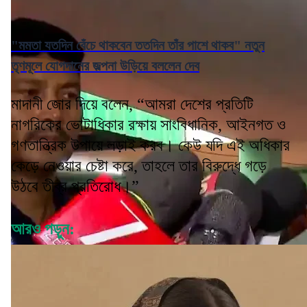
"মমতা যতদিন বেঁচে থাকবেন ততদিন তাঁর পাশে থাকব" নতুন
তৃণমূলে যোগদানের জল্পনা উড়িয়ে বললেন দেব
মাদানী জোর দিয়ে বলেন, “আমরা দেশের প্রতিটি
নাগরিকের ভোটাধিকার রক্ষায় সাংবিধানিক, আইনগত ও
গণতান্ত্রিক উপায়ে লড়াই করব। কেউ যদি এই অধিকার
কেড়ে নেওয়ার চেষ্টা করে, তাহলে তার বিরুদ্ধে গড়ে
উঠবে তীব্র প্রতিরোধ।”
আরও পড়ুন: