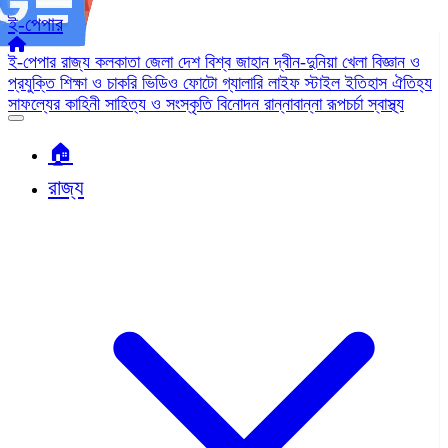
ই-পেপার
ই-পেপার
রাজ্য
কলকাতা
জেলা
দেশ
বিশ্ব জাহান
দ্বীন-দুনিয়া
খেলা
বিজ্ঞান ও
প্রযুক্তি
শিক্ষা ও চাকরি
ভিডিও
ফোটো গ্যালারি
লাইফ স্টাইল
ইতিহাস ঐতিহ্য
সাফল্যের কাহিনী
সাহিত্য ও সংস্কৃতি
বিনোদন
রান্নাবান্না
রূপচর্চা
স্বাস্থ্য
🏠︎
রাজ্য