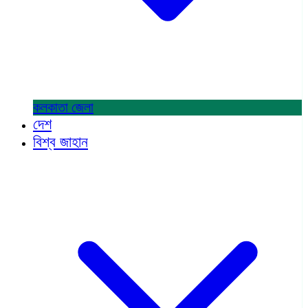
কলকাতা
জেলা
দেশ
বিশ্ব জাহান