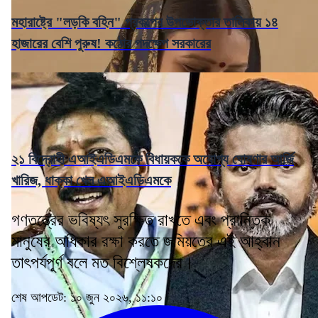
মহারাষ্ট্রে "লড়কি বহিন" প্রকল্পের উপভোক্তার তালিকায় ১৪
হাজারের বেশি পুরুষ! কঠোর পদক্ষেপ সরকারের
২১ বিদ্রোহী এআইএডিএমকে বিধায়ককে অযোগ্য ঘোষণার আর্জি
খারিজ, ধাক্কা খেল এআইএডিএমকে
গণতন্ত্রের ভবিষ্যৎ সুরক্ষিত রাখতে এবং প্রান্তিক
মানুষের অধিকার রক্ষা করতে জমিয়তের এই আহ্বান
তাৎপর্যপূর্ণ বলে মত বিশ্লেষকদের।
শেষ আপডেট: ১০ জুন ২০২৬, ১১:১০