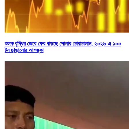
শুল্ক বৃদ্ধির জেরে ফের বাড়ছে সোনার চোরাচালান, ২০২৬-এ ১০০
টন ছাড়ানোর আশঙ্কা