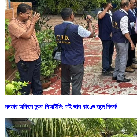
মমতার অফিসে ঢুকল সিআইডি: সই জাল কাণ্ডে তুঙ্গে বিতর্ক