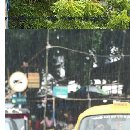
মমতার অফিসে ঢুকল সিআইডি: সই জাল কাণ্ডে তুঙ্গে বিতর্ক