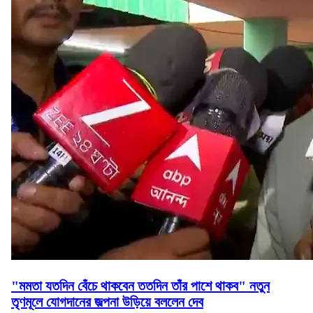
"মমতা যতদিন বেঁচে থাকবেন ততদিন তাঁর পাশে থাকব" নতুন
তৃণমূলে যোগদানের জল্পনা উড়িয়ে বললেন দেব