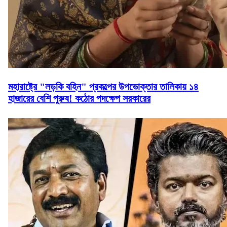
মহারাষ্ট্রে "লড়কি বহিন" প্রকল্পের উপভোক্তার তালিকায় ১৪
হাজারের বেশি পুরুষ! কঠোর পদক্ষেপ সরকারের