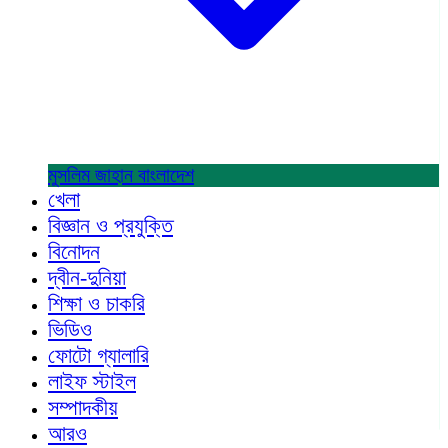
মুসলিম জাহান
বাংলাদেশ
খেলা
বিজ্ঞান ও প্রযুক্তি
বিনোদন
দ্বীন-দুনিয়া
শিক্ষা ও চাকরি
ভিডিও
ফোটো গ্যালারি
লাইফ স্টাইল
সম্পাদকীয়
আরও