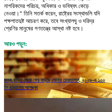
নাগরিকদের পরিচয়, অধিকার ও ভবিষ্যৎ কেড়ে
নেওয়া।” তিনি সতর্ক করেন, রাষ্ট্রের সংস্থাগুলি যদি
পক্ষপাতদুষ্ট আচরণ করে, তবে সংখ্যালঘু ও দরিদ্র
শ্রেণির মানুষের গণতন্ত্রে আস্থা নষ্ট হবে।
আরও পড়ুন:
শুল্ক বৃদ্ধির জেরে ফের বাড়ছে সোনার চোরাচালান, ২০২৬-এ ১০০
টন ছাড়ানোর আশঙ্কা