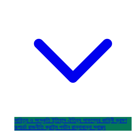
সাহিত্য ও সংস্কৃতি
ইতিহাস ঐতিহ্য
সাফল্যের কাহিনী
ভ্রমণ
রূপচর্চা
রাজনীতি
ক্রাইম
পর্যটন
রান্নাবান্না
স্বাস্থ্য