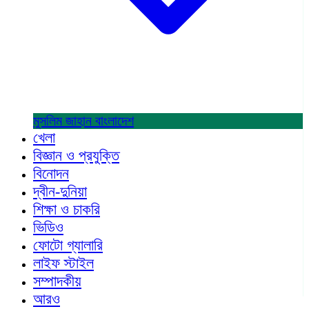
মুসলিম জাহান
বাংলাদেশ
খেলা
বিজ্ঞান ও প্রযুক্তি
বিনোদন
দ্বীন-দুনিয়া
শিক্ষা ও চাকরি
ভিডিও
ফোটো গ্যালারি
লাইফ স্টাইল
সম্পাদকীয়
আরও