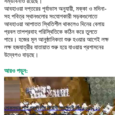
সম্ভাবনাও রয়েছে।
আবহাওয়া দপ্তরের পূর্বাভাস অনুযায়ী, মক্কা ও মদিনা-
সহ পবিত্র স্থানগুলোর সংযোগকারী সড়কগুলোতে
আবহাওয়া আপাতত স্থিতিশীল থাকলেও দিনের বেলায়
প্রবল তাপপ্রবাহ পরিস্থিতিকে কঠিন করে তুলতে
পারে। হজের মূল আনুষ্ঠানিকতা শুরু হওয়ার আগেই লক্ষ
লক্ষ হজযাত্রীর যাতায়াত শুরু হয়ে যাওয়ায় প্রশাসনের
উদ্বেগও বাড়ছে।
আরও পড়ুন:
লোকসভায় পাশ প্রশ্নফাঁস বিরোধী সংশোধনী বিল ২০২৬, ১০