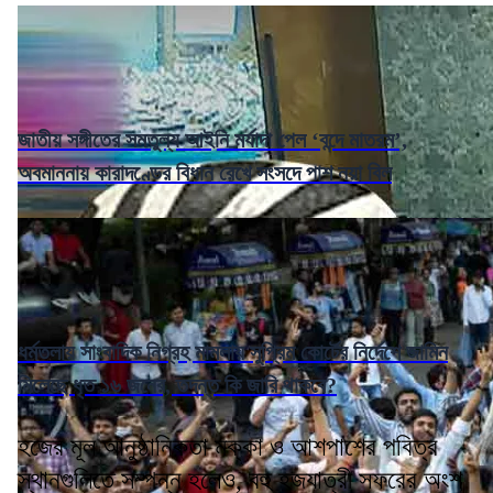
জাতীয় সঙ্গীতের সমতুল্য আইনি মর্যাদা পেল ‘বন্দে মাতরম’,
অবমাননায় কারাদণ্ডের বিধান রেখে সংসদে পাশ নয়া বিল
ধর্মতলায় সাংবাদিক নিগ্রহ মামলায় সুপ্রিম কোর্টের নির্দেশে জামিন
মিলেছে ধৃত ১৬ জনের, তদন্ত কি জারি থাকবে?
হজের মূল আনুষ্ঠানিকতা মক্কা ও আশপাশের পবিত্র
স্থানগুলিতে সম্পন্ন হলেও, বহু হজযাত্রী সফরের অংশ