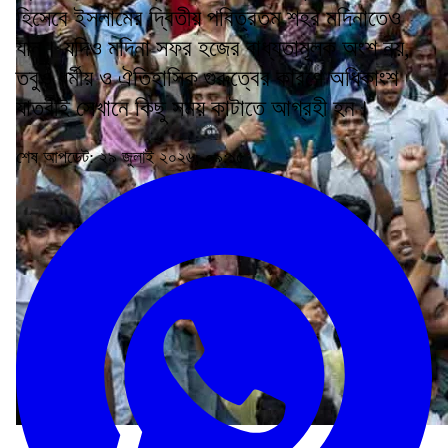
হিসেবে ইসলামের দ্বিতীয় পবিত্রতম শহর মদিনাতেও
যান। যদিও মদিনা সফর হজের বাধ্যতামূলক অংশ নয়,
তবুও ধর্মীয় ও ঐতিহাসিক গুরুত্বের কারণে অধিকাংশ
যাত্রীই সেখানে কিছু সময় কাটাতে আগ্রহী হন।
শেষ আপডেট: ২৯ জুলাই ২০২৬, ০৯:১৫