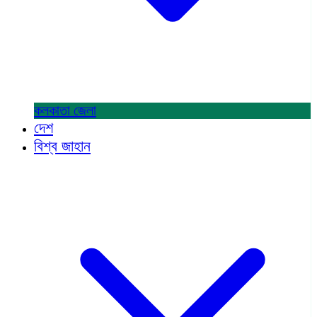
কলকাতা
জেলা
দেশ
বিশ্ব জাহান