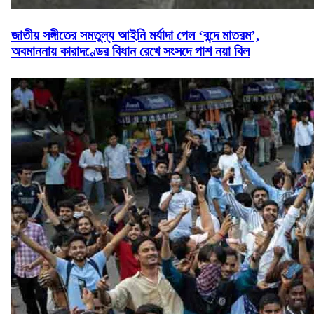
জাতীয় সঙ্গীতের সমতুল্য আইনি মর্যাদা পেল ‘বন্দে মাতরম’,
অবমাননায় কারাদণ্ডের বিধান রেখে সংসদে পাশ নয়া বিল