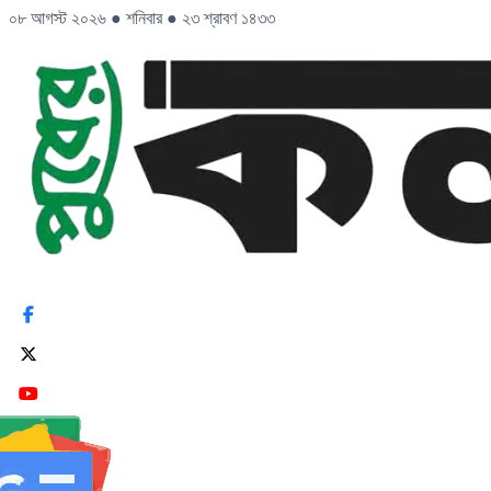
০৮ আগস্ট ২০২৬
●
শনিবার
●
২৩ শ্রাবণ ১৪৩৩