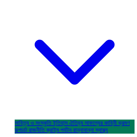
সাহিত্য ও সংস্কৃতি
ইতিহাস ঐতিহ্য
সাফল্যের কাহিনী
ভ্রমণ
রূপচর্চা
রাজনীতি
ক্রাইম
পর্যটন
রান্নাবান্না
স্বাস্থ্য