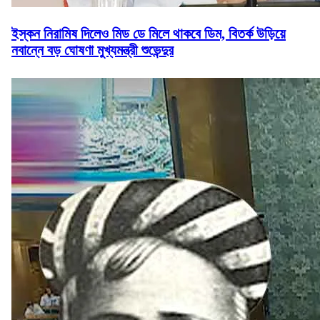
ইস্কন নিরামিষ দিলেও মিড ডে মিলে থাকবে ডিম, বিতর্ক উড়িয়ে
নবান্নে বড় ঘোষণা মুখ্যমন্ত্রী শুভেন্দুর