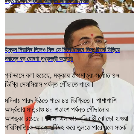
বছরের জেল ও মোটা অঙ্কের জরিমানার বিধান
ইস্কন নিরামিষ দিলেও মিড ডে মিলে থাকবে ডিম, বিতর্ক উড়িয়ে
নবান্নে বড় ঘোষণা মুখ্যমন্ত্রী শুভেন্দুর
পূর্বাভাসে বলা হয়েছে, মক্কায় তাপমাত্রা সর্বোচ্চ ৪৭
ডিগ্রি সেলসিয়াস পর্যন্ত পৌঁছাতে পারে।
মদিনায় পারদ উঠতে পারে ৪৪ ডিগ্রিতে। পাশাপাশি
আর্দ্রতার মাত্রাও ৪০ শতাংশ পর্যন্ত পৌঁছানোর
আশঙ্কা রয়েছে। খোলা এলাকায় ধূলিবাহী ঝোড়ো হাওয়া
পরিস্থিতিকে আরও দুর্বিষহ করে তুলতে পারে বলে সতর্ক