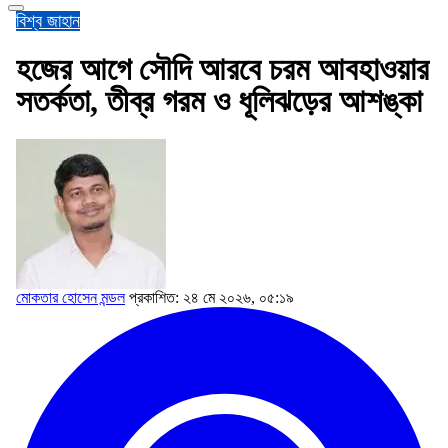
বিশ্ব জাহান
হজের আগে সৌদি আরবে চরম আবহাওয়ার
সতর্কতা, তীব্র গরম ও ধূলিঝড়ের আশঙ্কা
মোকতার হোসেন মন্ডল
প্রকাশিত: ২৪ মে ২০২৬, ০৫:১৯