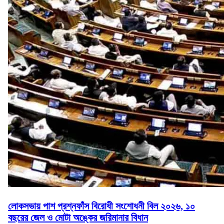
লোকসভায় পাশ প্রশ্নফাঁস বিরোধী সংশোধনী বিল ২০২৬, ১০
বছরের জেল ও মোটা অঙ্কের জরিমানার বিধান