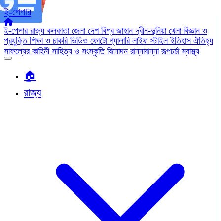
ই-পেপার
ই-পেপার
রাজ্য
কলকাতা
জেলা
দেশ
বিশ্ব জাহান
দ্বীন-দুনিয়া
খেলা
বিজ্ঞান ও
প্রযুক্তি
শিক্ষা ও চাকরি
ভিডিও
ফোটো গ্যালারি
লাইফ স্টাইল
ইতিহাস ঐতিহ্য
সাফল্যের কাহিনী
সাহিত্য ও সংস্কৃতি
বিনোদন
রান্নাবান্না
রূপচর্চা
স্বাস্থ্য
🏠︎
রাজ্য