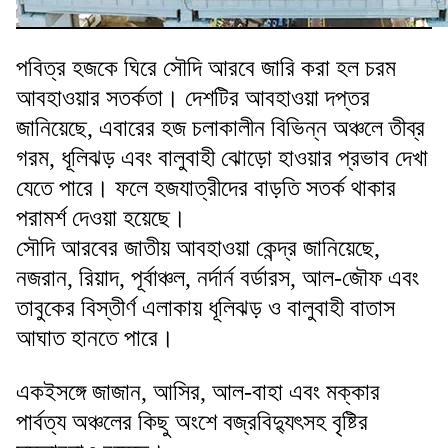
পবিত্র হজকে ঘিরে সৌদি আরবে জারি করা হল চরম
আবহাওয়ার সতর্কতা। দেশটির আবহাওয়া দপ্তর
জানিয়েছে, এবারের হজ চলাকালীন বিভিন্ন অঞ্চলে তীব্র
গরম, ধূলিঝড় এবং বালুবাহী ঝোড়ো হাওয়ার প্রভাব দেখা
যেতে পারে। ফলে হজযাত্রীদের বাড়তি সতর্ক থাকার
পরামর্শ দেওয়া হয়েছে।
সৌদি আরবের জাতীয় আবহাওয়া কেন্দ্র জানিয়েছে,
নজরান, রিয়াদ, পূর্বাঞ্চল, নর্দার্ন বর্ডারস, আল-জৌফ এবং
তাবুকের বিস্তীর্ণ এলাকায় ধূলিঝড় ও বালুবাহী বাতাস
আঘাত হানতে পারে।
একইসঙ্গে জাজান, আসির, আল-বাহা এবং মক্কার
পার্বত্য অঞ্চলের কিছু অংশে বজ্রবিদ্যুৎসহ বৃষ্টির