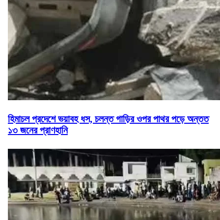
হিমাচল প্রদেশে ভয়াবহ ধস, চলন্ত গাড়ির ওপর পাথর পড়ে অন্তত
১৩ জনের প্রাণহানি