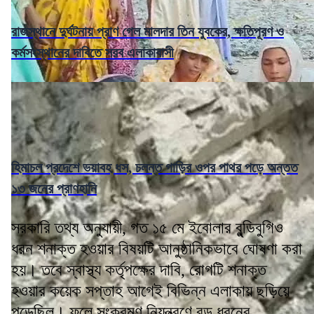
রাজস্থানে দুর্ঘটনায় প্রাণ গেল মালদার তিন যুবকের, ক্ষতিপূরণ ও
কর্মসংস্থানের দাবিতে সরব এলাকাবাসী
হিমাচল প্রদেশে ভয়াবহ ধস, চলন্ত গাড়ির ওপর পাথর পড়ে অন্তত
১৩ জনের প্রাণহানি
সরকারি তথ্য অনুযায়ী, গত ১৫ মে ইবোলার বুন্ডিবুগিও
ধরন শনাক্ত হওয়ার বিষয়টি আনুষ্ঠানিকভাবে ঘোষণা করা
হয়। তবে স্বাস্থ্য কর্তৃপক্ষের দাবি, রোগটি শনাক্ত
হওয়ার কয়েক সপ্তাহ আগেই বিভিন্ন এলাকায় ছড়িয়ে
পড়েছিল। ফলে সংক্রমণ নিয়ন্ত্রণে বড় ধরনের