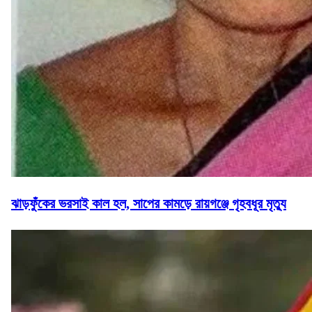
ঝাড়ফুঁকের ভরসাই কাল হল, সাপের কামড়ে রায়গঞ্জে গৃহবধূর মৃত্যু