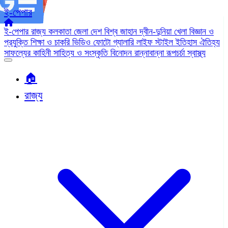
ই-পেপার
ই-পেপার
রাজ্য
কলকাতা
জেলা
দেশ
বিশ্ব জাহান
দ্বীন-দুনিয়া
খেলা
বিজ্ঞান ও
প্রযুক্তি
শিক্ষা ও চাকরি
ভিডিও
ফোটো গ্যালারি
লাইফ স্টাইল
ইতিহাস ঐতিহ্য
সাফল্যের কাহিনী
সাহিত্য ও সংস্কৃতি
বিনোদন
রান্নাবান্না
রূপচর্চা
স্বাস্থ্য
🏠︎
রাজ্য