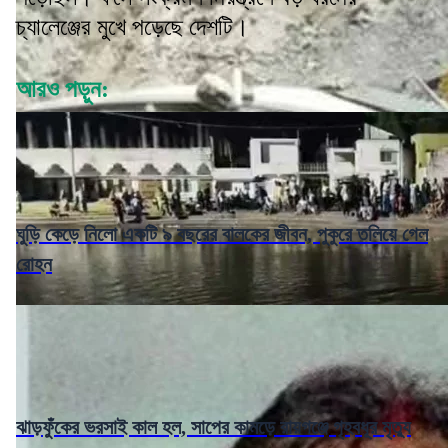
চ্যালেঞ্জের মুখে পড়েছে দেশটি।
আরও পড়ুন:
ঘুড়ি কেড়ে নিলো একটি ৯ বছরের বালকের জীবন, পুকুরে তলিয়ে গেল
রোহন
ঝাড়ফুঁকের ভরসাই কাল হল, সাপের কামড়ে রায়গঞ্জে গৃহবধূর মৃত্যু