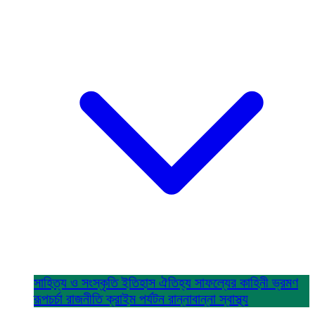
সাহিত্য ও সংস্কৃতি
ইতিহাস ঐতিহ্য
সাফল্যের কাহিনী
ভ্রমণ
রূপচর্চা
রাজনীতি
ক্রাইম
পর্যটন
রান্নাবান্না
স্বাস্থ্য