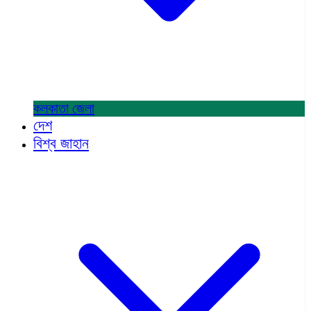
কলকাতা
জেলা
দেশ
বিশ্ব জাহান