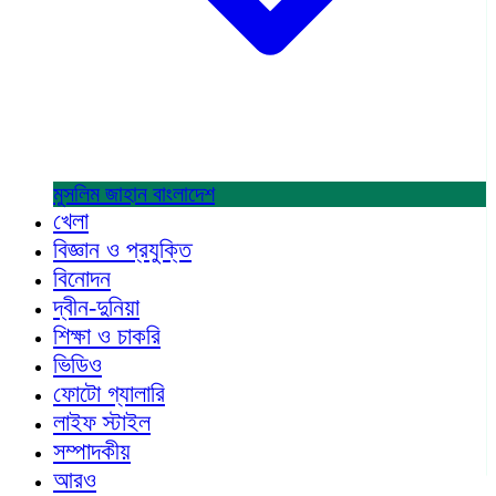
মুসলিম জাহান
বাংলাদেশ
খেলা
বিজ্ঞান ও প্রযুক্তি
বিনোদন
দ্বীন-দুনিয়া
শিক্ষা ও চাকরি
ভিডিও
ফোটো গ্যালারি
লাইফ স্টাইল
সম্পাদকীয়
আরও