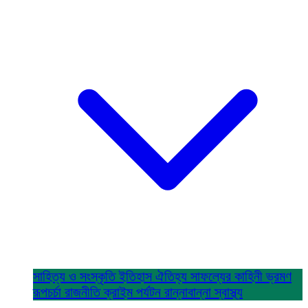
সাহিত্য ও সংস্কৃতি
ইতিহাস ঐতিহ্য
সাফল্যের কাহিনী
ভ্রমণ
রূপচর্চা
রাজনীতি
ক্রাইম
পর্যটন
রান্নাবান্না
স্বাস্থ্য