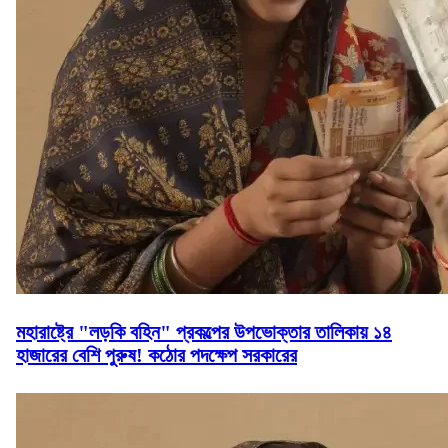
মহারাষ্ট্রে "লড়কি বহিন" প্রকল্পের উপভোক্তার তালিকায় ১৪
হাজারের বেশি পুরুষ! কঠোর পদক্ষেপ সরকারের