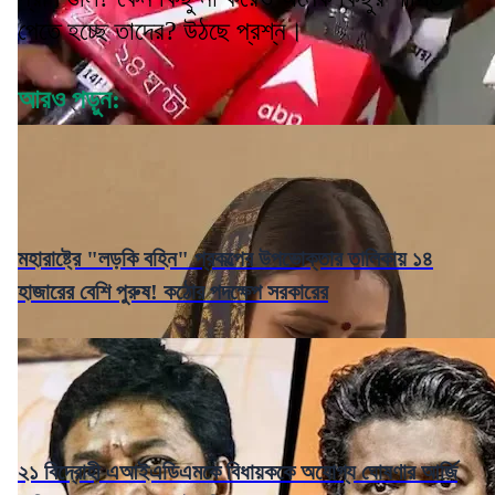
পেতে হচ্ছে তাদের? উঠছে প্রশ্ন।
আরও পড়ুন:
মহারাষ্ট্রে "লড়কি বহিন" প্রকল্পের উপভোক্তার তালিকায় ১৪
হাজারের বেশি পুরুষ! কঠোর পদক্ষেপ সরকারের
২১ বিদ্রোহী এআইএডিএমকে বিধায়ককে অযোগ্য ঘোষণার আর্জি