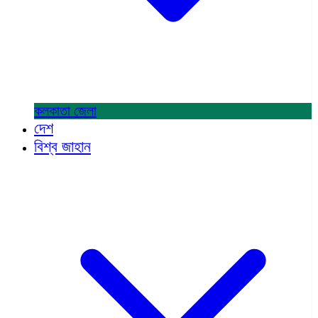
কলকাতা
জেলা
দেশ
বিশ্ব জাহান