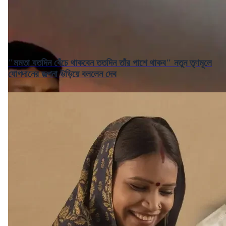
"মমতা যতদিন বেঁচে থাকবেন ততদিন তাঁর পাশে থাকব" নতুন তৃণমূলে
যোগদানের জল্পনা উড়িয়ে বললেন দেব