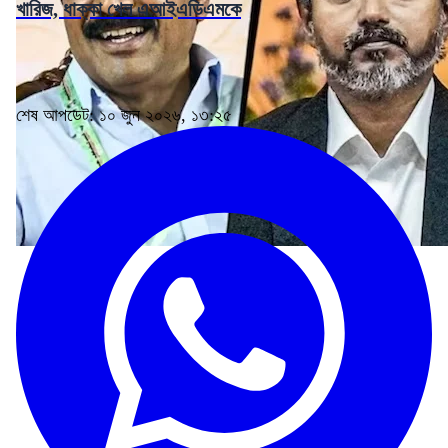
খারিজ, ধাক্কা খেল এআইএডিএমকে
শেষ আপডেট: ১০ জুন ২০২৬, ১৩:২৫