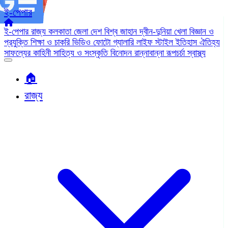
ই-পেপার
ই-পেপার
রাজ্য
কলকাতা
জেলা
দেশ
বিশ্ব জাহান
দ্বীন-দুনিয়া
খেলা
বিজ্ঞান ও
প্রযুক্তি
শিক্ষা ও চাকরি
ভিডিও
ফোটো গ্যালারি
লাইফ স্টাইল
ইতিহাস ঐতিহ্য
সাফল্যের কাহিনী
সাহিত্য ও সংস্কৃতি
বিনোদন
রান্নাবান্না
রূপচর্চা
স্বাস্থ্য
🏠︎
রাজ্য