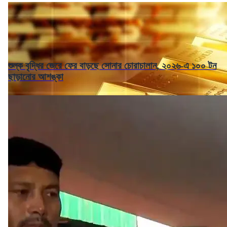
শুল্ক বৃদ্ধির জেরে ফের বাড়ছে সোনার চোরাচালান, ২০২৬-এ ১০০ টন
ছাড়ানোর আশঙ্কা