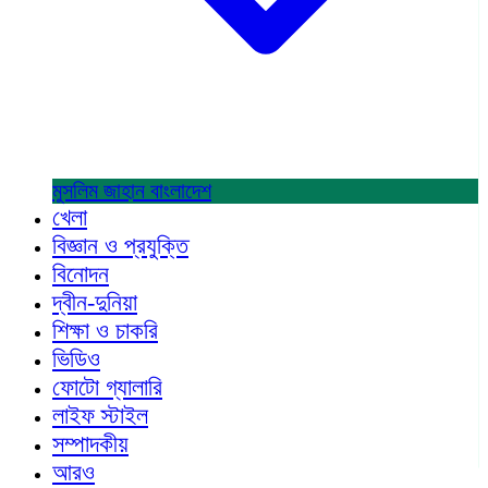
মুসলিম জাহান
বাংলাদেশ
খেলা
বিজ্ঞান ও প্রযুক্তি
বিনোদন
দ্বীন-দুনিয়া
শিক্ষা ও চাকরি
ভিডিও
ফোটো গ্যালারি
লাইফ স্টাইল
সম্পাদকীয়
আরও