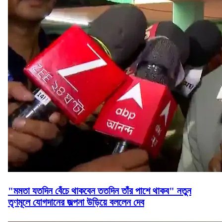
"মমতা যতদিন বেঁচে থাকবেন ততদিন তাঁর পাশে থাকব" নতুন
তৃণমূলে যোগদানের জল্পনা উড়িয়ে বললেন দেব