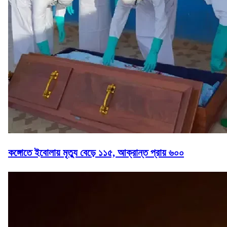
কঙ্গোতে ইবোলায় মৃত্যু বেড়ে ১১৫, আক্রান্ত প্রায় ৬০০