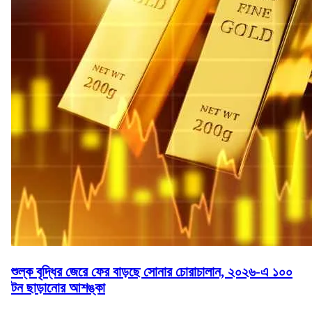
শুল্ক বৃদ্ধির জেরে ফের বাড়ছে সোনার চোরাচালান, ২০২৬-এ ১০০
টন ছাড়ানোর আশঙ্কা