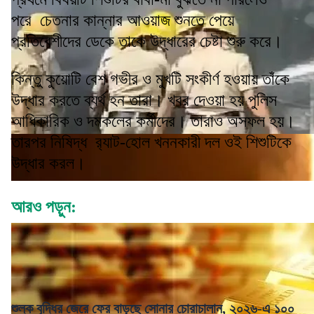
পরে চেতনার কান্নার আওয়াজ শুনতে পেয়ে
প্রতিবেশীদের ডেকে তাকে উদ্ধারের চেষ্টা শুরু করে।
কিন্তু কুয়োটি বেশ গভীর ও মুখটি সংকীর্ণ হওয়ায় তাঁকে
উদ্ধার করতে ব্যর্থ হন তারা। খবর দেওয়া হয় পুলিস
আধিকারিক ও দমকলের কর্মীদের। তারাও অসফল হয়।
তারপর নিষিদ্ধ র‌্যাট-হোল খননকারী দল ওই শিশুটিকে
উদ্ধার করল।
আরও পড়ুন:
শুল্ক বৃদ্ধির জেরে ফের বাড়ছে সোনার চোরাচালান, ২০২৬-এ ১০০