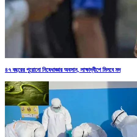
৪৭ বছরের পুরোনো নিষেধাজ্ঞার অবসান, লাক্ষাদ্বীপে মিলবে মদ