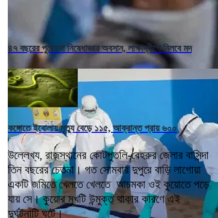
৪৭ বছরের পুরোনো নিষেধাজ্ঞার অবসান, লাক্ষাদ্বীপে মিলবে মদ
কঙ্গোতে ইবোলায় মৃত্যু বেড়ে ১১৫, আক্রান্ত প্রায় ৬০০
উল্লেখ্য, রাজস্থানের কোটপুতলি-বেহরুর জেলার বাসিন্দা
তিন বছরের চেতনা। গত সোমবার দুপুরে বাড়ি লাগোয়া
একটি জমিতে খেলতে খেলতে আচমকা ওই কুয়োতে পড়ে
যায় সে। কুয়োর মুখটি উন্মুক্ত থাকার কারণে এই
দুর্ঘটনাটি ঘটে।