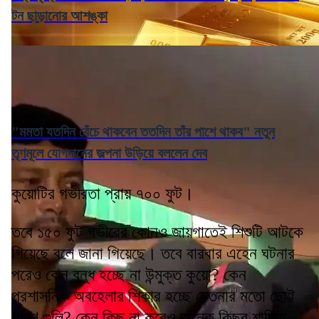
টন ছাড়ানোর আশঙ্কা
"মমতা যতদিন বেঁচে থাকবেন ততদিন তাঁর পাশে থাকব" নতুন
তৃণমূলে যোগদানের জল্পনা উড়িয়ে বললেন দেব
কুয়োটির গভীরতা প্রায় ৭০০ ফুট।
তবে ১৫০ ফুট গভীরের কোনও জায়গাতেই শিশুটি আটকে
গিয়েছে বলে জানা গিয়েছে। তবে বারবার এহেন ঘটনার
পরেও কেন বন্ধ হচ্ছে না উন্মুক্ত কুয়ো? কেন
প্রশাসনিক অবহেলার শিকার হচ্ছে চেতনার মতো ছোট্ট
প্রাণ গুলি? কেন কিছু না করেও অনেক কিছুর শাস্তি