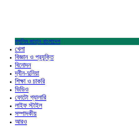
মুসলিম জাহান
বাংলাদেশ
খেলা
বিজ্ঞান ও প্রযুক্তি
বিনোদন
দ্বীন-দুনিয়া
শিক্ষা ও চাকরি
ভিডিও
ফোটো গ্যালারি
লাইফ স্টাইল
সম্পাদকীয়
আরও