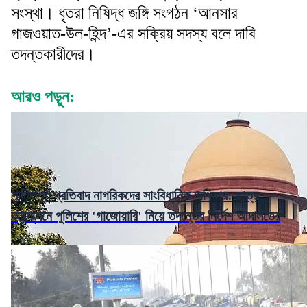
সংস্থা। ধৃতরা নিষিদ্ধ জঙ্গি সংগঠন ‘আনসার
গাজওয়াত-উল-হিন্দ’-এর সক্রিয় সদস্য বলে দাবি
তদন্তকারীদের।
আরও পড়ুন:
শান্তিপূর্ণ প্রতিবাদ নাগরিকদের সাংবিধানিক অধিকার: ছাত্র
আন্দোলনে পুলিশের 'গাজোয়ারি' নিয়ে তদন্তের নির্দেশ আদালতের