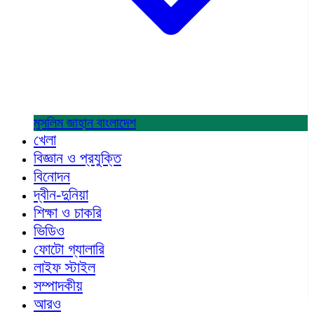
মুসলিম জাহান
বাংলাদেশ
খেলা
বিজ্ঞান ও প্রযুক্তি
বিনোদন
দ্বীন-দুনিয়া
শিক্ষা ও চাকরি
ভিডিও
ফোটো গ্যালারি
লাইফ স্টাইল
সম্পাদকীয়
আরও