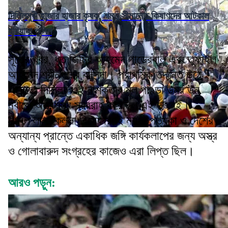
দিল্লিমুখী হাজার হাজার কৃষক, শম্ভু সীমান্তে কিষাণদের আটকাল
হরিয়ানা পুলিশ
সূত্রে খবর, ধৃত জিমির আহমেদ গান্ডেরবাল এবং তুফাইল
আহমেদ শ্রীনগরের বাসিন্দা। প্রাথমিক তদন্তে উঠে
এসেছে, দিল্লির ওই নাশকতার মূল পাণ্ডা উমর উন
নবীকে অস্ত্রশস্ত্র সরবরাহ করেছিল এই দুজনই।
কেবল লাল কেল্লা বিস্ফোরণই নয়, উপত্যকা ও দেশের
অন্যান্য প্রান্তে একাধিক জঙ্গি কার্যকলাপের জন্য অস্ত্র
ও গোলাবারুদ সংগ্রহের কাজেও এরা লিপ্ত ছিল।
আরও পড়ুন: