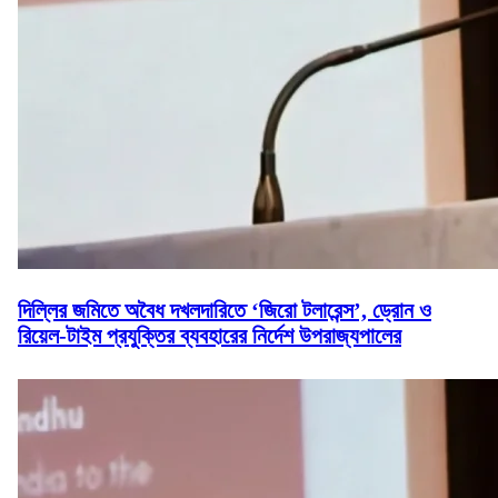
দিল্লির জমিতে অবৈধ দখলদারিতে ‘জিরো টলারেন্স’, ড্রোন ও
রিয়েল-টাইম প্রযুক্তির ব্যবহারের নির্দেশ উপরাজ্যপালের