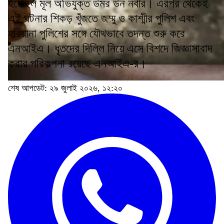
হয়েছিল মূল অভিযুক্ত উমর উন নবীর। এরপর থেকেই
এই ঘটনার শিকড় খুঁজতে জম্মু ও কাশ্মীর পুলিশ এবং
হরিয়ানা পুলিশের সঙ্গে যৌথভাবে তদন্ত শুরু করে
এনআইএ। ধৃতদের দিল্লি নিয়ে এসে বিশদে জিজ্ঞাসাবাদ
করার পরিকল্পনা রয়েছে এনআইএ-র।
শেষ আপডেট: ২৯ জুলাই ২০২৬, ১২:২০