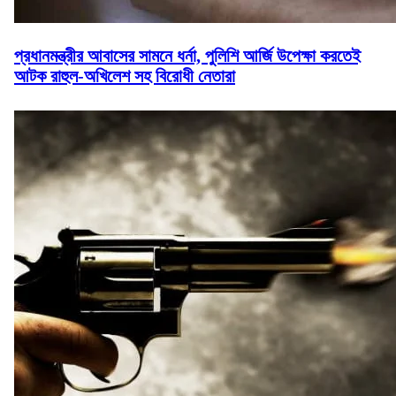
প্রধানমন্ত্রীর আবাসের সামনে ধর্না, পুলিশি আর্জি উপেক্ষা করতেই
আটক রাহুল-অখিলেশ সহ বিরোধী নেতারা