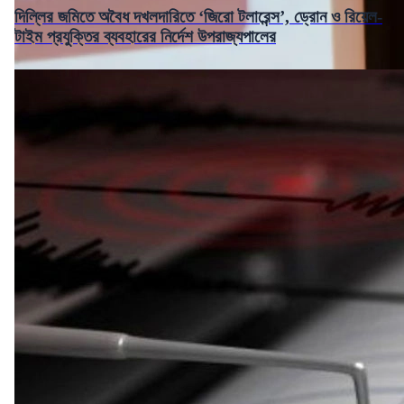
দিল্লির জমিতে অবৈধ দখলদারিতে ‘জিরো টলারেন্স’, ড্রোন ও রিয়েল-
টাইম প্রযুক্তির ব্যবহারের নির্দেশ উপরাজ্যপালের