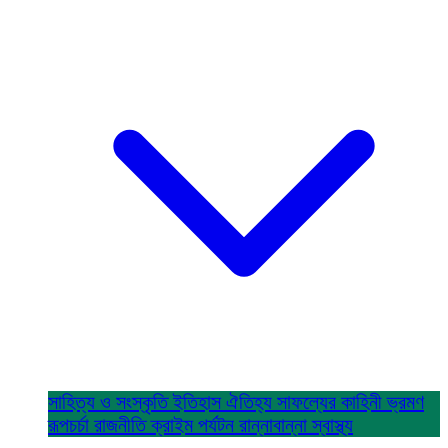
সাহিত্য ও সংস্কৃতি
ইতিহাস ঐতিহ্য
সাফল্যের কাহিনী
ভ্রমণ
রূপচর্চা
রাজনীতি
ক্রাইম
পর্যটন
রান্নাবান্না
স্বাস্থ্য