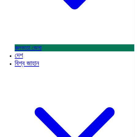
কলকাতা
জেলা
দেশ
বিশ্ব জাহান