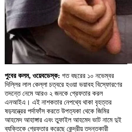
পুবের কলম, ওয়েবডেস্ক:
গত বছরের ১০ নভেম্বর
দিল্লির লাল কেল্লা চত্বরে হওয়া ভয়াবহ বিস্ফোরণের
তদন্তে নেমে আরও ২ জনকে গ্রেফতার করল
এনআইএ। এই নাশকতার নেপথ্যে থাকা বৃহত্তর
ষড়যন্ত্রের পর্দাফাঁস করতে উপত্যকা থেকে জিমির
আহমেদ আহাঙ্গার এবং তুফাইল আহমেদ ভাট নামে দুই
ব্যক্তিকে গ্রেফতার করেছে কেন্দ্রীয় তদন্তকারী