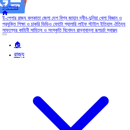
ই-পেপার
ই-পেপার
রাজ্য
কলকাতা
জেলা
দেশ
বিশ্ব জাহান
দ্বীন-দুনিয়া
খেলা
বিজ্ঞান ও
প্রযুক্তি
শিক্ষা ও চাকরি
ভিডিও
ফোটো গ্যালারি
লাইফ স্টাইল
ইতিহাস ঐতিহ্য
সাফল্যের কাহিনী
সাহিত্য ও সংস্কৃতি
বিনোদন
রান্নাবান্না
রূপচর্চা
স্বাস্থ্য
🏠︎
রাজ্য