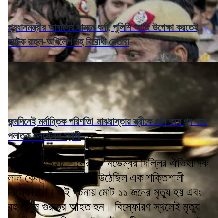
প্রধানমন্ত্রীর আবাসের সামনে ধর্না, পুলিশি আর্জি উপেক্ষা করতেই
আটক রাহুল-অখিলেশ সহ বিরোধী নেতারা
জন্মদিনেই মর্মান্তিক পরিণতি! মাঝরাস্তায় স্ত্রীকে গুলি করে খুন করে
পলাতক কনস্টেবল স্বামী
প্রসঙ্গত, ২০২৫ সালের ১০ নভেম্বর দিল্লির ঐতিহাসিক
লাল কেল্লা চত্বর কেঁপে উঠেছিল এক শক্তিশালী
বিস্ফোরণে। ওই ঘটনায় মোট ১১ জনের মৃত্যু হয় এবং
বহু মানুষ গুরুতর আহত হন। বিস্ফোরণ স্থলেই মৃত্যু