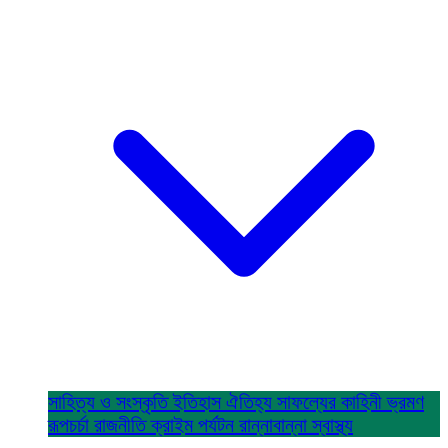
সাহিত্য ও সংস্কৃতি
ইতিহাস ঐতিহ্য
সাফল্যের কাহিনী
ভ্রমণ
রূপচর্চা
রাজনীতি
ক্রাইম
পর্যটন
রান্নাবান্না
স্বাস্থ্য