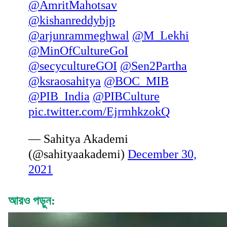
@AmritMahotsav
@kishanreddybjp
@arjunrammeghwal
@M_Lekhi
@MinOfCultureGoI
@secycultureGOI
@Sen2Partha
@ksraosahitya
@BOC_MIB
@PIB_India
@PIBCulture
pic.twitter.com/EjrmhkzokQ
— Sahitya Akademi
(@sahityaakademi)
December 30,
2021
আরও পড়ুন: