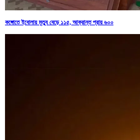
কঙ্গোতে ইবোলায় মৃত্যু বেড়ে ১১৫, আক্রান্ত প্রায় ৬০০