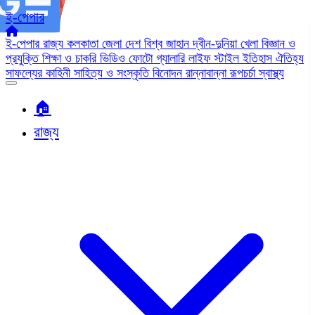
ই-পেপার
ই-পেপার
রাজ্য
কলকাতা
জেলা
দেশ
বিশ্ব জাহান
দ্বীন-দুনিয়া
খেলা
বিজ্ঞান ও
প্রযুক্তি
শিক্ষা ও চাকরি
ভিডিও
ফোটো গ্যালারি
লাইফ স্টাইল
ইতিহাস ঐতিহ্য
সাফল্যের কাহিনী
সাহিত্য ও সংস্কৃতি
বিনোদন
রান্নাবান্না
রূপচর্চা
স্বাস্থ্য
🏠︎
রাজ্য