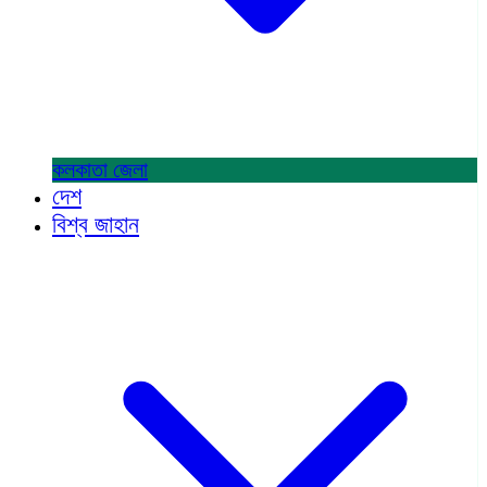
কলকাতা
জেলা
দেশ
বিশ্ব জাহান