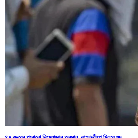
৪৭ বছরের পুরোনো নিষেধাজ্ঞার অবসান, লাক্ষাদ্বীপে মিলবে মদ