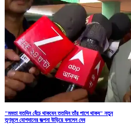
"মমতা যতদিন বেঁচে থাকবেন ততদিন তাঁর পাশে থাকব" নতুন
তৃণমূলে যোগদানের জল্পনা উড়িয়ে বললেন দেব