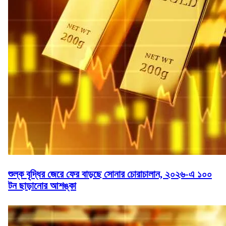
শুল্ক বৃদ্ধির জেরে ফের বাড়ছে সোনার চোরাচালান, ২০২৬-এ ১০০
টন ছাড়ানোর আশঙ্কা