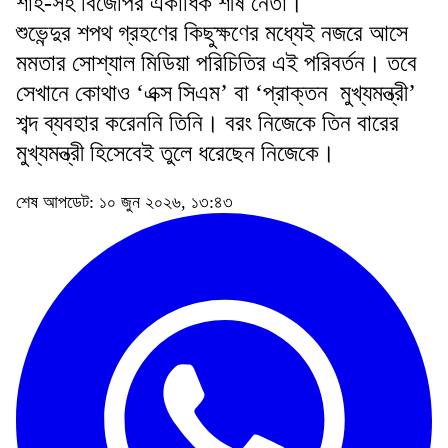
শাহ-সহ বিজেপির একাধিক শীর্ষ নেতা।
শুভেন্দুর শপথ গ্রহণের কিছুক্ষণের মধ্যেই নজরে আসে
মমতার সোশ্যাল মিডিয়া পরিচিতির এই পরিবর্তন। তবে
সেখানে কোথাও ‘এক্স সিএম’ বা ‘প্রাক্তন মুখ্যমন্ত্রী’
শব্দ ব্যবহার করেননি তিনি। বরং নিজেকে তিন বারের
মুখ্যমন্ত্রী হিসেবেই তুলে ধরেছেন নিজেকে।
শেষ আপডেট: ১০ জুন ২০২৬, ১৩:৪৩