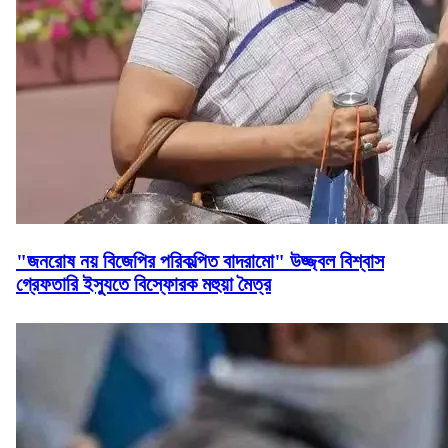
"জনরোষ নয় বিজেপির পরিকল্পিত বাদরামো" উজ্জ্বল বিশ্বাস
গ্রেফতারি ইস্যুতে বিস্ফোরক মহুয়া মৈত্র