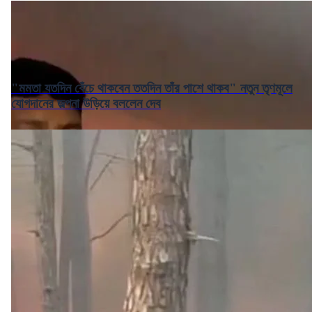
"মমতা যতদিন বেঁচে থাকবেন ততদিন তাঁর পাশে থাকব" নতুন তৃণমূলে
যোগদানের জল্পনা উড়িয়ে বললেন দেব