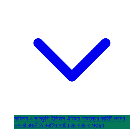
সাহিত্য ও সংস্কৃতি
ইতিহাস ঐতিহ্য
সাফল্যের কাহিনী
ভ্রমণ
রূপচর্চা
রাজনীতি
ক্রাইম
পর্যটন
রান্নাবান্না
স্বাস্থ্য