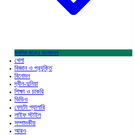
মুসলিম জাহান
বাংলাদেশ
খেলা
বিজ্ঞান ও প্রযুক্তি
বিনোদন
দ্বীন-দুনিয়া
শিক্ষা ও চাকরি
ভিডিও
ফোটো গ্যালারি
লাইফ স্টাইল
সম্পাদকীয়
আরও