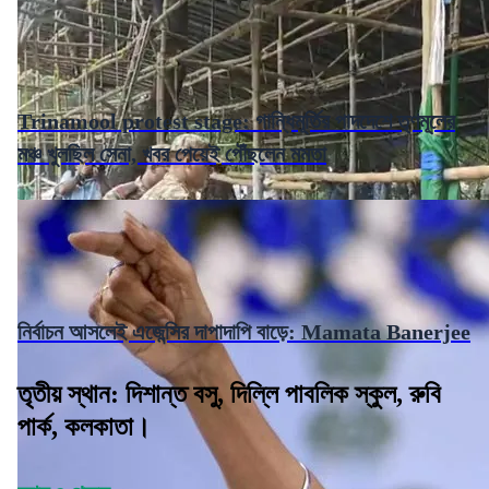
Trinamool protest stage: গান্ধিমূর্তির পাদদেশে তৃণমূলের
মঞ্চ খুলছিল সেনা, খবর পেয়েই পৌঁছলেন মমতা
নির্বাচন আসলেই এজেন্সির দাপাদাপি বাড়ে: Mamata Banerjee
তৃতীয় স্থান: দিশান্ত বসু, দিল্লি পাবলিক স্কুল, রুবি
পার্ক, কলকাতা।