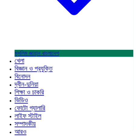
মুসলিম জাহান
বাংলাদেশ
খেলা
বিজ্ঞান ও প্রযুক্তি
বিনোদন
দ্বীন-দুনিয়া
শিক্ষা ও চাকরি
ভিডিও
ফোটো গ্যালারি
লাইফ স্টাইল
সম্পাদকীয়
আরও