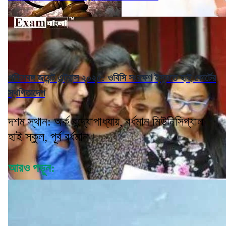
পশ্চিমবঙ্গ জয়েন্ট এন্ট্রান্স ২০২৫: ওবিসি সংরক্ষণ ইস্যুতে হাই কোর্টের
স্থগিতাদেশ
দশম স্থান: অর্ক বন্দ্যোপাধ্যায়, বর্ধমান মিউনিসিপ্যাল
হাই স্কুল, পূর্ব বর্ধমান।
আরও পড়ুন: