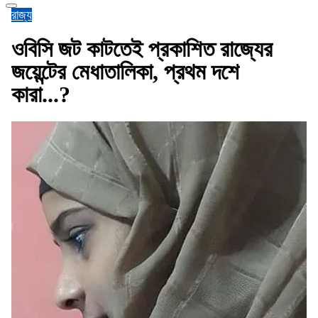
রাজ্য
ওবিসি জট কাটতেই প্রকাশিত রাজ্যের
জয়েন্টের মেধাতালিকা, প্রথম দশে
কারা...?