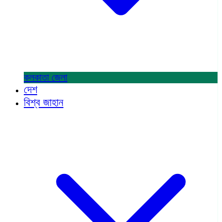
কলকাতা
জেলা
দেশ
বিশ্ব জাহান