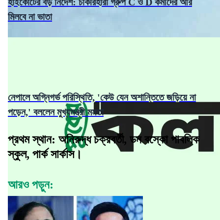
হাইকোর্টের বড় নির্দেশ: চাকরিহারা গ্রুপ C ও D কর্মীদের আর
মিলবে না ভাতা
নেপালে অগ্নিগর্ভ পরিস্থিতি, 'কেউ যেন অশান্তিতে জড়িয়ে না
পড়েন,' বললেন মুখ্যমন্ত্রী মমতা
প্রথম স্থান: অনিরুদ্ধ চক্রবর্তী, ডন বস্কো পাবলিক
স্কুল, পার্ক সার্কাস।
আরও পড়ুন: