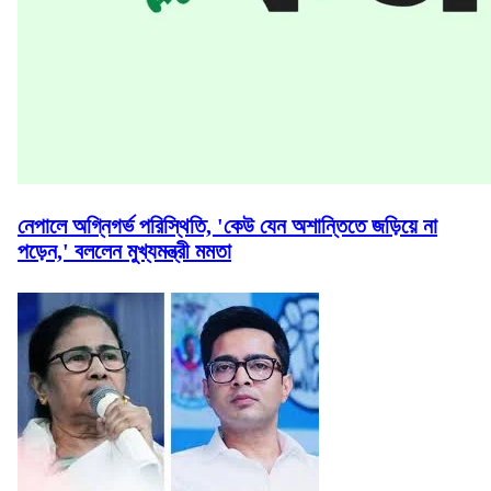
নেপালে অগ্নিগর্ভ পরিস্থিতি, 'কেউ যেন অশান্তিতে জড়িয়ে না
পড়েন,' বললেন মুখ্যমন্ত্রী মমতা