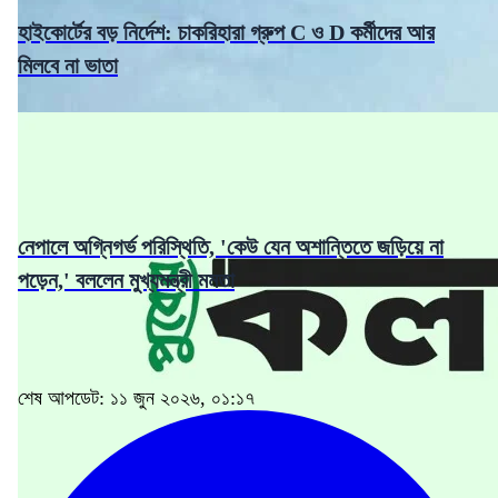
হাইকোর্টের বড় নির্দেশ: চাকরিহারা গ্রুপ C ও D কর্মীদের আর
মিলবে না ভাতা
নেপালে অগ্নিগর্ভ পরিস্থিতি, 'কেউ যেন অশান্তিতে জড়িয়ে না
পড়েন,' বললেন মুখ্যমন্ত্রী মমতা
শেষ আপডেট: ১১ জুন ২০২৬, ০১:১৭