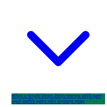
সাহিত্য ও সংস্কৃতি
ইতিহাস ঐতিহ্য
সাফল্যের কাহিনী
ভ্রমণ
রূপচর্চা
রাজনীতি
ক্রাইম
পর্যটন
রান্নাবান্না
স্বাস্থ্য