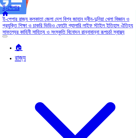
ই-পেপার
ই-পেপার
রাজ্য
কলকাতা
জেলা
দেশ
বিশ্ব জাহান
দ্বীন-দুনিয়া
খেলা
বিজ্ঞান ও
প্রযুক্তি
শিক্ষা ও চাকরি
ভিডিও
ফোটো গ্যালারি
লাইফ স্টাইল
ইতিহাস ঐতিহ্য
সাফল্যের কাহিনী
সাহিত্য ও সংস্কৃতি
বিনোদন
রান্নাবান্না
রূপচর্চা
স্বাস্থ্য
🏠︎
রাজ্য