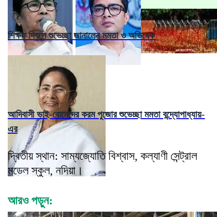
শিক্ষক দিবসে শুভেচ্ছা জানালেন মমতা ও অভিষেক
আদিবাসী ভাই-বোনেদের করম পুজোর শুভেচ্ছা মমতা বন্দ্যোপাধ্যায়-
এর
দ্বিতীয় স্থান: সাম্যজ্যোতি বিশ্বাস, কল্যাণী সেন্ট্রাল
মডেল স্কুল, নদিয়া।
আরও পড়ুন: