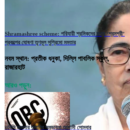
Shramashree scheme: পরিযায়ী শ্রমিকদের জন্য ‘শ্রমশ্রী’
প্রকল্পের ঘোষণা তৃণমূল সুপ্রিমো মমতার
নবম স্থান: প্রতীক ধনুকা, দিল্লি পাবলিক স্কুল,
রাজারহাট
আরও পড়ুন:
ওবিসি মামলার শুনানির সম্ভাবনা আগামী সোমবার