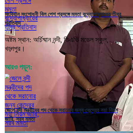
সংবিধান সংশোধনী বিল পেশ প্রসঙ্গে মমতা বন্দ্যোপাধ্যায়ের তীব্র
প্রতিবাদ
অষ্টম স্থান: অর্চিষ্মান নন্দী, ডিএভি মডেল স্কুল,
খড়্গপুর।
আরও পড়ুন:
জেলে বন্দী মন্ত্রীদের পদ থেকে সরানোর জন্য কেন্দ্রের নয়া নিয়ম
জারি, সরব মমতা