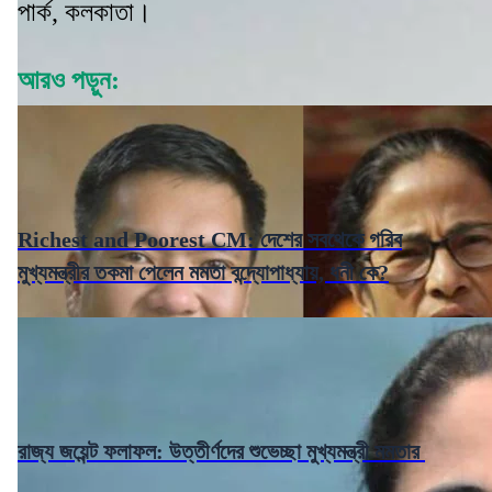
পার্ক, কলকাতা।
আরও পড়ুন:
Richest and Poorest CM: দেশের সবথেকে গরিব
মুখ্যমন্ত্রীর তকমা পেলেন মমতা বন্দ্যোপাধ্যায়, ধনী কে?
রাজ্য জয়েন্ট ফলাফল: উত্তীর্ণদের শুভেচ্ছা মুখ্যমন্ত্রী মমতার