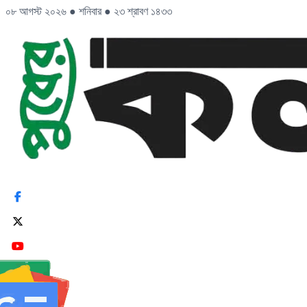
০৮ আগস্ট ২০২৬
●
শনিবার
●
২৩ শ্রাবণ ১৪৩৩