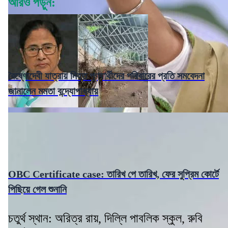
আরও পড়ুন:
বৈষ্ণোদেবী যাত্রায় নিহত পুণ্যার্থীদের পরিবারের প্রতি সমবেদনা
জানালেন মমতা বন্দ্যোপাধ্যায়
OBC Certificate case: তারিখ পে তারিখ, ফের সুপ্রিম কোর্টে
পিছিয়ে গেল শুনানি
চতুর্থ স্থান: অরিত্র রায়, দিল্লি পাবলিক স্কুল, রুবি