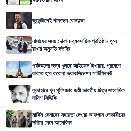
জুভেন্টাসেই থাকছেন রোনাল্ডো
নামাযের সময় দোকান-ব্যবসায়িক প্রতিষ্ঠান খুলে
রাখার অনুমতি সউদির
পর্যটকদের জন্য খুলছে আইফেল টাওয়ার, প্রবেশে
রাখতে হবে করোনা ভ্যাকসিনেশন সার্টিফিকেট
কান্দাহারে খুন পুলিৎজার জয়ী ভারতীয় চিত্র সাংবাদিক
দানিশ সিদ্দিকি
মার্কিন সেনাদের সহায়তা দেওয়া আফগান দোভাষীদের
সরিয়ে নেবে আমেরিকা