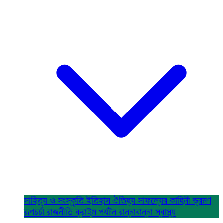
সাহিত্য ও সংস্কৃতি
ইতিহাস ঐতিহ্য
সাফল্যের কাহিনী
ভ্রমণ
রূপচর্চা
রাজনীতি
ক্রাইম
পর্যটন
রান্নাবান্না
স্বাস্থ্য