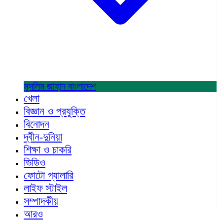
মুসলিম জাহান
বাংলাদেশ
খেলা
বিজ্ঞান ও প্রযুক্তি
বিনোদন
দ্বীন-দুনিয়া
শিক্ষা ও চাকরি
ভিডিও
ফোটো গ্যালারি
লাইফ স্টাইল
সম্পাদকীয়
আরও