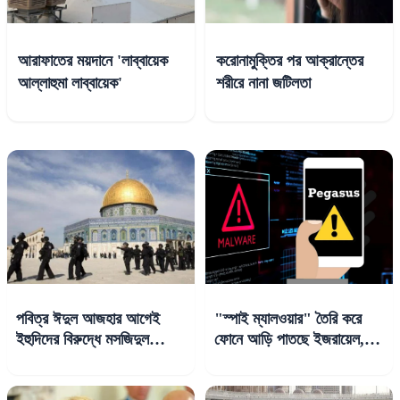
আরাফাতের ময়দানে 'লাব্বায়েক
করোনামুক্তির পর আক্রান্তের
আল্লাহুমা লাব্বায়েক'
শরীরে নানা জটিলতা
পবিত্র ঈদুল আজহার আগেই
"স্পাই ম্যালওয়ার" তৈরি করে
ইহুদিদের বিরুদ্ধে মসজিদুল
ফোনে আড়ি পাতছে ইজরায়েল,
আকসা অবমাননার অভিযোগ
দাবি ব্রিটিশ সংবাদ সংস্থার