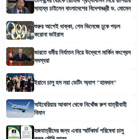
তাসখন্দের বৈঠকে রোহিঙ্গা প্রত্যাবাসন নিয়ে রাশিয়ার
সাহায্য চাইলেন বাংলাদেশের বিদেশমন্ত্রী ড. মোমেন
শুরুর আগেই ধাক্কা, গেম ভিলেজে ঢুকে পড়ল
করোনা ভাইরাস
ভারতে ধর্মীয় নির্যাতন নিয়ে উদ্বেগে মার্কিন কংগ্রেস
সদস্যরা
ইরানে চালু হল নয়া ডেটিং অ্যাপ "হামদান"
সাইবেরিয়ার আকাশ থেকে নিখোঁজ রুশ যাত্রীবাহী
বিমান
হজযাত্রীদের জন্য এবার স্মার্টকার্ড পরিষেবা চালু
করল সৌদি আরব