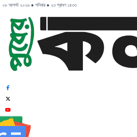
০৮ আগস্ট ২০২৬
●
শনিবার
●
২৩ শ্রাবণ ১৪৩৩