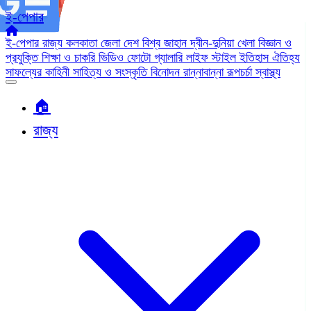
ই-পেপার
ই-পেপার
রাজ্য
কলকাতা
জেলা
দেশ
বিশ্ব জাহান
দ্বীন-দুনিয়া
খেলা
বিজ্ঞান ও
প্রযুক্তি
শিক্ষা ও চাকরি
ভিডিও
ফোটো গ্যালারি
লাইফ স্টাইল
ইতিহাস ঐতিহ্য
সাফল্যের কাহিনী
সাহিত্য ও সংস্কৃতি
বিনোদন
রান্নাবান্না
রূপচর্চা
স্বাস্থ্য
🏠︎
রাজ্য