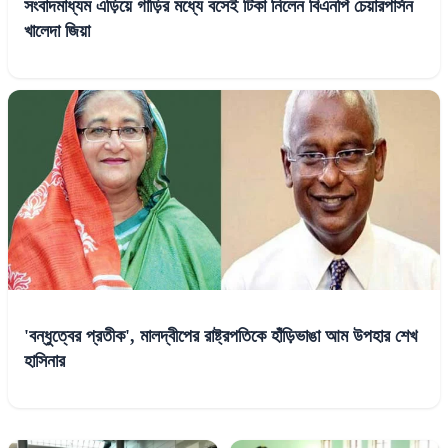
সংবাদমাধ্যম এড়িয়ে গাড়ির মধ্যে বসেই টিকা নিলেন বিএনপি চেয়ারপার্সন
খালেদা জিয়া
'বন্ধুত্বের প্রতীক', মালদ্বীপের রাষ্ট্রপতিকে হাঁড়িভাঙা আম উপহার শেখ
হাসিনার