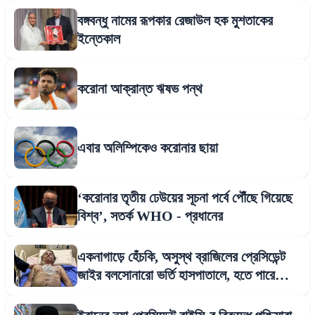
বঙ্গবন্ধু নামের রূপকার রেজাউল হক মুশতাকের
ইন্তেকাল
করোনা আক্রান্ত ঋষভ পন্থ
এবার অলিম্পিকেও করোনার ছায়া
‘করোনার তৃতীয় ঢেউয়ের সূচনা পর্বে পৌঁছে গিয়েছে
বিশ্ব’, সতর্ক WHO - প্রধানের
একনাগাড়ে হেঁচকি, অসুস্থ ব্রাজিলের প্রেসিডেন্ট
জাইর বলসোনারো ভর্তি হাসপাতালে, হতে পারে
অস্ত্রোপচার