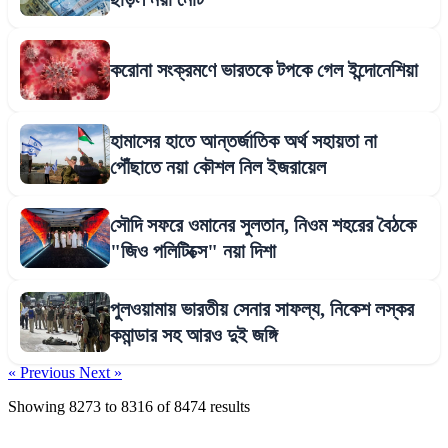
করোনা সংক্রমণে ভারতকে টপকে গেল ইন্দোনেশিয়া
হামাসের হাতে আন্তর্জাতিক অর্থ সহায়তা না
পৌঁছাতে নয়া কৌশল নিল ইজরায়েল
সৌদি সফরে ওমানের সুলতান, নিওম শহরের বৈঠকে
"জিও পলিটিক্সে" নয়া দিশা
পুলওয়ামায় ভারতীয় সেনার সাফল্য, নিকেশ লস্কর
কমান্ডার সহ আরও দুই জঙ্গি
« Previous
Next »
Showing
8273
to
8316
of
8474
results