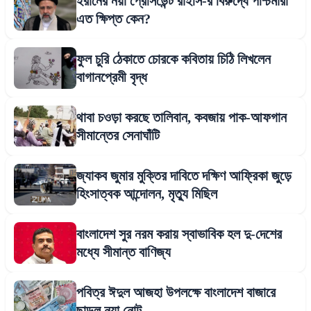
ইরানের নয়া প্রেসিডেন্ট রাইসি-র বিরুদ্ধে পশ্চিমারা
এত ক্ষিপ্ত কেন?
ফুল চুরি ঠেকাতে চোরকে কবিতায় চিঠি লিখলেন
বাগানপ্রেমী বৃদ্ধ
থাবা চওড়া করছে তালিবান, কবজায় পাক-আফগান
সীমান্তের সেনাঘাঁটি
জ্যাকব জুমার মুক্তির দাবিতে দক্ষিণ আফ্রিকা জুড়ে
হিংসাত্বক আন্দোলন, মৃত্যু মিছিল
বাংলাদেশ সুর নরম করায় স্বাভাবিক হল দু-দেশের
মধ্যে সীমান্ত বাণিজ্য
পবিত্র ঈদুল আজহা উপলক্ষে বাংলাদেশ বাজারে
ছাড়ল নয়া নোট