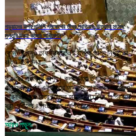
পড়ুয়াদের উপর পুলিশি পদক্ষেপের তীব্র প্রতিবাদ, উত্তাল সংসদ,
মুলতুবি উভয় কক্ষের অধিবেশন
কোনও কোনও তাফসীরকার এই রাতকে ভাগ্য নির্ধারণের
রাতও বলেছেন।
ক্বদরের এক অর্থ ভাগ্য। কদর থেকে তকদির শব্দটি
এসেছে। অর্থাৎ এই রাত্রে আল্লাহ্ তাকদীরের ফায়সালা
করেন এবং তা ফেরেশতাদের হাতে তুলে দেন। এ প্রসঙ্গে
সূরা দুখানের ৪ নং আয়াত প্রণিধানযোগ্য।
আরও পড়ুন: