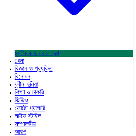
মুসলিম জাহান
বাংলাদেশ
খেলা
বিজ্ঞান ও প্রযুক্তি
বিনোদন
দ্বীন-দুনিয়া
শিক্ষা ও চাকরি
ভিডিও
ফোটো গ্যালারি
লাইফ স্টাইল
সম্পাদকীয়
আরও