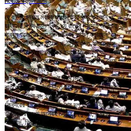
বিক্ষোভে উত্তাল সংসদ
যে রাতের মাহাত্ম মর্যাদা ও গুরুত্বের কথা কুরআন ও
হাদীসের মধ্যে উল্লেখিত, যে রাতের মর্যাদায় আল্লাহ
রাব্বুল আলামীন সূরা আল ক্বদর নাযিল করেছেন, যে
মহামান্বিত রাতের কয়েক ঘণ্টার ইবাদত হাজার মাস
অপেক্ষাও উত্তম, যে রাতে হযরত জিবরাইল আ. সহ
সমস্ত রহমতের ফেরেশতারা এই ধূলির ধরণীতে নেমে
আসেন রহমতের অফুরন্ত ধারা বর্ষণ নিয়ে সেই মহা
মহিমান্বিত রজনীকে, সেই চরম সিদ্ধি ও পরম সাফল্যের
রাতকে আমাদের খুঁজে নিতে হবে রমযানের শেষ দশকে।
হযরত আয়েশা রা. বর্ণনা করেছেন, রাসূলুল্লাহ্ সা. বলেন,
‘ক্বদরের রাতকে রমযানের শেষ দশ রাতের বিজোড়
রাতগুলোর মধ্যে অন্বেষণ কর।’ (বুখারী, মুসলিম,
আহমাদ, তিরমিযী)