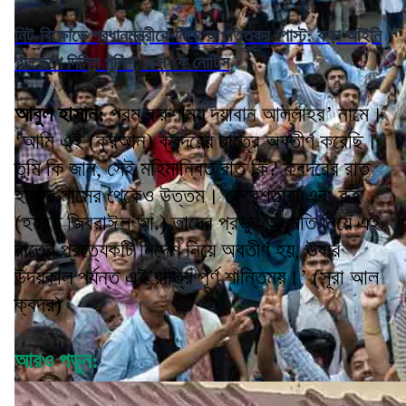
নিট-বিক্ষোভে প্রধানমন্ত্রীকে নিয়ে আপত্তিকর পোস্ট: কড়া আইনি
পদক্ষেপে দিল্লি পুলিশ, এক্স-কে নোটিস
আবুল হাসান:
পরম করুণাময় দয়াবান আল্লাহর’ নামে।
‘আমি এই (কুরআন) ক্বদরের রাত্রে অবতীর্ণ করেছি।
তুমি কি জান, সেই মহিমান্বিত রাত কি? ক্বদরের রাত
হাজার মাসের থেকেও উত্তম। ফেরেশতারা এবং রূহ
(হযরত জিবরাঈল আ.) তাদের প্রভুর অনুমতি নিয়ে এই
রাত্রে প্রত্যেকটি নির্দেশ নিয়ে অবতীর্ণ হয়, ঊষার
উদয়কাল পর্যন্ত এই রাত্রি পূর্ণ শান্তিময়।’ (সূরা আল
ক্বদর)
আরও পড়ুন: