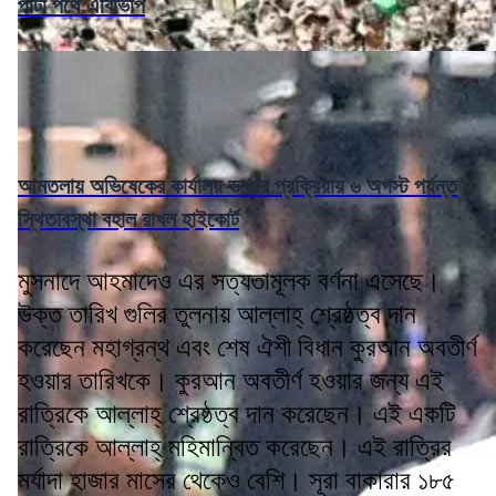
পাল্টা পথে এবিভিপি
আমতলায় অভিষেকের কার্যালয় ভাঙার প্রক্রিয়ায় ৬ অগস্ট পর্যন্ত
স্থিতাবস্থা বহাল রাখল হাইকোর্ট
মুসনাদে আহমাদেও এর সত্যতামূলক বর্ণনা এসেছে।
উক্ত তারিখ গুলির তুলনায় আল্লাহ্ শ্রেষ্ঠত্ব দান
করেছেন মহাগ্রন্থ এবং শেষ ঐশী বিধান কুরআন অবতীর্ণ
হওয়ার তারিখকে। কুরআন অবতীর্ণ হওয়ার জন্য এই
রাত্রিকে আল্লাহ্ শ্রেষ্ঠত্ব দান করেছেন। এই একটি
রাত্রিকে আল্লাহ্ মহিমান্বিত করেছেন। এই রাত্রির
মর্যাদা হাজার মাসের থেকেও বেশি। সূরা বাকারার ১৮৫