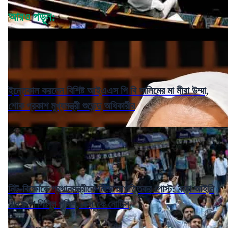
আরও পড়ুন:
ইন্তেকাল করলেন বিশিষ্ট আইএএস পি বি সালিমের মা মীরা উম্মা,
শোক প্রকাশ মুখ্যমন্ত্রী শুভেন্দু অধিকারীর
নিট-বিক্ষোভে প্রধানমন্ত্রীকে নিয়ে আপত্তিকর পোস্ট: কড়া আইনি
পদক্ষেপে দিল্লি পুলিশ, এক্স-কে নোটিস