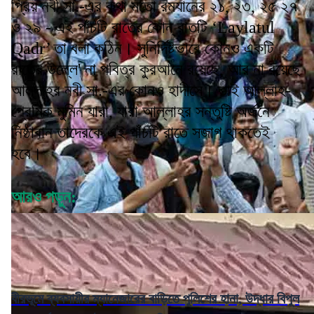
প্রিয় নবী সা.-এর কথা মতো রমযানের ২১, ২৩, ২৫ ২৭
ও ২৯ - এই পাঁচটি রাতের কোন্ রাতটি ‘Laylatul
Qadr’ তা বলা কঠিন। সুনির্দিষ্টভাবে কোনও একটি
রাতের উল্লে' না পবিত্র কুরআনে রয়েছে, আর না রয়েছে
আল্লাহর নবী সা.-এর কোনও হাদীসে। তাই আল্লাহ-
প্রেমিক মুমিন যারা, যারা আল্লাহর সন্তুষ্টি অর্জনে
নিষ্ঠাবান তাদেরকে এই পাঁচটি রাতে সজাগ থাকতেই
হবে।
আরও পড়ুন:
বীরভূমে ব্যবসায়ীর ম্যানেজারের বাড়িতে পুলিশের হানা, উদ্ধার বিপুল