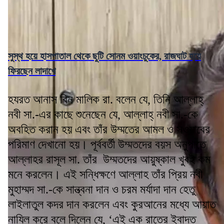
সুস্থ হয়ে হাসপাতাল থেকে ছুটি সোনম ওয়াংচুকের, রাজঘাট হয়ে
ফিরছেন লাদাখে
হযরত আনাস বিন মালিক রা. বলেন যে, তিনি আল্লাহ্
নবী সা.-এর কাছে শুনেছেন যে, আল্লাহ্ নবী সা.-কে
অবহিত করান হয় এবং তাঁর উম্মতের আমল ও সওয়াবের
পরিমাণ দেখানো হয়। পূর্ববর্তী উম্মতদের বয়স অনুপাতে
আল্লাহর রাসূল সা. তাঁর উম্মতদের আয়ুষ্কাল খুবই কম
মনে করলেন। এই সন্ধিক্ষণে আল্লাহ তাঁর প্রিয় নবী
মুহাম্মদ সা.-কে সান্ত্বনা দান ও চরম মর্যাদা দান হেতু
লাইলাতুল কদর দান করলেন এবং কুরআনের মধ্যে আয়াত
নাযিল করে বলে দিলেন যে, ‘এই এক রাতের ইবাদত