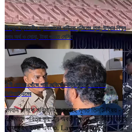
বীরভূমে ব্যবসায়ীর ম্যানেজারের বাড়িতে পুলিশের হানা, উদ্ধার বিপুল
নগদ অর্থ ও সোনা, টাকা গুনতে মেসিন
ঐশী ঘোষের খোঁজে পার্টি অফিসে দিল্লি পুলিশ, অভিযোগ
সিপিআইএমের
রমযান মাসকে মহিমান্বিত করেছে মূলত তিনটি বিষয় - ১.
এই মাসে পবিত্র কুরআন অবতীর্ণ হওয়া, ২. সিয়াম অর্থাৎ
রোযা ফরয হওয়া এবং ৩. Laylatul Qadr।