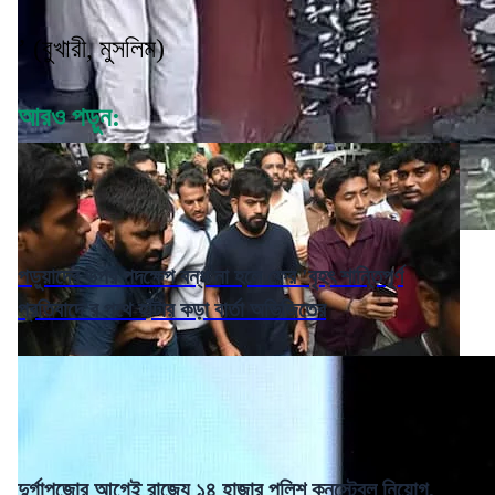
’ (বুখারী, মুসলিম)
আরও পড়ুন:
পড়ুয়াদের উপর পদক্ষেপ বন্ধ না হলে ফের 'বৃহৎ শান্তিপূর্ণ
প্রতিবাদে'র পথে হাঁটার কড়া বার্তা অভিজিতের
দুর্গাপুজোর আগেই রাজ্যে ১৪ হাজার পুলিশ কনস্টেবল নিয়োগ,