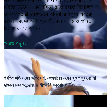
চাইতে উত্তম। এই পবিত্র রাতে হযরত জিবরাঈল আ.
ও ফেরেশতারা দলব্ধভাবে আল্লাহর হুকুমে অবতরণ
করেন এবং সমগ্র বিশ্ববাসীর জন সালাম ও শান্তি
বিতরণ করতে থাকেন।
আরও পড়ুন:
প্রতিশ্রুতি ভঙ্গের অভিযোগ, মঙ্গলবারের মধ্যে ধৃত পড়ুয়াদের না
ছাড়লে ফের আন্দোলনের হুঁশিয়ারি ককরোচ পার্টির