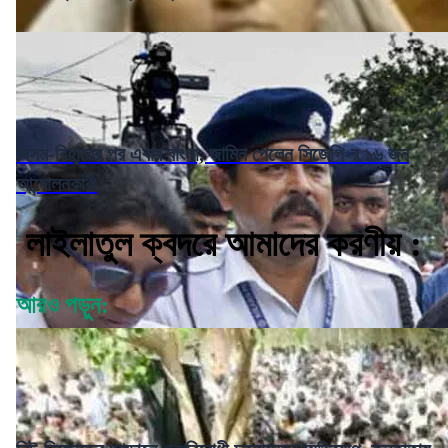
অসম-বিহারের পর এবার বাংলা, জামিন পেলেন সিজেপি-র ১৬ জন
আন্দোলনকারী
লাইলাতুল ক্বদরে আমাদের করণীয় :
আরও পড়ুন: