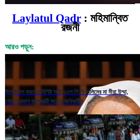
Laylatul Qadr
: মহিমান্বিত
রজনী
আরও পড়ুন:
ইন্তেকাল করলেন বিশিষ্ট আইএএস পি বি সালিমের মা মীরা উম্মা,
শোক প্রকাশ মুখ্যমন্ত্রী শুভেন্দু অধিকারীর