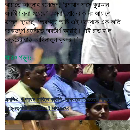
আয়াতে আল্লাহ বলেছেন, ‘রমাযান মাসে কুরআন
অবতীর্ণ করা হয়েছে’। সূরা দুখানের ৩ নং আয়াতে
উল্লে' হয়েছে, ‘অবশ্যই আমি এই গ্রন্থকে এক অতি
বরকতপূর্ণ রজনীতে অবতীর্ণ করেছি। এই রাত হ’ল
কদ্বরের রাত- লাইলাতুল ক্বদর।’
আরও পড়ুন:
এনডিএ-র প্রথম সারিতে কাকলি, শাসকজোটে গুরুত্ব বাড়ছে
তৃণমূলত্যাগী এনসিপিআই সাংসদদের