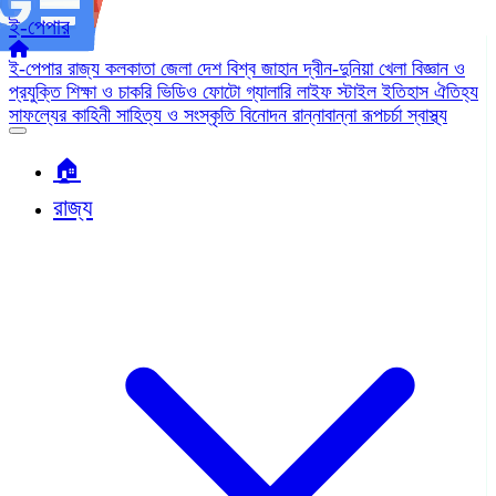
ই-পেপার
ই-পেপার
রাজ্য
কলকাতা
জেলা
দেশ
বিশ্ব জাহান
দ্বীন-দুনিয়া
খেলা
বিজ্ঞান ও
প্রযুক্তি
শিক্ষা ও চাকরি
ভিডিও
ফোটো গ্যালারি
লাইফ স্টাইল
ইতিহাস ঐতিহ্য
সাফল্যের কাহিনী
সাহিত্য ও সংস্কৃতি
বিনোদন
রান্নাবান্না
রূপচর্চা
স্বাস্থ্য
🏠︎
রাজ্য