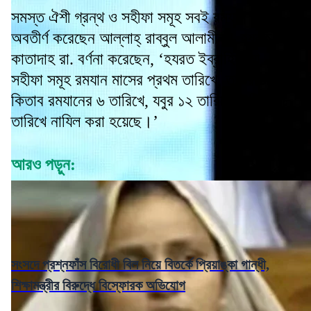
সমস্ত ঐশী গ্রন্থ ও সহীফা সমূহ সবই রমযান মাসে
অবতীর্ণ করেছেন আল্লাহ্ রাব্বুল আলামীন। হযরত
কাতাদাহ রা. বর্ণনা করেছেন, ‘হযরত ইব্রাহিম আ.-এর
সহীফা সমূহ রমযান মাসের প্রথম তারিখে, তাওরাত
কিতাব রমযানের ৬ তারিখে, যবুর ১২ তারিখে, ইঞ্জিল ১৮
তারিখে নাযিল করা হয়েছে।’
আরও পড়ুন:
সংসদে প্রশ্নফাঁস বিরোধী বিল নিয়ে বিতর্কে প্রিয়াঙ্কা গান্ধী,
শিক্ষামন্ত্রীর বিরুদ্ধে বিস্ফোরক অভিযোগ