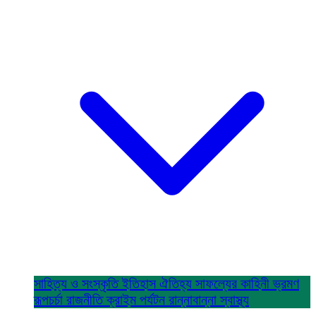
সাহিত্য ও সংস্কৃতি
ইতিহাস ঐতিহ্য
সাফল্যের কাহিনী
ভ্রমণ
রূপচর্চা
রাজনীতি
ক্রাইম
পর্যটন
রান্নাবান্না
স্বাস্থ্য