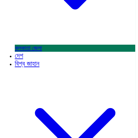
কলকাতা
জেলা
দেশ
বিশ্ব জাহান