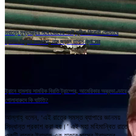
নবান্নে মুখ্যমন্ত্রীর সঙ্গে বৈঠকের পরই সুদীপ-বিরোধী পোস্টারে
ছয়লাপ উত্তর কলকাতা, নাম জড়াল তাপস-কুণালের
ইরানে হামলায় সাময়িক বিরতি ট্রাম্পের, আমেরিকার অস্ত্রভাণ্ডারে
গোলাবারুদে কি ঘাটতি?
আল্লাহ্ বলেন, ‘এই রাত্রে সমস্ত ব্যাপারে জ্ঞানময়
সিদ্ধান্ত প্রকাশ করা হয়।’ এই মহা মহিমান্বিত রাতে
একটি রাতের ইবাদাত এক হাজার মাসের ইবাদতের