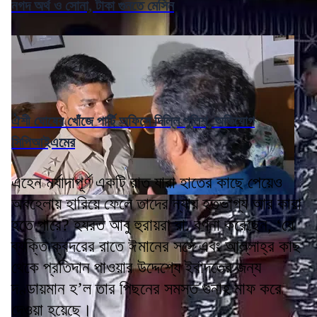
নগদ অর্থ ও সোনা, টাকা গুনতে মেসিন
ঐশী ঘোষের খোঁজে পার্টি অফিসে দিল্লি পুলিশ, অভিযোগ
সিপিআইএমের
এহেন মর্যাদাপূর্ণ একটি রাত যারা হাতের কাছে পেয়েও
অবহেলায় হারিয়ে ফেলে তাদের ন্যায় হতভাগ্য আর কারা
হতে পারে? হযরত আবু হুরায়রা রা. বর্ণনা করেছেন, ‘যে
ব্যক্তি ক্বদরের রাতে ঈমানের সঙ্গে এবং আল্লাহ্র কাছ
থেকে প্রতিদান পাওয়ার উদ্দেশ্যে ইবাদতের জন্য
দণ্ডায়মান হ’ল তার পিছনের সমস্ত গুনাহ মাফ করে
দেওয়া হয়েছে।