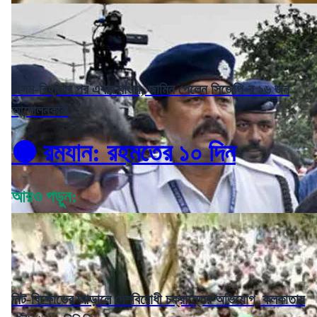
অসম-বিহারের পর এবার বাংলা, জামিন পেলেন সিজেপি-র ১৬ জন
আন্দোলনকারী
⚫️ রমযান: রহমতের ১০ দিন
আরও পড়ুন:
নিট-বিক্ষোভের আড়ালে দেশবিরোধী চক্রান্তের অভিযোগ, কলকাতায়