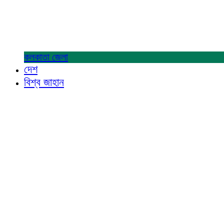
কলকাতা
জেলা
দেশ
বিশ্ব জাহান