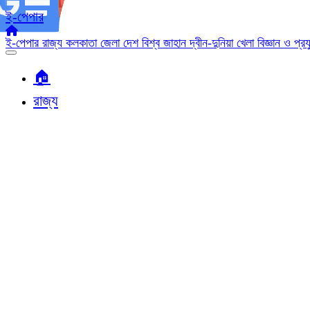
ই-পেপার
ই-পেপার
রাজ্য
কলকাতা
জেলা
দেশ
বিশ্ব জাহান
দ্বীন-দুনিয়া
খেলা
বিজ্ঞান ও প্র
🏠︎
রাজ্য