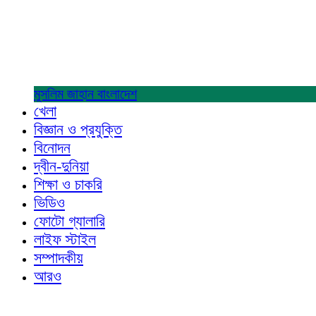
মুসলিম জাহান
বাংলাদেশ
খেলা
বিজ্ঞান ও প্রযুক্তি
বিনোদন
দ্বীন-দুনিয়া
শিক্ষা ও চাকরি
ভিডিও
ফোটো গ্যালারি
লাইফ স্টাইল
সম্পাদকীয়
আরও