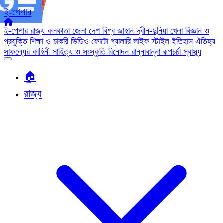
ই-পেপার
ই-পেপার
রাজ্য
কলকাতা
জেলা
দেশ
বিশ্ব জাহান
দ্বীন-দুনিয়া
খেলা
বিজ্ঞান ও
প্রযুক্তি
শিক্ষা ও চাকরি
ভিডিও
ফোটো গ্যালারি
লাইফ স্টাইল
ইতিহাস ঐতিহ্য
সাফল্যের কাহিনী
সাহিত্য ও সংস্কৃতি
বিনোদন
রান্নাবান্না
রূপচর্চা
স্বাস্থ্য
🏠︎
রাজ্য