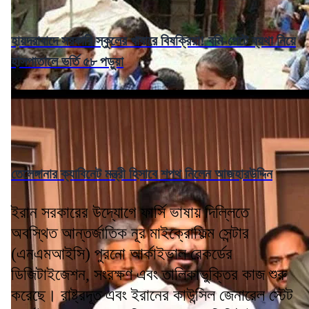
হায়দরাবাদে সরকারি স্কুলের খাবারে বিষক্রিয়া! বমি-পেটে ব্যথা নিয়ে
হাসপাতালে ভর্তি ৫৮ পড়ুয়া
তেলেঙ্গানার ক্যাবিনেট মন্ত্রী হিসাবে শপথ নিলেন আজহারউদ্দিন
ইরান সরকারের উদ্যোগে ফার্সি ভাষায় দিল্লিতে
অবস্থিত আন্তর্জাতিক নূর মাইক্রোফিল্ম সেন্টার
(এনএমআইসি) পুরনো আর্কাইভাল রেকর্ডের
ডিজিটাইজেশন, সংরক্ষণ এবং তালিকাভুক্তির কাজ শুরু
করেছে। রাষ্ট্রদূত এবং ইরানের কাউন্সিল জেনারেল স্টেট