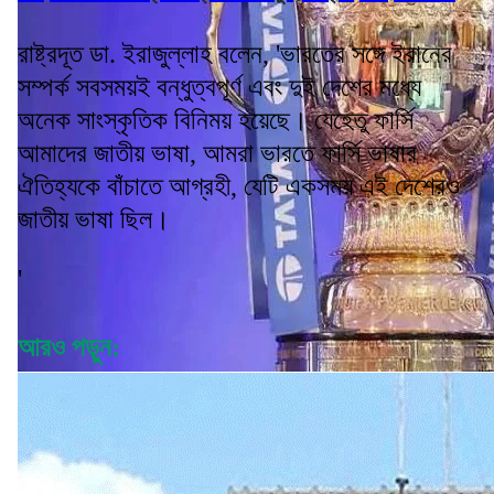
রাষ্ট্রদূত ডা. ইরাজুল্লাহ বলেন, 'ভারতের সঙ্গে ইরানের
সম্পর্ক সবসময়ই বন্ধুত্বপূর্ণ এবং দুই দেশের মধ্যে
অনেক সাংস্কৃতিক বিনিময় হয়েছে। যেহেতু ফার্সি
আমাদের জাতীয় ভাষা, আমরা ভারতে ফার্সি ভাষার
ঐতিহ্যকে বাঁচাতে আগ্রহী, যেটি একসময় এই দেশেরও
জাতীয় ভাষা ছিল।
'
আরও পড়ুন: