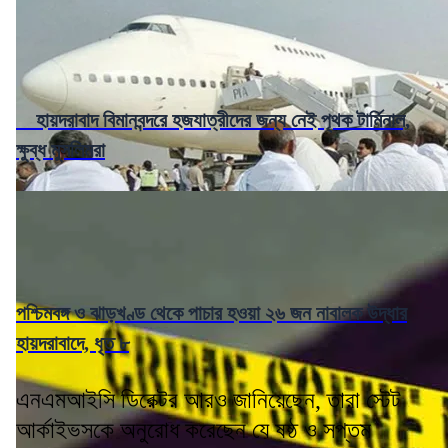
হায়দরাবাদ বিমানবন্দরে হজযাত্রীদের জন্য নেই পৃথক টার্মিনাল,
ক্ষুব্ধ মুসলিমরা
পশ্চিমবঙ্গ ও ঝাড়খণ্ড থেকে পাচার হওয়া ২৬ জন নাবালক উদ্ধার
হায়দরাবাদে, ধৃত ৮
এনএমআইসি ডিরেক্টর আরও জানিয়েছেন, তারা স্টেট
আর্কাইভসকে অনুরোধ করেছেন যে ষষ্ঠ ও সপ্তম