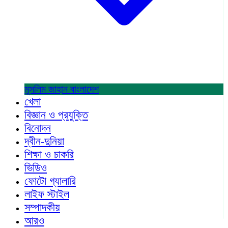
মুসলিম জাহান
বাংলাদেশ
খেলা
বিজ্ঞান ও প্রযুক্তি
বিনোদন
দ্বীন-দুনিয়া
শিক্ষা ও চাকরি
ভিডিও
ফোটো গ্যালারি
লাইফ স্টাইল
সম্পাদকীয়
আরও