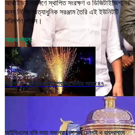
আর্কাইভস প্রাঙ্গণে স্থাপিত সংরক্ষণ ও ডিজিটাইজেশনের
জন্য নির্মিত অত্যাধুনিক সরঞ্জাম তৈরি এই ইউনিটটি
পরিদর্শণ করেন।
আরও পড়ুন:
দীপাবলিতে হায়দ্রাবাদে আতশবাজির ঘটনায় আহত ৪৭
আইপিএলের বাকি ম্যাচ সম্ভবত বেঙ্গালুরু, চেন্নাই ও হায়দরাবাদে