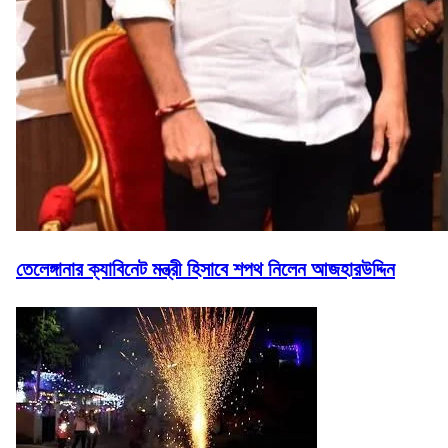
তেলেঙ্গানার ক্যাবিনেট মন্ত্রী হিসাবে শপথ নিলেন আজহারউদ্দিন