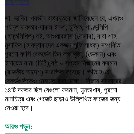
বার্তা পুলিশের
ডা. জারিনা পরভীন রাষ্ট্রদূতকে জানিয়েছেন যে, এখনও
পর্যন্ত দাফতার-দারুল ইনশা, চুক্তি, পাণ্ডুলিপি
(হস্তলিখিত) বই, আওয়ারজাস (লেজার), বাবা শাহ
মুসাফির (হায়দ্রাবাদের একজন সুফি সাধক) সম্পর্কিত
পুরনো ফার্সি রেকর্ডের তিন লক্ষ পৃষ্ঠা, (ডেকান) এবং
ইনায়েত নামা (চিঠি),ষষ্ঠ ও সপ্তম নিজামের ফরমান
(রাজকীয় আদেশ) সংরক্ষিত করেছে। ক্ষতি হওয়া
রেকর্ডগুলিকেও মেরামত করা হচ্ছে। নিজাম সরকারের
১৪টি দফতর ছিল যেগুলো ফরমান, মুনতাখাব, পুরনো
মানচিত্র এবং গেজেট ছাড়াও উল্লিখিত কাজের জন্য
নেওয়া হবে।
আরও পড়ুন: