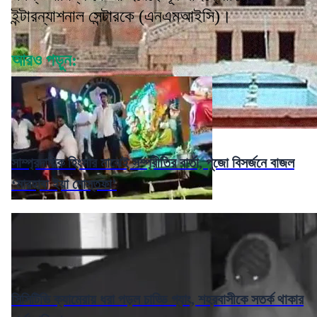
ইন্টারন্যাশনাল সেন্টারকে (এনএমআইসি)।
আরও পড়ুন:
সাম্প্রদায়িক হিংসার মাঝেই সম্প্রীতির বার্তা, পুজো বিসর্জনে বাজল
‘মারহাবা ইয়া মোস্তফা’
সিসিটিভি ক্যামেরায় ধরা পড়ল চাড্ডি গ্যাং, শহরবাসীকে সতর্ক থাকার