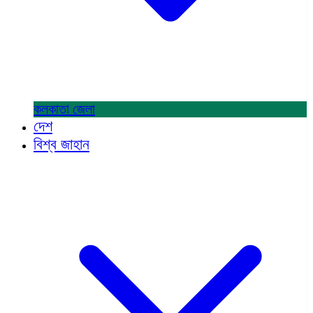
কলকাতা
জেলা
দেশ
বিশ্ব জাহান