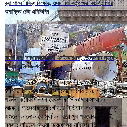
ক্যাম্পাসে নিষিদ্ধ বিক্ষোভ, ওসমানিয়া কর্তৃপক্ষের বিজ্ঞপ্তি ঘিরে
অশান্তির চেষ্টা এবিভিপির
টানেল ধস: উদ্ধারকাজে ব্যর্থ এনডিআরএফ, তেলেঙ্গানার সুড়ঙ্গে
এখনও আটকে ৮ শ্রমিক
রাজ্যের আর্কাইভ ডিরেক্টর ডা. জারিনা পরভীন
জানিয়েছেন, '১৪০৬ খ্রীস্টাব্দের আগের ১৮৮৫ খ্রিস্টাব্দ
পর্যন্ত কয়েকমিলিয়ন রেকর্ড ফার্সি ভাষায় সংরক্ষিত
আছে। হায়দরাবাদের গৌরময় ইতিহাস সংরক্ষণের জন্য
এগুলো ভালোভাবে সুরক্ষিত করা খুব প্রয়োজন। এই
সমস্ত দায়িত্ব দেওয়া হয়েছে নূর মাইক্রোফিল্ম