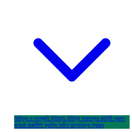
সাহিত্য ও সংস্কৃতি
ইতিহাস ঐতিহ্য
সাফল্যের কাহিনী
ভ্রমণ
রূপচর্চা
রাজনীতি
ক্রাইম
পর্যটন
রান্নাবান্না
স্বাস্থ্য