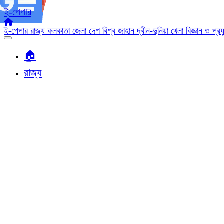
ই-পেপার
ই-পেপার
রাজ্য
কলকাতা
জেলা
দেশ
বিশ্ব জাহান
দ্বীন-দুনিয়া
খেলা
বিজ্ঞান ও প্র
🏠︎
রাজ্য