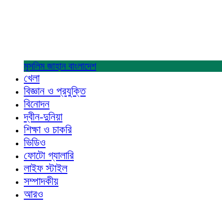
মুসলিম জাহান
বাংলাদেশ
খেলা
বিজ্ঞান ও প্রযুক্তি
বিনোদন
দ্বীন-দুনিয়া
শিক্ষা ও চাকরি
ভিডিও
ফোটো গ্যালারি
লাইফ স্টাইল
সম্পাদকীয়
আরও