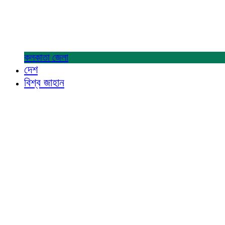
কলকাতা
জেলা
দেশ
বিশ্ব জাহান