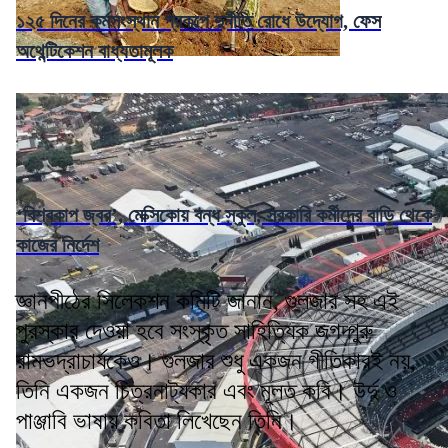
১২৫ দিনের কর্মসংস্থান প্রকল্পে দুর্নীতি রোধে উদ্যোগ, ফেস
অথেন্টিকেশন বাধ্যতামূলক
‘বিশ্বকাপ জ্বর’, মেক্সিকোয় বন্ধ স্কুল, সরকারি কর্মীদের বাড়ি থেকে
কাজের নির্দেশ
জ্ঞানপীঠের সিলেকশন কমিটি জানান, গুলজার সহ এই
পুরস্কার দেওয়া হবে সংস্কৃত সাহিত্যিক জগদ্গুরু
রামভদ্রাচার্যকেও। গুলজার শুধু একজন গীতিকারই নয়,
তিনি একজন চিত্রনাট্যকার এবং মূলত কবি। উর্দু ও
পাঞ্জাবি ভাষায় কবিতা লিখেছেন তিনি।