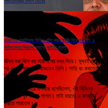
পঞ্চায়েতমন্ত্রী দিলীপ ঘোষের
হরিয়ানায় নাবালিকার ভিডিও ফাঁস করার হুমকি দিয়ে গণধর্ষণ, ৫
অভিযুক্তের বিরুদ্ধে পকসো আইনে মামলা
জীবন শুরু ছিল বহু স্ট্রাগলের মধ্য দিয়ে। মুম্বই আসার
পর একটা গ্যারেজে থাকতেন তিনি। গাড়ি রং করতেন
তিনি।
একটি সাক্ষাৎকারে গুলজার বলেছিলেন, ওঁর বিভিন্ন
ধরনের রং খুব ভালো লাগত। তাই হয়তো এ কাজটা
করতে পারতেন।