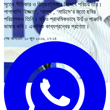
সূত্রে গীতিকার ও চিত্রনাট্যকার হিসেবে পরিচয় তাঁর।
পাশাপাশি ‘ইজ্জত’, ‘মাসুম’, ‘মাচিসে’র মতো ছবির
পরিচালকও তিনি। যদিও প্রাথমিকভাবে উর্দু ও পাঞ্জাবি
ভাষার কবি। একাধিক কাব্যগ্রন্থের প্রণেতা।
শেষ আপডেট: ১০ জুন ২০২৬, ১৭:২৪