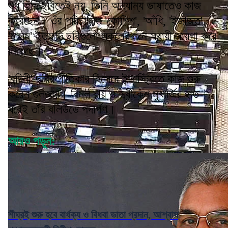
শুধু হিন্দি ছবিতেই নয়, তিনি অন্যান্য ভাষাতেও কাজ
করেছেন। ওঁর পরিচালিত 'কোশিশ', 'আঁধি, 'ইজাজত',
'মাসুম' ইত্যাদি ছবিগুলো সকলের মনে স্থায়ী জায়গা করে
নিয়েছে।
'বন্দিনী' ছবির গীতিকার হিসেবে ইন্ডাস্ট্রিতে কাজ শুরু
করেন গুলজার। বিমল রায় ও হৃষীকেশ মুখার্জির হাত
ধরেই তাঁর বলিউডে পদার্পণ।
আরও পড়ুন:
শীঘ্রই শুরু হবে বার্ধক্য ও বিধবা ভাতা প্রদান, আশ্বাস