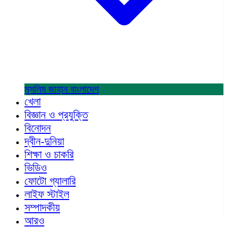
মুসলিম জাহান
বাংলাদেশ
খেলা
বিজ্ঞান ও প্রযুক্তি
বিনোদন
দ্বীন-দুনিয়া
শিক্ষা ও চাকরি
ভিডিও
ফোটো গ্যালারি
লাইফ স্টাইল
সম্পাদকীয়
আরও