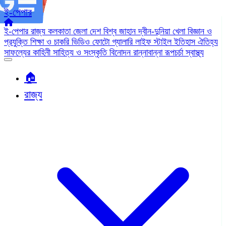
ই-পেপার
ই-পেপার
রাজ্য
কলকাতা
জেলা
দেশ
বিশ্ব জাহান
দ্বীন-দুনিয়া
খেলা
বিজ্ঞান ও
প্রযুক্তি
শিক্ষা ও চাকরি
ভিডিও
ফোটো গ্যালারি
লাইফ স্টাইল
ইতিহাস ঐতিহ্য
সাফল্যের কাহিনী
সাহিত্য ও সংস্কৃতি
বিনোদন
রান্নাবান্না
রূপচর্চা
স্বাস্থ্য
🏠︎
রাজ্য