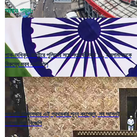
আরও পড়ুন:
পাক-অধিকৃত কাশ্মীরে পুলিশের সঙ্গে সংঘর্ষে নিহত ১১, ইসলামাবাদকে
বিরুদ্ধে সরব নয়াদিল্লি
গুজরাটে রাজ্যসভায় এই প্রথমবার শূন্য কংগ্রেস, সব আসনই
দখলের পথে বিজেপি