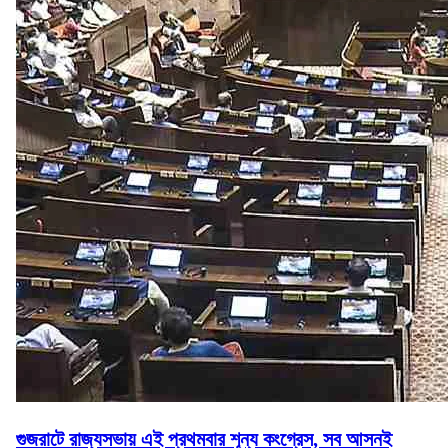
গুজরাটে রাজ্যসভায় এই প্রথমবার শূন্য কংগ্রেস, সব আসনই