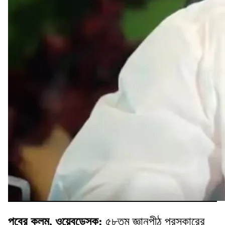
পুবের কলম, ওয়েবডেস্ক:
৫৮তম জ্ঞানপীঠ পুরস্কারের