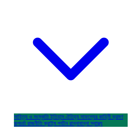
সাহিত্য ও সংস্কৃতি
ইতিহাস ঐতিহ্য
সাফল্যের কাহিনী
ভ্রমণ
রূপচর্চা
রাজনীতি
ক্রাইম
পর্যটন
রান্নাবান্না
স্বাস্থ্য