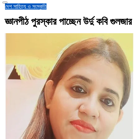
দেশ
সাহিত্য ও সংস্কৃতি
জ্ঞানপীঠ পুরস্কার পাচ্ছেন উর্দু কবি গুলজার