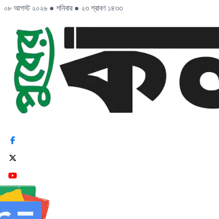
০৮ আগস্ট ২০২৬
●
শনিবার
●
২৩ শ্রাবণ ১৪৩৩