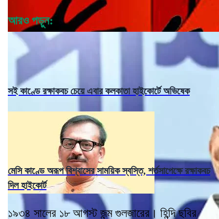
আরও পড়ুন:
সই কাণ্ডে রক্ষাকবচ চেয়ে এবার কলকাতা হাইকোর্টে অভিষেক
মেসি কাণ্ডে অরূপ বিশ্বাসের সাময়িক স্বস্তি, শর্তসাপেক্ষে রক্ষাকবচ
দিল হাইকোর্ট
১৯৩৪ সালের ১৮ আগস্ট জন্ম গুলজারের। হিন্দি ছবির