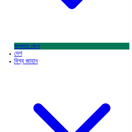
কলকাতা
জেলা
দেশ
বিশ্ব জাহান