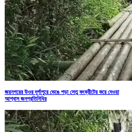
জয়নগরের উওর দূর্গাপুরে ভেঙে পড়া সেতু কংক্রীটের করে দেওয়া
আশ্বাস জনপ্রতিনিধির