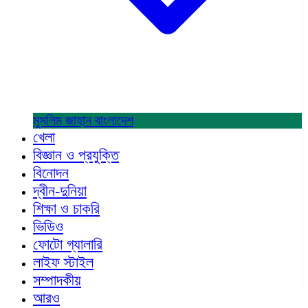
মুসলিম জাহান
বাংলাদেশ
খেলা
বিজ্ঞান ও প্রযুক্তি
বিনোদন
দ্বীন-দুনিয়া
শিক্ষা ও চাকরি
ভিডিও
ফোটো গ্যালারি
লাইফ স্টাইল
সম্পাদকীয়
আরও