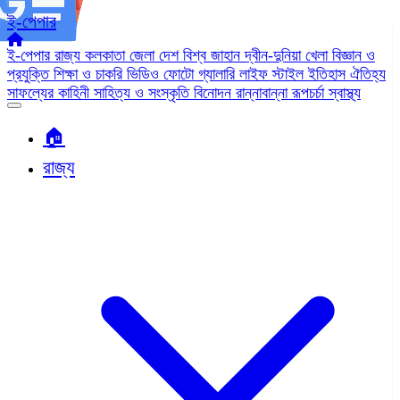
ই-পেপার
ই-পেপার
রাজ্য
কলকাতা
জেলা
দেশ
বিশ্ব জাহান
দ্বীন-দুনিয়া
খেলা
বিজ্ঞান ও
প্রযুক্তি
শিক্ষা ও চাকরি
ভিডিও
ফোটো গ্যালারি
লাইফ স্টাইল
ইতিহাস ঐতিহ্য
সাফল্যের কাহিনী
সাহিত্য ও সংস্কৃতি
বিনোদন
রান্নাবান্না
রূপচর্চা
স্বাস্থ্য
🏠︎
রাজ্য