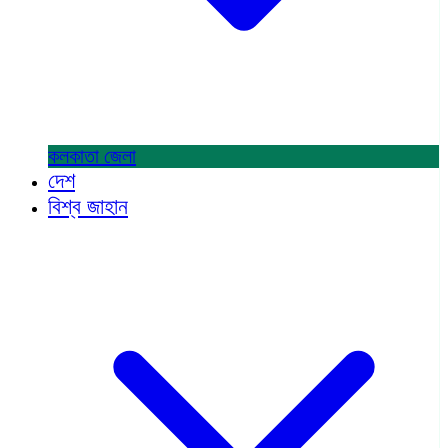
কলকাতা
জেলা
দেশ
বিশ্ব জাহান