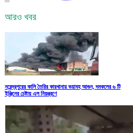
আরও খবর
নরেন্দ্রপুরের কালি তৈরির কারখানায় ভয়াবহ আগুন, দমকলের ৬ টি
ইঞ্জিনের চেষ্টায় এল নিয়ন্ত্রণে