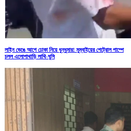
লাইন ভেঙে আগে ঢোকা নিয়ে ধুন্ধুমার! মুম্বাইয়ের পেট্রোল পাম্পে
চলল এলোপাথাড়ি লাথি-ঘুসি