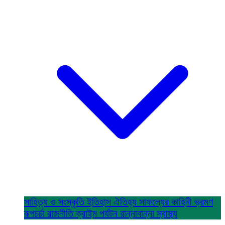
সাহিত্য ও সংস্কৃতি
ইতিহাস ঐতিহ্য
সাফল্যের কাহিনী
ভ্রমণ
রূপচর্চা
রাজনীতি
ক্রাইম
পর্যটন
রান্নাবান্না
স্বাস্থ্য