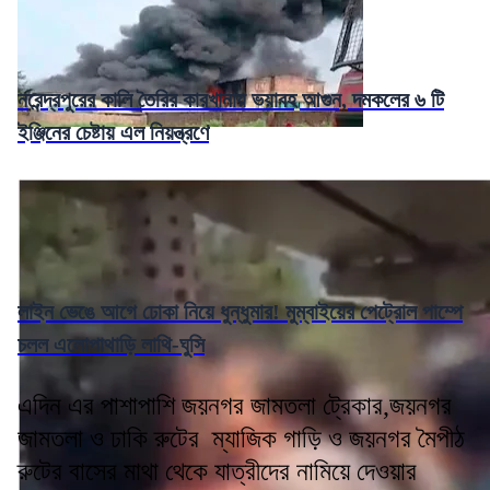
নরেন্দ্রপুরের কালি তৈরির কারখানায় ভয়াবহ আগুন, দমকলের ৬ টি
ইঞ্জিনের চেষ্টায় এল নিয়ন্ত্রণে
লাইন ভেঙে আগে ঢোকা নিয়ে ধুন্ধুমার! মুম্বাইয়ের পেট্রোল পাম্পে
চলল এলোপাথাড়ি লাথি-ঘুসি
এদিন এর পাশাপাশি জয়নগর জামতলা ট্রেকার,জয়নগর
জামতলা ও ঢাকি রুটের ম্যাজিক গাড়ি ও জয়নগর মৈপীঠ
রুটের বাসের মাথা থেকে যাত্রীদের নামিয়ে দেওয়ার