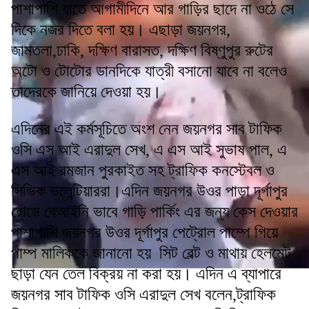
পাশাপাশি যাতে আগামীদিনে আর গাড়ির ছাদে না ওঠে সে
দিকে নজর দিতে বলা হয়। এছাড়া জয়নগর,
জামতলা,ঢাকি, দক্ষিণ বারাসত, দক্ষিণ বিষ্ণুপুর রুটের
অটো ও টোটোর ডানদিকে যাত্রী বসানো যাবে না বলেও
তাদেরকে জানিয়ে দেওয়া হয়।
এদিনের এই কর্মসূচিতে অংশ নেন জয়নগর সাব টাফিক
ওসি এস আই এরাদুল সেখ, এ এস আই সুভাষ পাল, এ
এস আই রমজান পুরকাইত সহ ট্রাফিক কনস্টেবল ও
সিভিক ভলেন্টিয়াররা।এদিন জয়নগর উওর পাড়া দূর্গাপুর
রোডে বেআইনি ভাবে গাড়ি পার্কিং এর জন্য কেস দেওয়ার
পাশাপাশি জয়নগর উওর দূর্গাপুর পেট্রোল পাম্পে গিয়ে
পাম্প মালিককে জানানো হয় সিট বেল্ট ও মাথায় হেলমেট
ছাড়া যেন তেল বিক্রয় না করা হয়। এদিন এ ব্যাপারে
জয়নগর সাব টাফিক ওসি এরাদুল সেখ বলেন,ট্রাফিক