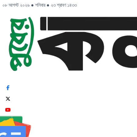
০৮ আগস্ট ২০২৬
●
শনিবার
●
২৩ শ্রাবণ ১৪৩৩