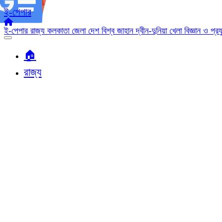
ই-পেপার
ই-পেপার
রাজ্য
কলকাতা
জেলা
দেশ
বিশ্ব জাহান
দ্বীন-দুনিয়া
খেলা
বিজ্ঞান ও প্র
🏠︎
রাজ্য