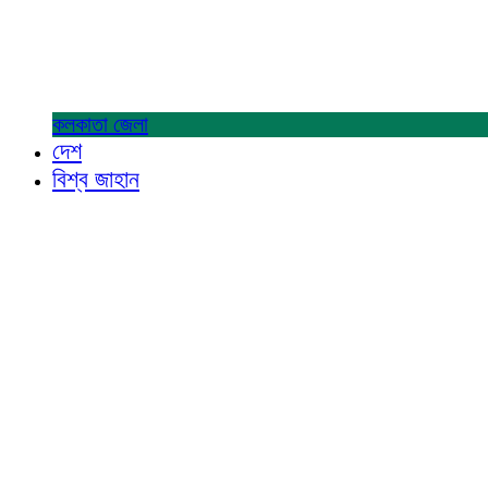
কলকাতা
জেলা
দেশ
বিশ্ব জাহান