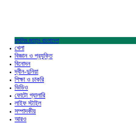
মুসলিম জাহান
বাংলাদেশ
খেলা
বিজ্ঞান ও প্রযুক্তি
বিনোদন
দ্বীন-দুনিয়া
শিক্ষা ও চাকরি
ভিডিও
ফোটো গ্যালারি
লাইফ স্টাইল
সম্পাদকীয়
আরও