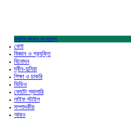
মুসলিম জাহান
বাংলাদেশ
খেলা
বিজ্ঞান ও প্রযুক্তি
বিনোদন
দ্বীন-দুনিয়া
শিক্ষা ও চাকরি
ভিডিও
ফোটো গ্যালারি
লাইফ স্টাইল
সম্পাদকীয়
আরও