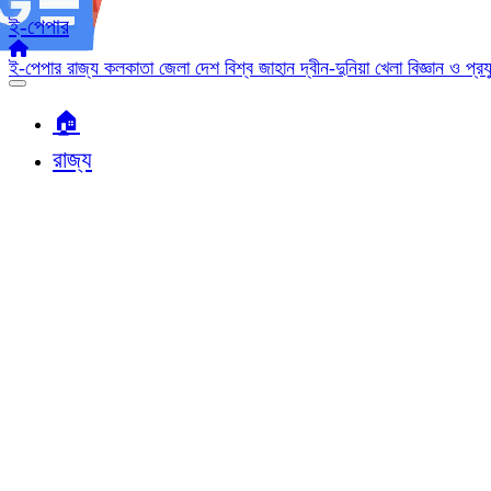
ই-পেপার
ই-পেপার
রাজ্য
কলকাতা
জেলা
দেশ
বিশ্ব জাহান
দ্বীন-দুনিয়া
খেলা
বিজ্ঞান ও প্র
🏠︎
রাজ্য