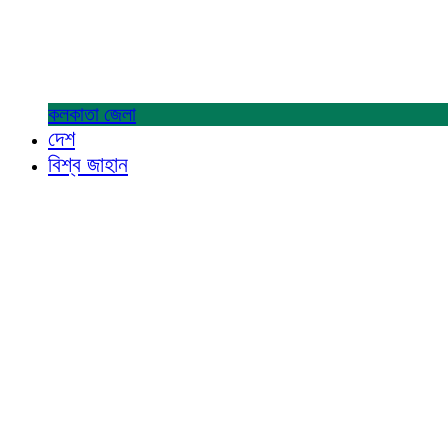
কলকাতা
জেলা
দেশ
বিশ্ব জাহান