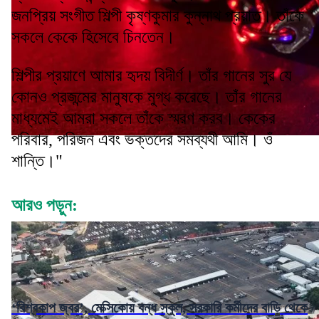
জনপ্রিয় সংগীত শিল্পী কৃষ্ণকুমার কুন্নাথ প্রয়াত। তাঁকে
সকলে কেকে হিসেবে চিনতেন।
শিল্পীর প্রয়াণে আমার হৃদয় বিদীর্ণ। তাঁর গানের সুর যে
কোনও প্রজন্মের মানুষকে মুগ্ধ করেছে। তাঁর গানের
মাধ্যমেই আমরা সকলে তাঁকে স্মরণ করব। কেকের
পরিবার, পরিজন এবং ভক্তদের সমব্যথী আমি। ওঁ
শান্তি।"
আরও পড়ুন:
‘বিশ্বকাপ জ্বর’, মেক্সিকোয় বন্ধ স্কুল, সরকারি কর্মীদের বাড়ি থেকে