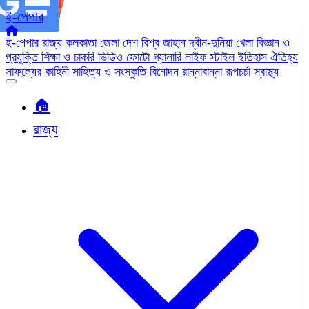
ই-পেপার
ই-পেপার
রাজ্য
কলকাতা
জেলা
দেশ
বিশ্ব জাহান
দ্বীন-দুনিয়া
খেলা
বিজ্ঞান ও
প্রযুক্তি
শিক্ষা ও চাকরি
ভিডিও
ফোটো গ্যালারি
লাইফ স্টাইল
ইতিহাস ঐতিহ্য
সাফল্যের কাহিনী
সাহিত্য ও সংস্কৃতি
বিনোদন
রান্নাবান্না
রূপচর্চা
স্বাস্থ্য
🏠︎
রাজ্য