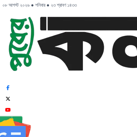
০৮ আগস্ট ২০২৬
●
শনিবার
●
২৩ শ্রাবণ ১৪৩৩