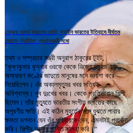
নেহরুর রেকর্ড ভাঙলেন মোদি, স্বাধীন ভারতের ইতিহাসে দীর্ঘতম
মেয়াদে ‘নির্বাচিত’ প্রধানমন্ত্রী নমো
তথ্য ও সম্প্রচার মন্ত্রী অনুরাগ ঠাকুরের টুইট,
"কৃষ্ণকুমার কুন্নাথ ওরফে কেকে নিজের দক্ষতা এবং
অসাধারণ কণ্ঠের জাদুতে মানুষের মনে জায়গা করে
নিয়েছিলেন। ওঁর অকালমৃত্যুর খবর সত্যিই
অবিশ্বাস্য। খুব দুঃখের খবর। কেকে প্রতিভাবান শিল্পী
ছিলেন। তাঁর মৃত্যুতে ভারতীয় সংগীত জগতের কাছে
অপূরণীয় ক্ষতি। এই কঠিন মুহূর্তের সঙ্গে যুঝতে পারার
ক্ষমতা ভগবান যেন ওঁর পরিবারকে দেন, এমনটাই প্রার্থনা
করি। শিল্পীর আত্মার শান্তি কামনা করি।"