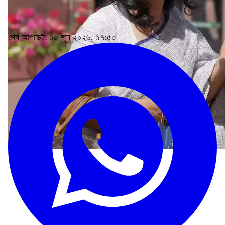
শেষ আপডেট: ১০ জুন ২০২৬, ১৭:৫০