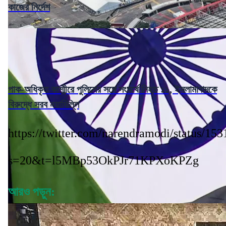
কাজের নির্দেশ
পাক-অধিকৃত কাশ্মীরে পুলিশের সঙ্গে সংঘর্ষে নিহত ১১, ইসলামাবাদকে
বিরুদ্ধে সরব নয়াদিল্লি
https://twitter.com/narendramodi/status/1
s=20&t=l5MBp53OkPJr71KPXoKPZg
আরও পড়ুন: