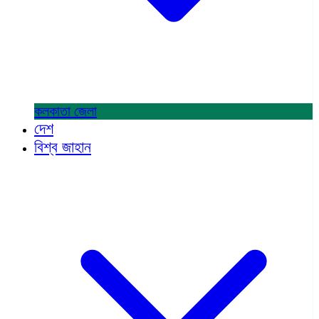
কলকাতা
জেলা
দেশ
বিশ্ব জাহান