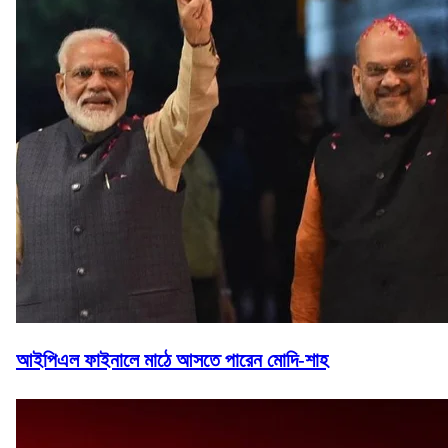
আইপিএল ফাইনালে মাঠে আসতে পারেন মোদি-শাহ