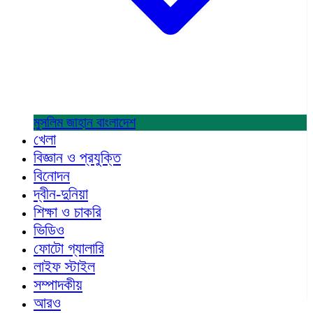
মুসলিম জাহান
বাংলাদেশ
খেলা
বিজ্ঞান ও প্রযুক্তি
বিনোদন
দ্বীন-দুনিয়া
শিক্ষা ও চাকরি
ভিডিও
ফোটো গ্যালারি
লাইফ স্টাইল
সম্পাদকীয়
আরও