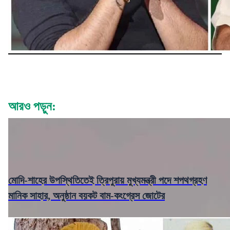
আরও পড়ুন:
মোদি-শাহের উপস্থিতিতেই ত্রিপুরায় মুখ্যমন্ত্রী পদে শপথগ্রহণ
মানিক সাহার, অনুষ্ঠান বয়কট বাম-কংগ্রেস জোটের