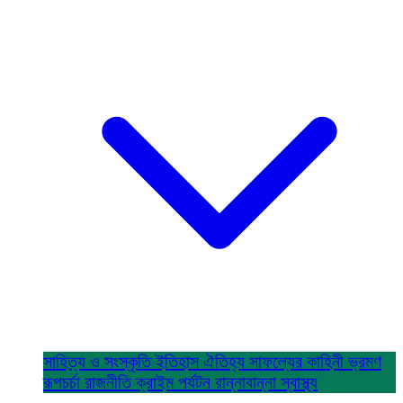
সাহিত্য ও সংস্কৃতি
ইতিহাস ঐতিহ্য
সাফল্যের কাহিনী
ভ্রমণ
রূপচর্চা
রাজনীতি
ক্রাইম
পর্যটন
রান্নাবান্না
স্বাস্থ্য