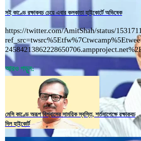
সই কাণ্ডে রক্ষাকবচ চেয়ে এবার কলকাতা হাইকোর্টে অভিষেক
https://twitter.com/AmitShah/status/15317
ref_src=twsrc%5Etfw%7Ctwcamp%5Etwe
24584213862228650706.ampproject.net%2
আরও পড়ুন:
মেসি কাণ্ডে অরূপ বিশ্বাসের সাময়িক স্বস্তি, শর্তসাপেক্ষে রক্ষাকবচ
দিল হাইকোর্ট