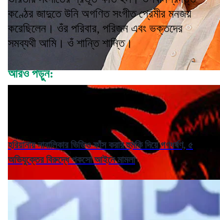
কণ্ঠের জাদুতে উনি অগণিত সংগীত প্রেমীর মনজয়
করেছিলেন। ওঁর পরিবার, পরিজন এবং ভক্তদের
সমব্যথী আমি। ওঁ শান্তি শান্তি।
আরও পড়ুন:
হরিয়ানায় নাবালিকার ভিডিও ফাঁস করার হুমকি দিয়ে গণধর্ষণ, ৫
অভিযুক্তের বিরুদ্ধে পকসো আইনে মামলা