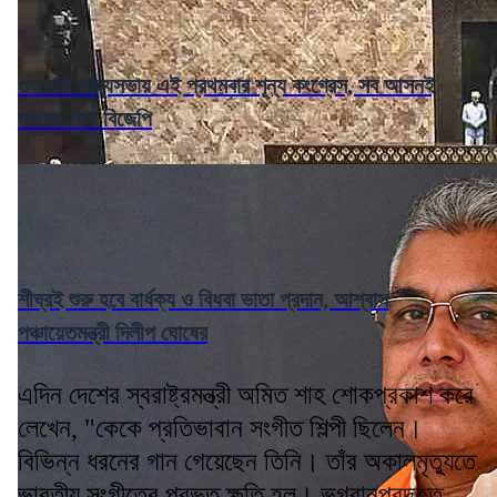
গুজরাটে রাজ্যসভায় এই প্রথমবার শূন্য কংগ্রেস, সব আসনই
দখলের পথে বিজেপি
শীঘ্রই শুরু হবে বার্ধক্য ও বিধবা ভাতা প্রদান, আশ্বাস
পঞ্চায়েতমন্ত্রী দিলীপ ঘোষের
এদিন দেশের স্বরাষ্ট্রমন্ত্রী অমিত শাহ শোকপ্রকাশ করে
লেখেন, "কেকে প্রতিভাবান সংগীত শিল্পী ছিলেন।
বিভিন্ন ধরনের গান গেয়েছেন তিনি। তাঁর অকালমৃত্যুতে
ভারতীয় সংগীতের প্রভূত ক্ষতি হল। ভগবানপ্রদত্ত