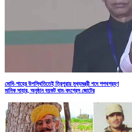
মোদি-শাহের উপস্থিতিতেই ত্রিপুরায় মুখ্যমন্ত্রী পদে শপথগ্রহণ
মানিক সাহার, অনুষ্ঠান বয়কট বাম-কংগ্রেস জোটের