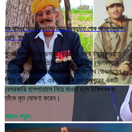
মরু যুদ্ধের নায়ক ভৈরন সিং রাঠোরের মৃত্যুতে শোক প্রকাশ করলেন
মোদি- শাহ
পুবের কলম ওয়েবডেস্কঃ মাত্র ৫৪ বছর বয়সে প্রয়াত
হলেন বিশিষ্ট সঙ্গীতশিল্পী কৃষ্ণকুমার কুন্মাথ।কলকাতায়
নজরুল মঞ্চে অনুষ্ঠান করতে গিয়েই অসুস্থ বোধ করেন।
ফিরে যান হোটেলে, এরপর তাঁকে একবালপুরের একটি
বেসরকারি হাসপাতালে নিয়ে যাওয়া হলে চিকিৎসকরা
তাঁকে মৃত ঘোষণা করেন।
আরও পড়ুন: