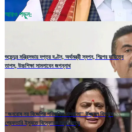
আরও পড়ুন:
শুভেন্দুর মন্ত্রিসভায় দপ্তর বণ্টন, অর্থমন্ত্রী স্বপন, শিল্পের দায়িত্বে
তাপস, উচ্চশিক্ষা সামলাবেন জগন্নাথ
"জনরোষ নয় বিজেপির পরিকল্পিত বাদরামো" উজ্জ্বল বিশ্বাস
গ্রেফতারি ইস্যুতে বিস্ফোরক মহুয়া মৈত্র