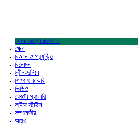
মুসলিম জাহান
বাংলাদেশ
খেলা
বিজ্ঞান ও প্রযুক্তি
বিনোদন
দ্বীন-দুনিয়া
শিক্ষা ও চাকরি
ভিডিও
ফোটো গ্যালারি
লাইফ স্টাইল
সম্পাদকীয়
আরও