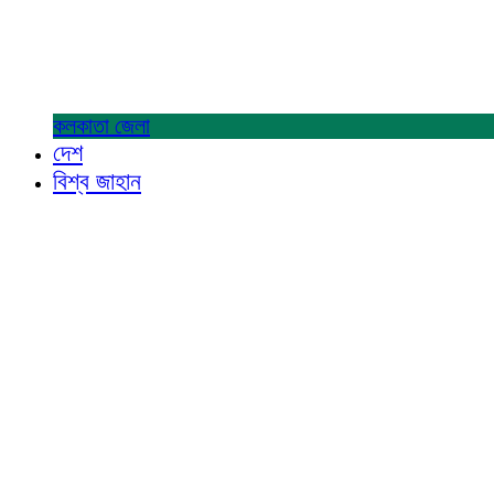
কলকাতা
জেলা
দেশ
বিশ্ব জাহান