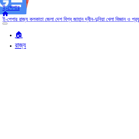
ই-পেপার
ই-পেপার
রাজ্য
কলকাতা
জেলা
দেশ
বিশ্ব জাহান
দ্বীন-দুনিয়া
খেলা
বিজ্ঞান ও প্র
🏠︎
রাজ্য