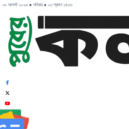
০৮ আগস্ট ২০২৬
●
শনিবার
●
২৩ শ্রাবণ ১৪৩৩