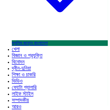
মুসলিম জাহান
বাংলাদেশ
খেলা
বিজ্ঞান ও প্রযুক্তি
বিনোদন
দ্বীন-দুনিয়া
শিক্ষা ও চাকরি
ভিডিও
ফোটো গ্যালারি
লাইফ স্টাইল
সম্পাদকীয়
আরও