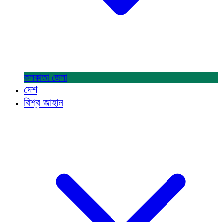
কলকাতা
জেলা
দেশ
বিশ্ব জাহান