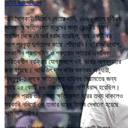
আইনি জটে অভিষেক
অভিযোগকারী বিজেপি নেতার দাবি, ২০২০ সালে ঘূর্ণিঝড়
আমফানে ক্ষতিগ্রস্ত মানুষের জন্য কেন্দ্রীয় ত্রাণ
তহবিল থেকে যে অর্থ বরাদ্দ হয়েছিল, তার একটি বড়
অংশ প্রকৃত দুর্গতদের কাছে পৌঁছায়নি। তাঁর অভিযোগ,
তৎকালীন প্রশাসনিক ও পঞ্চায়েত স্তরের একাধিক
দায়িত্বশীল ব্যক্তির যোগসাজশে ওই অর্থের অপব্যবহার
করা হয়েছে। অভিজিৎ দাস ববির বক্তব্য অনুযায়ী,
বিষ্ণুপুর-১ ব্লকে ক্ষতিগ্রস্ত বাড়িঘর মেরামতের জন্য
প্রায় ২৫ কোটি ৮০ লক্ষ টাকারও বেশি বরাদ্দ হয়েছিল।
সেখানে প্রায় ৩১ হাজার ক্ষতিগ্রস্ত ঘরের তথ্য থাকলেও
সরকারি নথিতে ৩৪ হাজার ঘরের হিসাব দেখানো হয়েছে
বলে অভিযোগ।