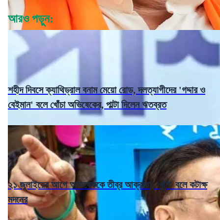
আরও পড়ুন:
শহীদ দিবসে ক্যাথিড্রাল বনাম মেয়ো রোড, দলত্যাগীদের 'গদ্দার ও
বেইমান' বলে খোঁচা অভিষেকের, পাল্টা দিলেন ঋতব্রত
২১ জুলাইয়ের আগে অভিষেককে তীব্র আক্রমণ, 'খুনি' বলে কটাক্ষ
মদনের