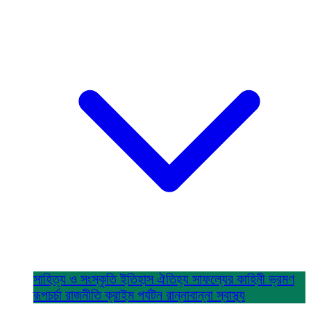
সাহিত্য ও সংস্কৃতি
ইতিহাস ঐতিহ্য
সাফল্যের কাহিনী
ভ্রমণ
রূপচর্চা
রাজনীতি
ক্রাইম
পর্যটন
রান্নাবান্না
স্বাস্থ্য