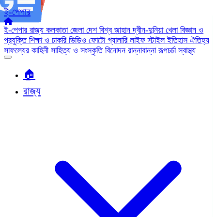
ই-পেপার
ই-পেপার
রাজ্য
কলকাতা
জেলা
দেশ
বিশ্ব জাহান
দ্বীন-দুনিয়া
খেলা
বিজ্ঞান ও
প্রযুক্তি
শিক্ষা ও চাকরি
ভিডিও
ফোটো গ্যালারি
লাইফ স্টাইল
ইতিহাস ঐতিহ্য
সাফল্যের কাহিনী
সাহিত্য ও সংস্কৃতি
বিনোদন
রান্নাবান্না
রূপচর্চা
স্বাস্থ্য
🏠︎
রাজ্য