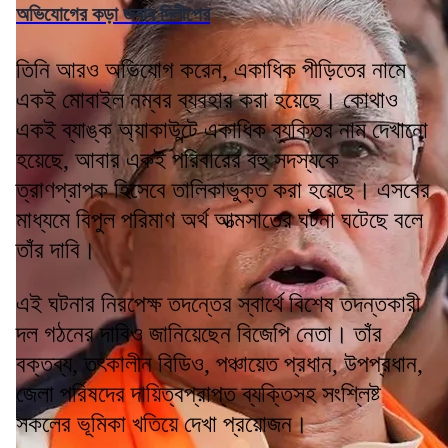
অভিযোগের কড়া জবাব দিলীপের
তিনি আরও অভিযোগ করেন, একাধিক পীড়িতের নামে
একই মোবাইল নম্বর ব্যবহার করা হয়েছে। কোথাও
একই ব্যাঙ্ক অ্যাকাউন্টে একাধিক ব্যক্তির নাম দেখানো
হয়েছে, আবার একই পরিবারের বহু সদস্যকে
ত্রাণপ্রাপক হিসেবে তালিকাভুক্ত করা হয়েছে। এসবের
মাধ্যমে বিপুল পরিমাণ অর্থ আত্মসাতের ঘটনা ঘটেছে বলে
তাঁর দাবি।
এই ঘটনার নিরপেক্ষ তদন্তের স্বার্থে বিশেষ তদন্তকারী
দল গঠনের দাবিও জানিয়েছেন বিজেপি নেতা। তাঁর
বক্তব্য, তৎকালীন বিডিও, পঞ্চায়েত প্রধান, উপপ্রধান,
জেলা পরিষদের দায়িত্বপ্রাপ্ত ব্যক্তিসহ সংশ্লিষ্ট
সকলের ভূমিকা খতিয়ে দেখা প্রয়োজন।