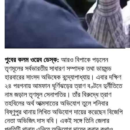
পুবের কলম ওয়েব ডেস্ক:
আরও বিপাকে পড়লেন
তৃণমূলের সর্বভারতীয় সাধারণ সম্পাদক তথা ডায়মন্ড
হারবারের সাংসদ অভিষেক বন্দ্যোপাধ্যায়। এবার দক্ষিণ
২৪ পরগনায় আমফান ঘূর্ণিঝড়ের ত্রাণ বণ্টনে দুর্নীতিতে
নাম জড়াল তৃণমূল সেনাপতির। তাঁর বিরুদ্ধে ত্রাণ
তহবিলের অর্থ আত্মসাতের অভিযোগ তুলে শনিবার
বিষ্ণুপুর থানায় লিখিত অভিযোগ দায়ের করেছেন বিজেপি
নেতা অভিজিৎ দাস ববি। একই সঙ্গে তিনি জেলার
প্রতিটি থানায় এনিয়ে অভিযোগ দায়ের করার কথাও