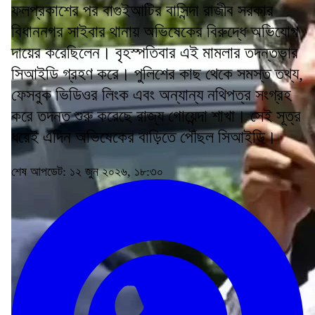
ফলপ্রকাশের পর বাগুইআটির বাসিন্দা রাজীব সরকার
বিধাননগর সাইবার থানায় অভিষেকের বিরুদ্ধে অভিযোগ
দায়ের করেছিলেন। বৃহস্পতিবার এই মামলার তদন্তভার
সিআইডি গ্রহণ করে। পুলিশের কাছ থেকে সমস্ত তথ্য,
ফেসবুক ভিডিওর লিংক এবং অন্যান্য নথিপত্র সংগ্রহ
করে তদন্ত শুরু করেছে রাজ্য গোয়েন্দা শাখা। সেই সূত্র
ধরেই এদিন অভিষেকের বাড়িতে পৌঁছল সিআইডি।
শেষ আপডেট: ১২ জুন ২০২৬, ১৮:৩০