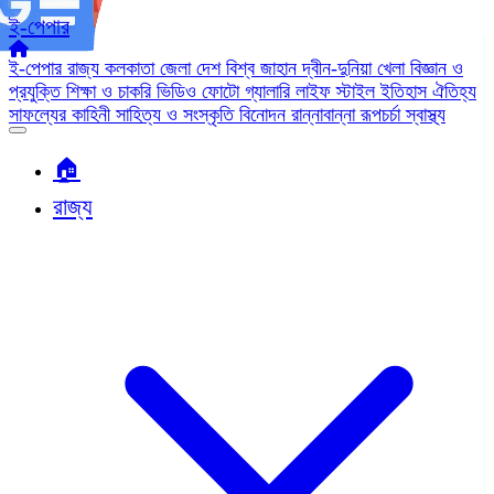
ই-পেপার
ই-পেপার
রাজ্য
কলকাতা
জেলা
দেশ
বিশ্ব জাহান
দ্বীন-দুনিয়া
খেলা
বিজ্ঞান ও
প্রযুক্তি
শিক্ষা ও চাকরি
ভিডিও
ফোটো গ্যালারি
লাইফ স্টাইল
ইতিহাস ঐতিহ্য
সাফল্যের কাহিনী
সাহিত্য ও সংস্কৃতি
বিনোদন
রান্নাবান্না
রূপচর্চা
স্বাস্থ্য
🏠︎
রাজ্য