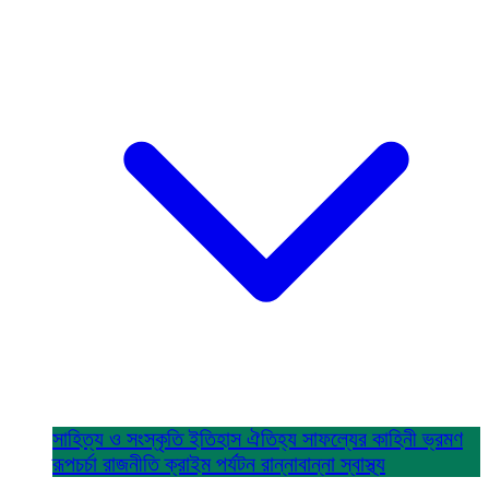
সাহিত্য ও সংস্কৃতি
ইতিহাস ঐতিহ্য
সাফল্যের কাহিনী
ভ্রমণ
রূপচর্চা
রাজনীতি
ক্রাইম
পর্যটন
রান্নাবান্না
স্বাস্থ্য