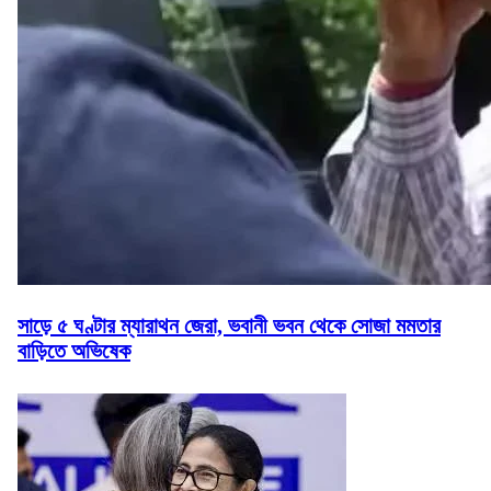
সাড়ে ৫ ঘণ্টার ম্যারাথন জেরা, ভবানী ভবন থেকে সোজা মমতার
বাড়িতে অভিষেক