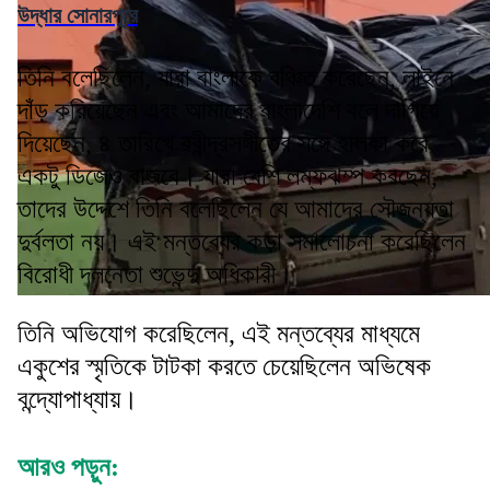
উদ্ধার সোনারপুরে
তিনি বলেছিলেন, যারা বাংলাকে বঞ্চিত করেছেন, লাইনে
দাঁড় করিয়েছেন এবং আমাদের বাংলাদেশি বলে দাগিয়ে
দিয়েছেন, ৪ তারিখে রবীন্দ্রসঙ্গীতের সঙ্গে হালকা করে
একটু ডিজেও বাজবে। যারা বেশি লম্ফঝম্প করছেন,
তাদের উদ্দেশে তিনি বলেছিলেন যে আমাদের সৌজন্যতা
দুর্বলতা নয়। এই মন্তব্যের কড়া সমালোচনা করেছিলেন
বিরোধী দলনেতা শুভেন্দু অধিকারী।
তিনি অভিযোগ করেছিলেন, এই মন্তব্যের মাধ্যমে
একুশের স্মৃতিকে টাটকা করতে চেয়েছিলেন অভিষেক
বন্দ্যোপাধ্যায়।
আরও পড়ুন: