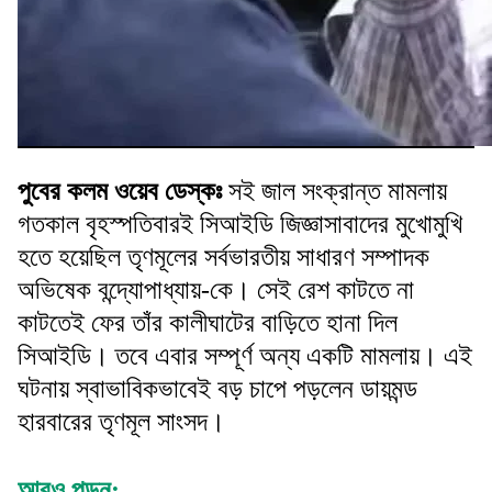
পুবের কলম ওয়েব ডেস্কঃ
সই জাল সংক্রান্ত মামলায়
গতকাল বৃহস্পতিবারই সিআইডি জিজ্ঞাসাবাদের মুখোমুখি
হতে হয়েছিল তৃণমূলের সর্বভারতীয় সাধারণ সম্পাদক
অভিষেক বন্দ্যোপাধ্যায়-কে। সেই রেশ কাটতে না
কাটতেই ফের তাঁর কালীঘাটের বাড়িতে হানা দিল
সিআইডি। তবে এবার সম্পূর্ণ অন্য একটি মামলায়। এই
ঘটনায় স্বাভাবিকভাবেই বড় চাপে পড়লেন ডায়মন্ড
হারবারের তৃণমূল সাংসদ।
আরও পড়ুন: