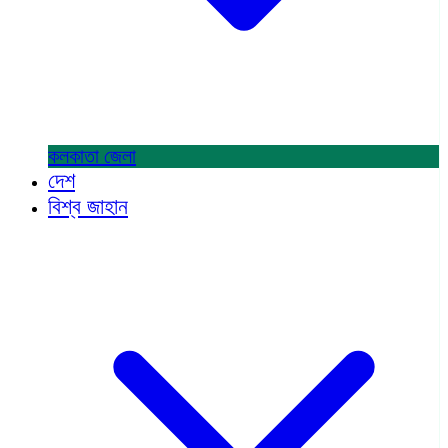
কলকাতা
জেলা
দেশ
বিশ্ব জাহান