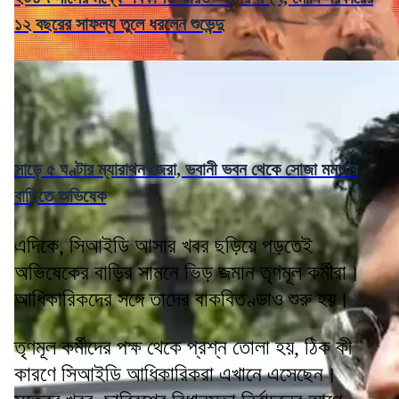
১২ বছরের সাফল্য তুলে ধরলেন শুভেন্দু
সাড়ে ৫ ঘণ্টার ম্যারাথন জেরা, ভবানী ভবন থেকে সোজা মমতার
বাড়িতে অভিষেক
এদিকে, সিআইডি আসার খবর ছড়িয়ে পড়তেই
অভিষেকের বাড়ির সামনে ভিড় জমান তৃণমূল কর্মীরা।
আধিকারিকদের সঙ্গে তাদের বাকবিতণ্ডাও শুরু হয়।
তৃণমূল কর্মীদের পক্ষ থেকে প্রশ্ন তোলা হয়, ঠিক কী
কারণে সিআইডি আধিকারিকরা এখানে এসেছেন।