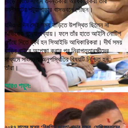
সাড়ে চারটে নাগাদ তদন্তকারী আধিকারিকরা তাঁর
কালীঘাটের পটুয়াপাড়ার বাসভবনে পৌঁছন।
যদিও এদিন সেই সময় বাড়িতে উপস্থিত ছিলেন না
অভিষেক বন্দ্যোপাধ্যায়। ফলে তাঁর হাতে আইনি নোটিশ
পৌঁছে দিতে ব্যর্থ হন সিআইডি আধিকারিকরা। দীর্ঘ সময়
বাড়ির বাইরে অপেক্ষা করার পর নিরাপত্তারক্ষীদের
মাধ্যমে সাংসদের অনুপস্থিতির বিষয়টি নিশ্চিত হন
তাঁরা।
আরও পড়ুন:
২০৪৭ সালের মধ্যে ‘বিকশিত ভারত’ গড়ার লক্ষ্য, মোদি সরকারের