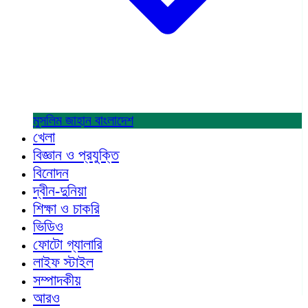
মুসলিম জাহান
বাংলাদেশ
খেলা
বিজ্ঞান ও প্রযুক্তি
বিনোদন
দ্বীন-দুনিয়া
শিক্ষা ও চাকরি
ভিডিও
ফোটো গ্যালারি
লাইফ স্টাইল
সম্পাদকীয়
আরও