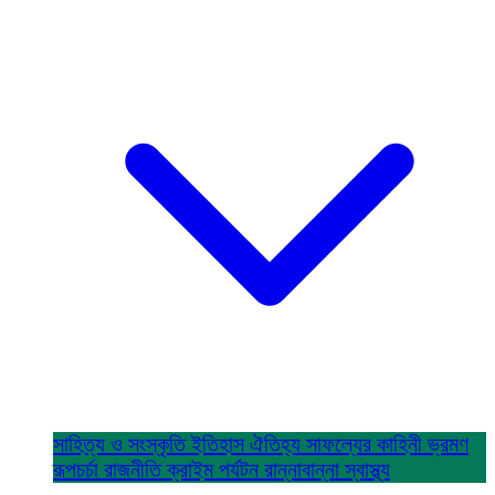
সাহিত্য ও সংস্কৃতি
ইতিহাস ঐতিহ্য
সাফল্যের কাহিনী
ভ্রমণ
রূপচর্চা
রাজনীতি
ক্রাইম
পর্যটন
রান্নাবান্না
স্বাস্থ্য