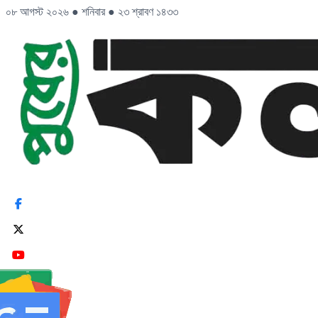
০৮ আগস্ট ২০২৬
●
শনিবার
●
২৩ শ্রাবণ ১৪৩৩