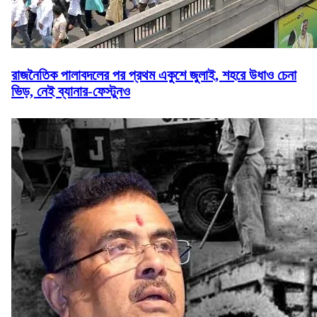
রাজনৈতিক পালাবদলের পর প্রথম একুশে জুলাই, শহরে উধাও চেনা
ভিড়, নেই ব্যানার-ফেস্টুনও