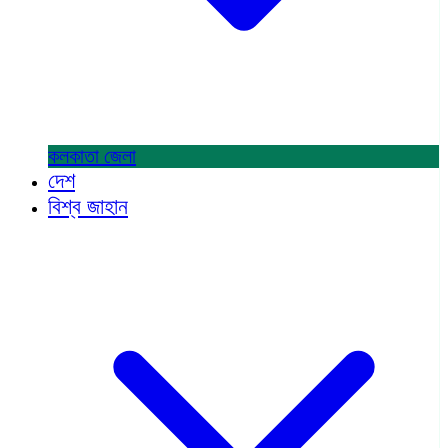
কলকাতা
জেলা
দেশ
বিশ্ব জাহান