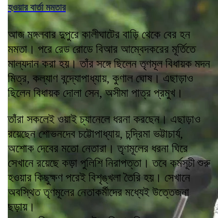
হওয়ার বার্তা মমতার
আজ মঙ্গলবার দুপুরে কালীঘাটের বাড়ি থেকে বের হন
মমতা। পরে রেড রোডে বিআর আম্বেদকরের মূর্তিতে
মাল্যদান করা হয়। তাঁর সঙ্গে ছিলেন তৃণমূল বিধায়ক মদন
মিত্র, কল্যাণ বন্দ্যোপাধ্যায়, কুণাল ঘোষ। এছাড়াও
ছিলেন বিধায়ক দোলা সেন, অসীমা পাত্র প্রমুখ।
তাঁরা সকলেই ওয়াই চ্যানেলে ধরনা করছেন। এছাড়াও
রয়েছেন শোভনদেব চট্টোপাধ্যায়, চন্দ্রিমা ভট্টাচার্য,
অশোক দেবের মতো নেতারা। তৃণমূলের ধরনা ঘিরে
সেখানে রয়েছে কড়া পুলিশি নিরাপত্তা। তবে কর্মসূচী শুরু
হওয়ার কিছুক্ষণ পরেই বিশৃঙ্খলা তৈরি হয়। সেখানে
অবস্থিত তৃণমূলের নেতাকর্মীদের মধ্যেই উত্তেজনা
ছড়ায়।