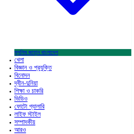
মুসলিম জাহান
বাংলাদেশ
খেলা
বিজ্ঞান ও প্রযুক্তি
বিনোদন
দ্বীন-দুনিয়া
শিক্ষা ও চাকরি
ভিডিও
ফোটো গ্যালারি
লাইফ স্টাইল
সম্পাদকীয়
আরও