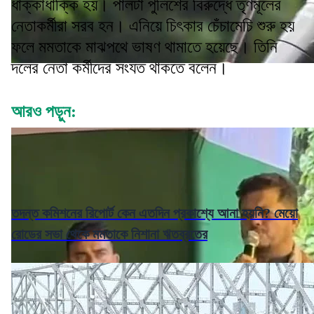
ধাক্কাধাক্কি হয়। পালটা পুলিশের বিরুদ্ধে তৃণমূলের
নেতাকর্মীরা সরব হন। এনিয়ে চিৎকার চেঁচামেচি শুরু হয়
ফলে মমতাকে মাঝপথে ভাষণ থামাতে হয়েছে। তিনি
দলের নেতা কর্মীদের সংযত থাকতে বলেন।
আরও পড়ুন:
তদন্ত কমিশনের রিপোর্ট কেন এতদিন প্রকাশ্যে আনা হয়নি? মেয়ো
রোডের সভা থেকে মমতাকে নিশানা ঋতব্রতের