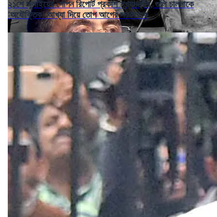
২১শে জুলাইয়ের গোপন রিপোর্ট প্রকাশ মুখ্যমন্ত্রীর, গুলি চালনাকে
'অযৌক্তিক' আখ্যা দিয়ে তোপ আগের সরকারকে