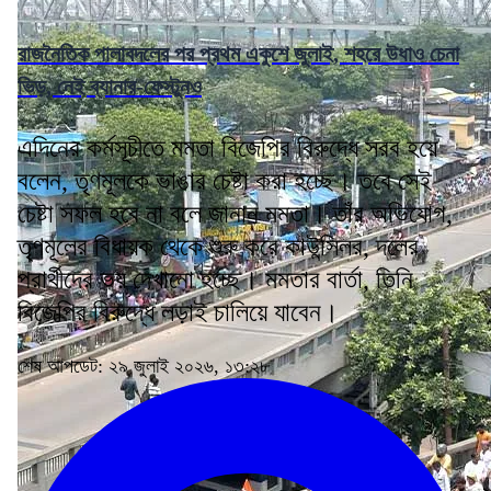
রাজনৈতিক পালাবদলের পর প্রথম একুশে জুলাই, শহরে উধাও চেনা
ভিড়, নেই ব্যানার-ফেস্টুনও
এদিনের কর্মসূচীতে মমতা বিজেপির বিরুদ্ধে সরব হয়ে
বলেন, তৃণমূলকে ভাঙার চেষ্টা করা হচ্ছে। তবে সেই
চেষ্টা সফল হবে না বলে জানান মমতা। তাঁর অভিযোগ,
তৃণমূলের বিধায়ক থেকে শুরু করে কাউন্সিলর, দলের
প্রার্থীদের ভয় দেখানো হচ্ছে। মমতার বার্তা, তিনি
বিজেপির বিরুদ্ধে লড়াই চালিয়ে যাবেন।
শেষ আপডেট: ২৯ জুলাই ২০২৬, ১৩:২৮