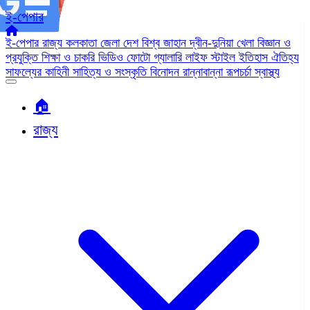
ই-পেপার
ই-পেপার
রাজ্য
কলকাতা
জেলা
দেশ
বিশ্ব জাহান
দ্বীন-দুনিয়া
খেলা
বিজ্ঞান ও
প্রযুক্তি
শিক্ষা ও চাকরি
ভিডিও
ফোটো গ্যালারি
লাইফ স্টাইল
ইতিহাস ঐতিহ্য
সাফল্যের কাহিনী
সাহিত্য ও সংস্কৃতি
বিনোদন
রান্নাবান্না
রূপচর্চা
স্বাস্থ্য
🏠︎
রাজ্য