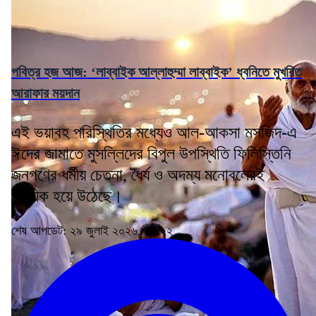
পবিত্র হজ আজ: ‘লাব্বাইক আল্লাহুম্মা লাব্বাইক’ ধ্বনিতে মুখরিত
আরাফার ময়দান
এই ভয়াবহ পরিস্থিতির মধ্যেও আল-আকসা মসজিদ-এ
ঈদের জামাতে মুসল্লিদের বিপুল উপস্থিতি ফিলিস্তিনি
জনগণের ধর্মীয় চেতনা, ধৈর্য ও অদম্য মনোবলেরই
প্রতীক হয়ে উঠেছে।
শেষ আপডেট: ২৯ জুলাই ২০২৬, ১০:২২