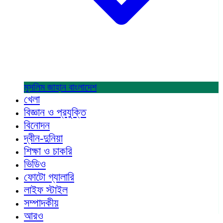
মুসলিম জাহান
বাংলাদেশ
খেলা
বিজ্ঞান ও প্রযুক্তি
বিনোদন
দ্বীন-দুনিয়া
শিক্ষা ও চাকরি
ভিডিও
ফোটো গ্যালারি
লাইফ স্টাইল
সম্পাদকীয়
আরও