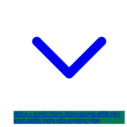
সাহিত্য ও সংস্কৃতি
ইতিহাস ঐতিহ্য
সাফল্যের কাহিনী
ভ্রমণ
রূপচর্চা
রাজনীতি
ক্রাইম
পর্যটন
রান্নাবান্না
স্বাস্থ্য