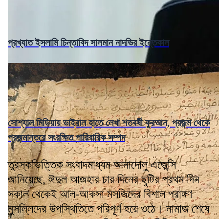
প্রখ্যাত ইসলামি চিন্তাবিদ সালমান নাদভির ইন্তেকাল
সোশ্যাল মিডিয়ায় ভাইরাল হাতে লেখা শতবর্ষী কুরআন, প্রজন্ম থেকে
প্রজন্মান্তরে সংরক্ষিত পারিবারিক সম্পদ
তুরস্কভিত্তিক সংবাদমাধ্যম আনাদোলু এজেন্সি
জানিয়েছে, ঈদুল আজহার চার দিনের ছুটির প্রথম দিন
সকাল থেকেই আল-আকসা মসজিদের বিশাল প্রাঙ্গণ
মুসল্লিদের উপস্থিতিতে পরিপূর্ণ হয়ে ওঠে। নামাজ শেষে