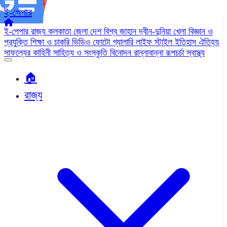
ই-পেপার
ই-পেপার
রাজ্য
কলকাতা
জেলা
দেশ
বিশ্ব জাহান
দ্বীন-দুনিয়া
খেলা
বিজ্ঞান ও
প্রযুক্তি
শিক্ষা ও চাকরি
ভিডিও
ফোটো গ্যালারি
লাইফ স্টাইল
ইতিহাস ঐতিহ্য
সাফল্যের কাহিনী
সাহিত্য ও সংস্কৃতি
বিনোদন
রান্নাবান্না
রূপচর্চা
স্বাস্থ্য
🏠︎
রাজ্য