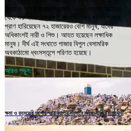
ঘোষণার পর থেকেও ইসরায়েলি হামলায় শত শত মানুষ
নিহত ও আহত হয়েছেন। আর ২০২৩ সালের অক্টোবর
থেকে শুরু হওয়া রক্তক্ষয়ী সংঘাতে এখন পর্যন্ত গাজায়
প্রাণ হারিয়েছেন ৭২ হাজারেরও বেশি মানুষ, যাদের
অধিকাংশই নারী ও শিশু। আহত হয়েছেন লক্ষাধিক
মানুষ। দীর্ঘ এই সংঘাতে গাজার বিপুল বেসামরিক
অবকাঠামো ধ্বংসস্তূপে পরিণত হয়েছে।
আরও পড়ুন:
ক্ষমা ও রহমতের আশায় আরাফাতের ময়দানে লাখো হাজির সমাবেশ