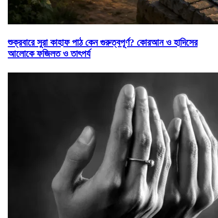
শুক্রবারে সুরা কাহাফ পাঠ কেন গুরুত্বপূর্ণ? কোরআন ও হাদিসের
আলোকে ফজিলত ও তাৎপর্য