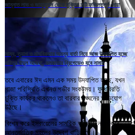
জান্নাত লাভ ও জাহান্নাম থেকে মুক্তির দুটি ফজিলতপূর্ণ দোয়া
সাম্য, ত্যাগ ও মানবিকতার অনন্য বার্তা নিয়ে আজ উদযাপিত হচ্ছে
পবিত্র ঈদুল আজহা, কলকাতার ব্রিগেডেও হবে নামায
তবে এবারের ঈদ এমন এক সময় উদযাপিত হচ্ছে, যখন
গাজা পরিস্থিতি এখনও গভীর সংকটময়। যুদ্ধবিরতি
চুক্তি কার্যকর থাকলেও তা বারবার লঙ্ঘনের অভিযোগ
উঠছে।
বিশেষ করে ইসরায়েলের সামরিক অভিযান নতুন করে
আন্তর্জাতিক মহলের উদ্বেগ বাড়িয়েছে।