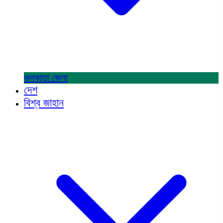
কলকাতা
জেলা
দেশ
বিশ্ব জাহান