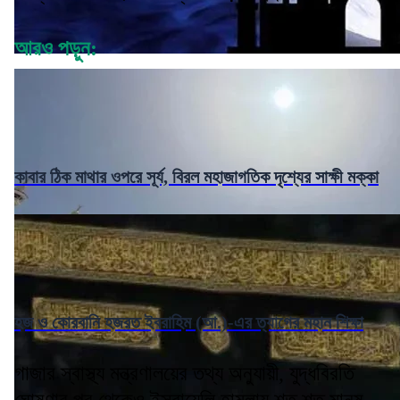
আরও পড়ুন:
কাবার ঠিক মাথার ওপরে সূর্য, বিরল মহাজাগতিক দৃশ্যের সাক্ষী মক্কা
হজ ও কোরবানি হজরত ইবরাহিম (আ.)-এর ত্যাগের মহান শিক্ষা
গাজার স্বাস্থ্য মন্ত্রণালয়ের তথ্য অনুযায়ী, যুদ্ধবিরতি