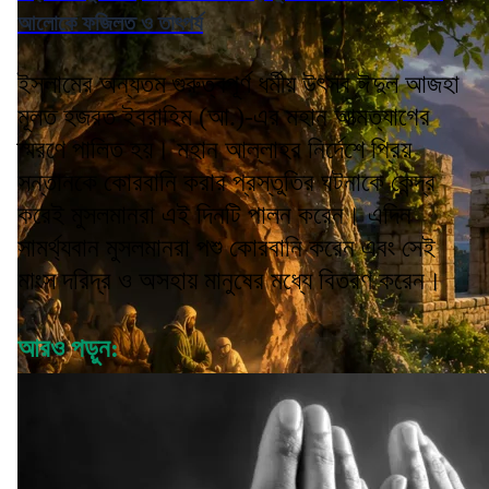
আলোকে ফজিলত ও তাৎপর্য
ইসলামের অন্যতম গুরুত্বপূর্ণ ধর্মীয় উৎসব ঈদুল আজহা
মূলত হজরত ইবরাহিম (আ.)-এর মহান আত্মত্যাগের
স্মরণে পালিত হয়। মহান আল্লাহর নির্দেশে প্রিয়
সন্তানকে কোরবানি করার প্রস্তুতির ঘটনাকে কেন্দ্র
করেই মুসলমানরা এই দিনটি পালন করেন। এদিন
সামর্থ্যবান মুসলমানরা পশু কোরবানি করেন এবং সেই
মাংস দরিদ্র ও অসহায় মানুষের মধ্যে বিতরণ করেন।
আরও পড়ুন: