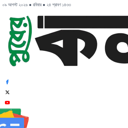
০৯ আগস্ট ২০২৬
●
রবিবার
●
২৪ শ্রাবণ ১৪৩৩