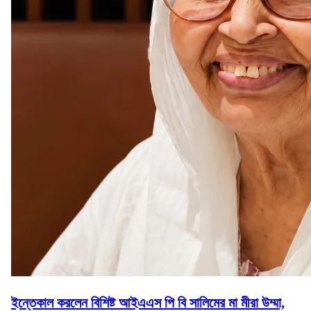
ইন্তেকাল করলেন বিশিষ্ট আইএএস পি বি সালিমের মা মীরা উম্মা,