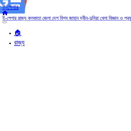
ই-পেপার
ই-পেপার
রাজ্য
কলকাতা
জেলা
দেশ
বিশ্ব জাহান
দ্বীন-দুনিয়া
খেলা
বিজ্ঞান ও প্র
🏠︎
রাজ্য