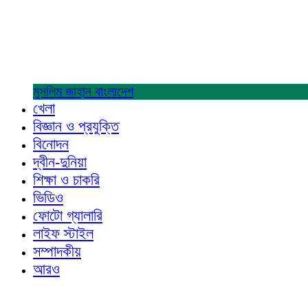
মুসলিম জাহান
বাংলাদেশ
খেলা
বিজ্ঞান ও প্রযুক্তি
বিনোদন
দ্বীন-দুনিয়া
শিক্ষা ও চাকরি
ভিডিও
ফোটো গ্যালারি
লাইফ স্টাইল
সম্পাদকীয়
আরও