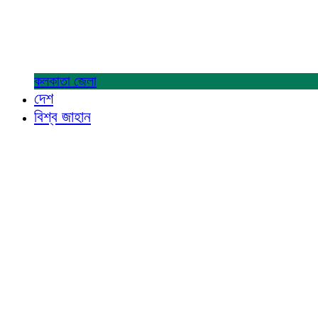
কলকাতা
জেলা
দেশ
বিশ্ব জাহান