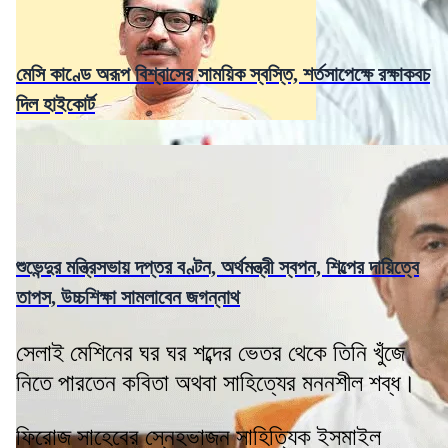
মেসি কাণ্ডে অরূপ বিশ্বাসের সাময়িক স্বস্তি, শর্তসাপেক্ষে রক্ষাকবচ
দিল হাইকোর্ট
শুভেন্দুর মন্ত্রিসভায় দপ্তর বণ্টন, অর্থমন্ত্রী স্বপন, শিল্পের দায়িত্বে
তাপস, উচ্চশিক্ষা সামলাবেন জগন্নাথ
সেলাই মেশিনের ঘর ঘর শব্দের ভেতর থেকে তিনি খুঁজে
নিতে পারতেন কবিতা অথবা সাহিত্যের মননশীল শব্ধ।
ফিরোজ সাহেবের স্নেহভাজন সাহিত্যিক ইসমাইল