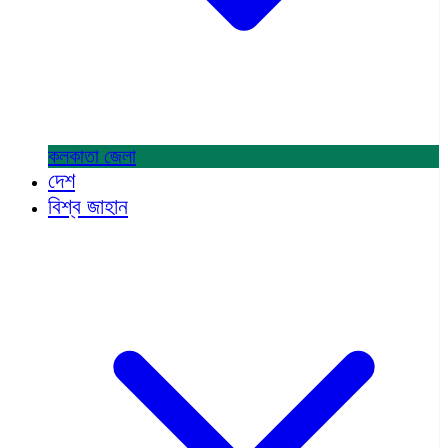
কলকাতা
জেলা
দেশ
বিশ্ব জাহান