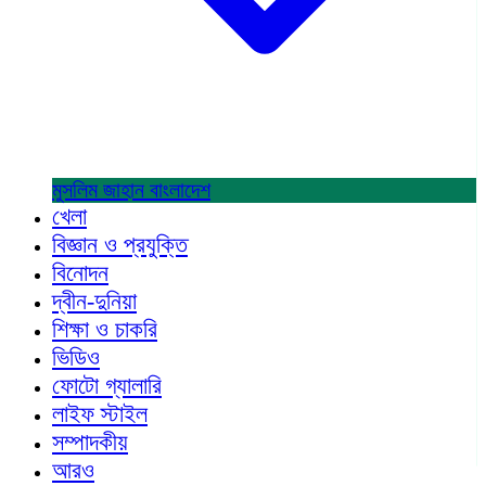
মুসলিম জাহান
বাংলাদেশ
খেলা
বিজ্ঞান ও প্রযুক্তি
বিনোদন
দ্বীন-দুনিয়া
শিক্ষা ও চাকরি
ভিডিও
ফোটো গ্যালারি
লাইফ স্টাইল
সম্পাদকীয়
আরও