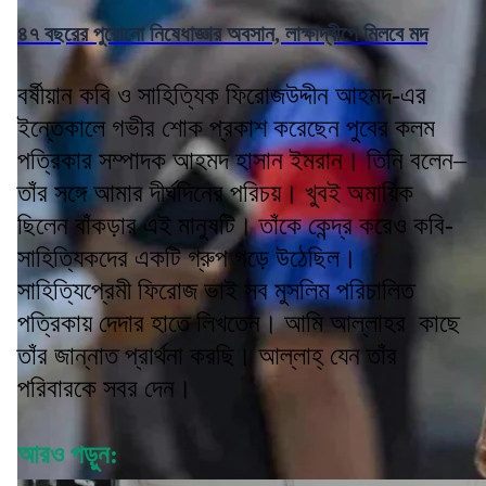
৪৭ বছরের পুরোনো নিষেধাজ্ঞার অবসান, লাক্ষাদ্বীপে মিলবে মদ
বর্ষীয়ান কবি ও সাহিত্যিক ফিরোজউদ্দীন আহমদ-এর
ইন্তেকালে গভীর শোক প্রকাশ করেছেন পুবের কলম
পত্রিকার সম্পাদক আহমদ হাসান ইমরান। তিনি বলেন–
তাঁর সঙ্গে আমার দীর্ঘদিনের পরিচয়। খুবই অমায়িক
ছিলেন বাঁকড়ার এই মানুষটি। তাঁকে কেন্দ্র করেও কবি-
সাহিত্যিকদের একটি গ্রুপ গড়ে উঠেছিল।
সাহিত্যিপ্রেমী ফিরোজ ভাই সব মুসলিম পরিচালিত
পত্রিকায় দেদার হাতে লিখতেন। আমি আল্লাহর কাছে
তাঁর জান্নাত প্রার্থনা করছি। আল্লাহ্ যেন তাঁর
পরিবারকে সবর দেন।
আরও পড়ুন: