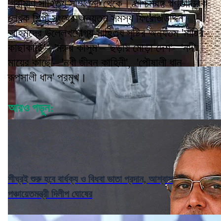
'গ্রামীণ সাহিত্য সম্মিলনী' থেকে। পশ্চিমবঙ্গ গণতান্ত্রিক
লেখক শিল্পী সংঘের অন্যতম সমস্য ফিরোজউদ্দিন
আহমদের উল্লেখযোগ্য সাহিত্য সৃষ্টির অন্যতম 'মাটির
কাছাকাছি'– 'মরুর কাসুম'– 'ছড়ায় মোড়া দেশ'– 'নদী
মায়ের কাছে'– 'নবী জীবন কাহিনী', 'পৌষালী ধান
রূপসালী ধান' প্রমুখ।
আরও পড়ুন:
শীঘ্রই শুরু হবে বার্ধক্য ও বিধবা ভাতা প্রদান, আশ্বাস
পঞ্চায়েতমন্ত্রী দিলীপ ঘোষের