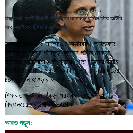
রাজ্যসভা ভোটে মীনাক্ষী নটরাজনের মনোনয়ন বাতিল নিয়ে আইনি
পথে লড়াইয়ের হুঁশিয়ারি কংগ্রেসের
জন্মেছিলেন ১৯৪০ সালের ৩১ অক্টোবর। অবিভক্ত
মেদিনীপুর জেলার পাঁশকুড়া ব্লকের পশ্চিম নেকড়া
গ্রামে। পড়াশোনাও পাঁশকুড়ায়। গত শতকের ষাটের
দশকের মাঝামাঝি প্রাথমিক বিদ্যালয়ে চাকরির সূত্রে
চলে আসেন হাওড়ার বাঁকড়া অঞ্চলে।
শিক্ষকতা করতেন বাঁকড়া প্রহ্লাদ দাস বালিকা
বিদ্যালয়ের প্রাইমারি বিভাগে।
আরও পড়ুন: