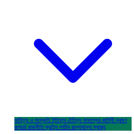
সাহিত্য ও সংস্কৃতি
ইতিহাস ঐতিহ্য
সাফল্যের কাহিনী
ভ্রমণ
রূপচর্চা
রাজনীতি
ক্রাইম
পর্যটন
রান্নাবান্না
স্বাস্থ্য