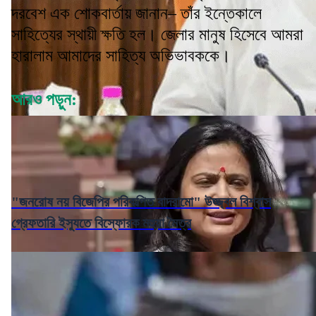
দরবেশ এক শোকবার্তায় জানান– তাঁর ইন্তেকালে
সাহিত্যের স্থায়ী ক্ষতি হল। জেলার মানুষ হিসেবে আমরা
হারালাম আমাদের সাহিত্য অভিভাবককে।
আরও পড়ুন:
"জনরোষ নয় বিজেপির পরিকল্পিত বাদরামো" উজ্জ্বল বিশ্বাস
গ্রেফতারি ইস্যুতে বিস্ফোরক মহুয়া মৈত্র