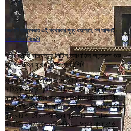
গুজরাটে রাজ্যসভায় এই প্রথমবার শূন্য কংগ্রেস, সব আসনই
দখলের পথে বিজেপি
নয়ের দশকে রাজ্যজুড়ে লিটিল ম্যাগাজিন আন্দোলন শুরু
হলে তিনি হন হাওড়া জেলা প্রতিনিধি।
হাওড়ার বস্ত্র শিল্পাঞ্চল নামে খ্যাত বাঁকড়ায়
সাহিত্যসকালের সূচনাও তাঁর হাত ধরে। পত্রিকা
সম্পাদনা ও সাহিত্য সাধনার স্বীকৃতিস্বরূপ তিনি পান
'নতুন গতি' লিটিল ম্যাগাজিন পুরস্কার– 'সংহতি' সাহিত্য
পুরস্কার ও 'সৌরভ' সাহিত্য পুরস্কার। এ ছাড়া
সম্মানিত হন– 'বঙ্গীয় কবি পরিষদ'– 'শব্দের ঝংকার' ও