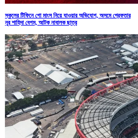
স্কুলের টিফিনে গো মাংস নিয়ে যাওয়ার অভিযোগ, অসমে গ্রেফতার
নূর শাহিদা বেগম, আটক নাবালক ছাত্র