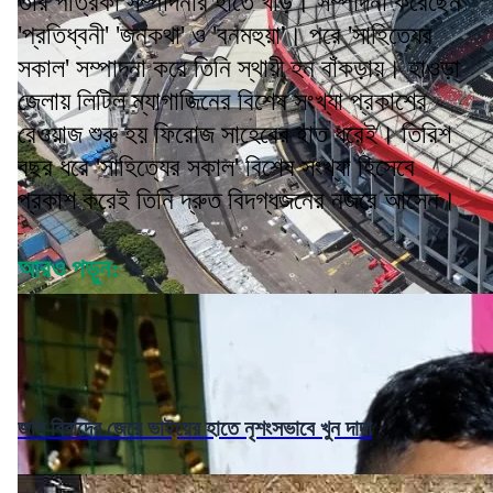
তাঁর পত্রিকা সম্পাদনার হাতে খড়ি। সম্পাদনা করেছেন
'প্রতিধ্বনী' 'জনকথা' ও 'বনমহুয়া'। পরে 'সাহিত্যের
সকাল' সম্পাদনা করে তিনি স্থায়ী হন বাঁকড়ায়। হাওড়া
জেলায় লিটিল ম্যাগাজিনের বিশেষ সংখ্যা প্রকাশের
রেওয়াজ শুরু হয় ফিরোজ সাহেবের হাত ধরেই। তিরিশ
বছর ধরে 'সাহিত্যের সকাল' বিশেষ সংখ্যা হিসেবে
প্রকাশ করেই তিনি দ্রুত বিদগ্ধজনের নজরে আসেন।
আরও পড়ুন:
জমি বিবাদের জেরে ভাইয়ের হাতে নৃশংসভাবে খুন দাদা