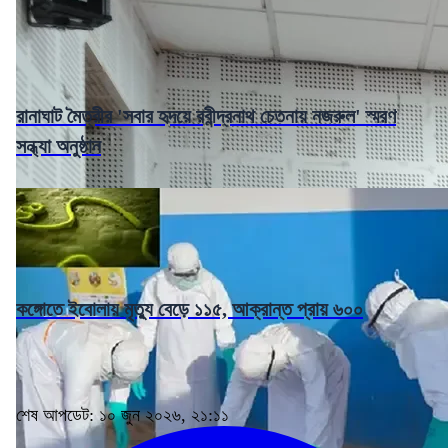
রানাঘাট মৈত্রীর 'সবার হৃদয়ে রবীন্দ্রনাথ চেতনায় নজরুল' স্মরণ
সন্ধ্যা অনুষ্ঠান
কঙ্গোতে ইবোলায় মৃত্যু বেড়ে ১১৫, আক্রান্ত প্রায় ৬০০
শেষ আপডেট: ১০ জুন ২০২৬, ২১:১১