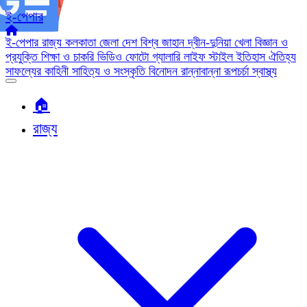
ই-পেপার
ই-পেপার
রাজ্য
কলকাতা
জেলা
দেশ
বিশ্ব জাহান
দ্বীন-দুনিয়া
খেলা
বিজ্ঞান ও
প্রযুক্তি
শিক্ষা ও চাকরি
ভিডিও
ফোটো গ্যালারি
লাইফ স্টাইল
ইতিহাস ঐতিহ্য
সাফল্যের কাহিনী
সাহিত্য ও সংস্কৃতি
বিনোদন
রান্নাবান্না
রূপচর্চা
স্বাস্থ্য
🏠︎
রাজ্য