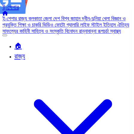
ই-পেপার
ই-পেপার
রাজ্য
কলকাতা
জেলা
দেশ
বিশ্ব জাহান
দ্বীন-দুনিয়া
খেলা
বিজ্ঞান ও
প্রযুক্তি
শিক্ষা ও চাকরি
ভিডিও
ফোটো গ্যালারি
লাইফ স্টাইল
ইতিহাস ঐতিহ্য
সাফল্যের কাহিনী
সাহিত্য ও সংস্কৃতি
বিনোদন
রান্নাবান্না
রূপচর্চা
স্বাস্থ্য
🏠︎
রাজ্য