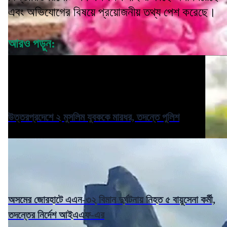
এবং অভিযোগের বিষয়ে প্রয়োজনীয় তথ্য পেশ করেছে।
আরও পড়ুন:
উত্তরপ্রদেশে ২ মুসলিম যুবককে মারধর, তদন্তে পুলিশ
অসমের জোরহাটে এএন-৩২ বিমান দুর্ঘটনায় নিহত ৫ বায়ুসেনা কর্মী,
তদন্তের নির্দেশ আইএএফ-এর