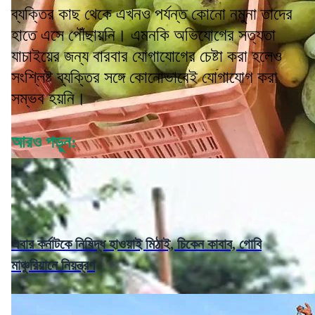
ব্যক্তির কাছ থেকে এখনও পর্যন্ত কোনো নমুনা তাদের
হাতে এসে পৌঁছায়নি। এমনকি অভিযোগের সত্যতা
যাচাইয়ের জন্য বারবার যোগাযোগের চেষ্টা করা হলেও
সংশ্লিষ্ট ব্যক্তির সঙ্গে কোনোভাবেই যোগাযোগ করা
সম্ভব হয়নি।
আরও পড়ুন:
এবার কর্নাটকে নিষিদ্ধ হাওয়াই মিঠাই, চিকেন কাবাব, গোবি
মাঞ্চুরিয়ানে নিয়ন্ত্রণ