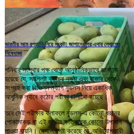
ভারতীয় আম রপ্তানি নিয়ে সংকট! জাপানের পর এবার নেপালের
নিষেধাজ্ঞা
শনিবার সংস্থার পক্ষ থেকে আনুষ্ঠানিকভাবে জানানো
হয়েছে যে, সংশ্লিষ্ট ব্যাচের নমুনা এবং বাজার থেকে
সংগ্রহ করা বিভিন্ন ম্যাগি নুডলস নিয়ে একাধিক
আধুনিক ল্যাবে কঠোর পরীক্ষা চালানো হয়েছে।
তবে সেই পরীক্ষার ফলাফলে নুডলস-এ কোনো ধরনের
পোকামাকড় বা এই জাতীয় ক্ষতিকারক কোনো উপাদান
পাওয়া যায়নি। নেসলে স্পষ্ট করেছে যে, অভিযোগকারী