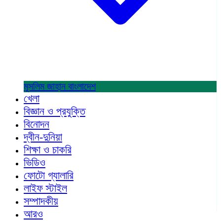
মুসলিম জাহান
বাংলাদেশ
খেলা
বিজ্ঞান ও প্রযুক্তি
বিনোদন
দ্বীন-দুনিয়া
শিক্ষা ও চাকরি
ভিডিও
ফোটো গ্যালারি
লাইফ স্টাইল
সম্পাদকীয়
আরও