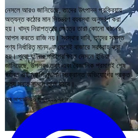
নেসলে আরও জানিয়েছে, তাদের উৎপাদন প্রক্রিয়ায়
অত্যন্ত কঠোর মান নিয়ন্ত্রণ ব্যবস্থা অনুসরণ করা
হয়। খাদ্য নিরাপত্তার ক্ষেত্রে তারা কোনো ধরনের
আপস করতে রাজি নয়। সংস্থার দাবি, তাদের সমস্ত
পণ্য নির্ধারিত মানদণ্ড মেনেই বাজারে সরবরাহ করা
হয়। পুরো ঘটনার পরিপ্রেক্ষিতে নেসলে ইন্ডিয়া
জানিয়েছে, উপলব্ধ তথ্য এবং বৈজ্ঞানিক প্রমাণই শেষ
পর্যন্ত এই ম্যাগি নুডলস সংক্রান্ত অভিযোগের প্রকৃত
সত্য সবার সামনে তুলে ধরবে।
শেষ আপডেট: ১৩ জুন ২০২৬, ১৮:৪৩