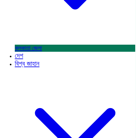
কলকাতা
জেলা
দেশ
বিশ্ব জাহান