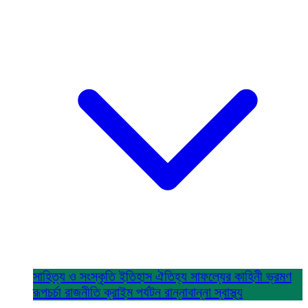
সাহিত্য ও সংস্কৃতি
ইতিহাস ঐতিহ্য
সাফল্যের কাহিনী
ভ্রমণ
রূপচর্চা
রাজনীতি
ক্রাইম
পর্যটন
রান্নাবান্না
স্বাস্থ্য