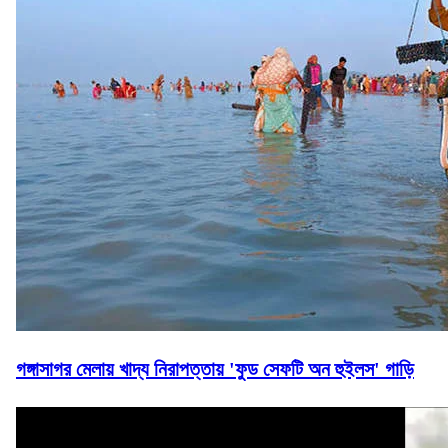
গঙ্গাসাগর মেলায় খাদ্য নিরাপত্তায় 'ফুড সেফটি অন হুইলস' গাড়ি