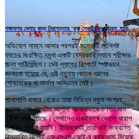
গঙ্গাসাগর মেলায় খাদ্য নিরাপত্তায় 'ফুড সেফটি অন হুইলস' গাড়ি
অভিযোগ সামনে আসার পরপরই সংস্থাটি সংশ্লিষ্ট
ব্যাচের সংরক্ষিত নমুনা একটি বেসরকারি ল্যাবে পরীক্ষার
জন্য পাঠিয়েছিল। সেই ল্যাবের রিপোর্টে স্পষ্টভাবে
জানানো হয়েছে যে, ওই নমুনায় কোনো ধরনের
পোকামাকড় বা লার্ভার অস্তিত্ব নেই।
পাশাপাশি বাজার থেকেও তারা বিভিন্ন নমুনা সংগ্রহ
করেছে এবং সেগুলির আলাদা আলাদাভাবে গুণগত মান
পরীক্ষা করা হয়েছে। সেখানেও একইভাবে কোনো খারাপ
উপাদান পাওয়া যায়নি। ইতিমধ্যেই তারা এই সংক্রান্ত
বিস্তারিত রিপোর্ট এফএসএসএআই-র কাছে জমা দিয়েছে