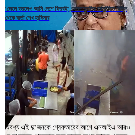
'জেলে ভরলেও আমি দেশে ফিরবই', ক্ষমতাচ্যুতির বর্ষপূর্তিতে দিল্লি
থেকে বার্তা শেখ হাসিনার
অবশ্য এই দু’জনকে গ্রেফতারের আগে এনআইএ আরও