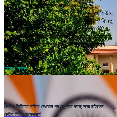
রাজ্য পুলিশের মদদেই গ্রেফতার সম্ভব হয়েছে।
মুখ্যমন্ত্রী কোচবিহারের সভা থেকে বলেন, পুলিশের চেষ্টায়
মাত্র দু’ঘণ্টার মধ্যেই গ্রেফতার সম্ভব হয়েছে। কিন্তু
বিজেপি যেখানে ক্ষমতায় রয়েছে সেই সব রাজ্যের কী
অবস্থা? মমতা বলেন, বিহার, উত্তরপ্রদেশ, রাজস্থান,
দিল্লি ও গুজরাতের অবস্থা কি? তিনি বলেন, বিজেপি
নেতারা রাজ্যের বদনাম ছড়ানোর চেষ্টা করছেন।
আরও পড়ুন:
মোদীর ভিডিয়ো সরিয়ে দেওয়ার পর কেন্দ্রের কাছে ক্ষমা চাইলেন
মেটার সিইও জ়ুকেরবার্গ