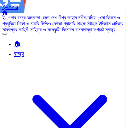
ই-পেপার
ই-পেপার
রাজ্য
কলকাতা
জেলা
দেশ
বিশ্ব জাহান
দ্বীন-দুনিয়া
খেলা
বিজ্ঞান ও
প্রযুক্তি
শিক্ষা ও চাকরি
ভিডিও
ফোটো গ্যালারি
লাইফ স্টাইল
ইতিহাস ঐতিহ্য
সাফল্যের কাহিনী
সাহিত্য ও সংস্কৃতি
বিনোদন
রান্নাবান্না
রূপচর্চা
স্বাস্থ্য
🏠︎
রাজ্য