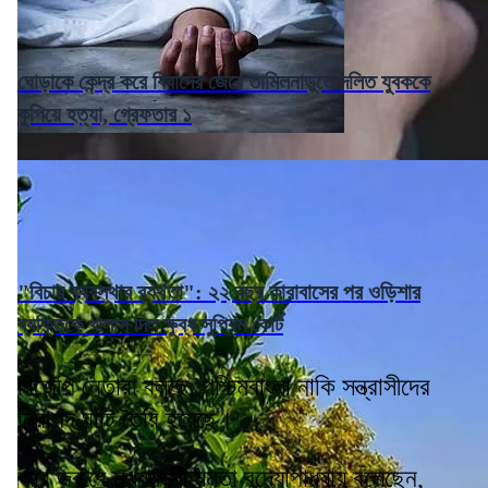
ঘোড়াকে কেন্দ্র করে বিবাদের জেরে তামিলনাড়ুতে দলিত যুবককে
কুপিয়ে হত্যা, গ্রেফতার ১
"বিচার ব্যবস্থার ব্যর্থতা": ২২ বছর কারাবাসের পর ওড়িশার
ব্যক্তিকে খালাস দিল ক্ষুব্ধ সুপ্রিম কোর্ট
বিজেপি নেতারা বলছে, পশ্চিমবাংলা নাকি সন্ত্রাসীদের
নিরাপদ ঘাঁটি তৈরি হয়েছে।
আর জবাবে মুখ্যমন্ত্রী মমতা বন্দ্যোপাধ্যায় বলেছেন,