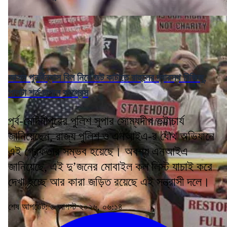
আসন পুনর্বিন্যাস বিল নিয়ে জট কাটাতে রাহুলের দ্বারস্থ রিজিজু,
পালটা শর্ত চাপাল কংগ্রেস
পূর্ব-মেদিনীপুরের পুলিশ সুপার সোম্যদীপ ভট্টাচার্য
জানিয়েছেন, রাজ্য পুলিশ ও এনআইএ-র যৌথ অভিযানে
এই গ্রেফতার সম্ভব হয়েছে। অবশ্য এনআইএ
জানিয়েছে, এই দু’জনের মোবাইল কল লিস্ট যাচাই করে
দেখা হচ্ছে আর কারা জড়িত রয়েছে এই সন্ত্রাসী দলে।
শেষ আপডেট: ৬ আগস্ট ২০২৬, ০৬:১৪