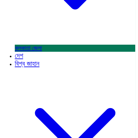
কলকাতা
জেলা
দেশ
বিশ্ব জাহান