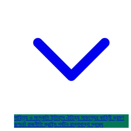
সাহিত্য ও সংস্কৃতি
ইতিহাস ঐতিহ্য
সাফল্যের কাহিনী
ভ্রমণ
রূপচর্চা
রাজনীতি
ক্রাইম
পর্যটন
রান্নাবান্না
স্বাস্থ্য