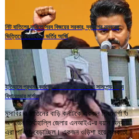
নিট বাতিলের দাবিতে সরব বিজয়ের সরকার, দ্বাদশের নম্বরের
ভিত্তিতে মেডিকেলে ভর্তির আর্জি
ইতিহাসে প্রথম! কর্তব্যে গাফিলতির অভিযোগে সাসপেন্ড রাজ্য
বিধানসভার মার্শাল
মুসাবির ও মাতিনের বাড়ি কর্নাটকে একজন শিবমোর্গা ও
অপরজন তির্থাহাল্লি জেলার এনআইএ-র বয়ান অনুযায়ী
এরা পালিয়ে বেড়াচ্ছিল। একজন ওড়িশা হয়ে কলকাতা