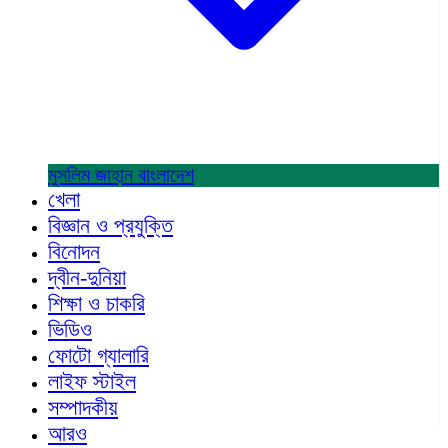
মুসলিম জাহান
বাংলাদেশ
খেলা
বিজ্ঞান ও প্রযুক্তি
বিনোদন
দ্বীন-দুনিয়া
শিক্ষা ও চাকরি
ভিডিও
ফোটো গ্যালারি
লাইফ স্টাইল
সম্পাদকীয়
আরও