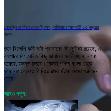
মোবাইল না কিনে দেওয়াই কাল, অভিমানে আত্মঘাতী ১৩ বছরের
বালক
তবে বিজেপি কর্মী সাই প্রাসাদের কী ভূমিকা রয়েছে, এ
ব্যাপারে বিস্তারিত কিছু জানানো হয়নি শুধু জানানো
হয়েছে, তদন্ত চলছে। কিন্তু পশ্চিম বাংলা থেকে
দু’জনের গ্রেফতারি নিয়ে রাজনৈতিক তরজা শুরু হয়ে
গেছে।
আরও পড়ুন: