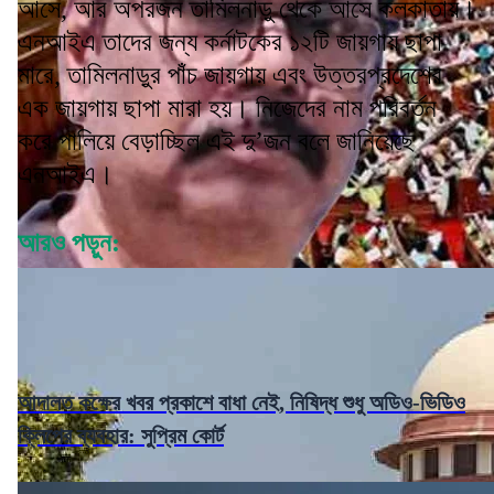
আসে, আর অপরজন তামিলনাড়ু থেকে আসে কলকাতায়।
এনআইএ তাদের জন্য কর্নাটকের ১২টি জায়গায় ছাপা
মারে, তামিলনাড়ুর পাঁচ জায়গায় এবং উত্তরপ্রদেশের
এক জায়গায় ছাপা মারা হয়। নিজেদের নাম পরিবর্তন
করে পালিয়ে বেড়াচ্ছিল এই দু’জন বলে জানিয়েছে
এনআইএ।
আরও পড়ুন:
আদালত কক্ষের খবর প্রকাশে বাধা নেই, নিষিদ্ধ শুধু অডিও-ভিডিও
ক্লিপের ব্যবহার: সুপ্রিম কোর্ট