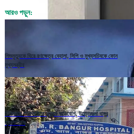
আরও পড়ুন:
শিশুমৃত্যুকে ঘিরে রণক্ষেত্র বেহালা, সিপি ও মুখ্যসচিবকে ফোন
মুখ্যমন্ত্রীর
চিকিৎসার গাফিলতিতে মৃত্যুর অভিযোগ, উত্তেজনা বাঙ্গুর
হাসপাতালে