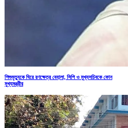
শিশুমৃত্যুকে ঘিরে রণক্ষেত্র বেহালা, সিপি ও মুখ্যসচিবকে ফোন
মুখ্যমন্ত্রীর