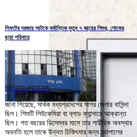
লিফটের দরজায় আটকে মর্মান্তিক মৃত্যু ৭ বছরের শিশুর, শোকের
ছায়া পরিবারে
নার্সিংহোমে ঝুললো তালা
জানা গিয়েছে, সার্থক মধ্যপ্রদেশের সাগর জেলার বাসিন্দা
ছিল। শিশুটি লিউকেমিয়া বা ব্লাড ক্যান্সারে আক্রান্ত
ছিল। গত বছরের ডিসেম্বর মাসে তার শারীরিক অবস্থার
অবনতি হলে তাকে উন্নত চিকিৎসার জন্য ভোপালের