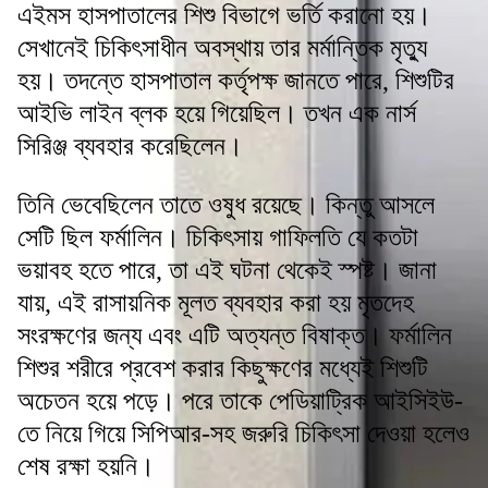
এইমস হাসপাতালের শিশু বিভাগে ভর্তি করানো হয়।
সেখানেই চিকিৎসাধীন অবস্থায় তার মর্মান্তিক মৃত্যু
হয়। তদন্তে হাসপাতাল কর্তৃপক্ষ জানতে পারে, শিশুটির
আইভি লাইন ব্লক হয়ে গিয়েছিল। তখন এক নার্স
সিরিঞ্জ ব্যবহার করেছিলেন।
তিনি ভেবেছিলেন তাতে ওষুধ রয়েছে। কিন্তু আসলে
সেটি ছিল ফর্মালিন। চিকিৎসায় গাফিলতি যে কতটা
ভয়াবহ হতে পারে, তা এই ঘটনা থেকেই স্পষ্ট। জানা
যায়, এই রাসায়নিক মূলত ব্যবহার করা হয় মৃতদেহ
সংরক্ষণের জন্য এবং এটি অত্যন্ত বিষাক্ত। ফর্মালিন
শিশুর শরীরে প্রবেশ করার কিছুক্ষণের মধ্যেই শিশুটি
অচেতন হয়ে পড়ে। পরে তাকে পেডিয়াট্রিক আইসিইউ-
তে নিয়ে গিয়ে সিপিআর-সহ জরুরি চিকিৎসা দেওয়া হলেও
শেষ রক্ষা হয়নি।