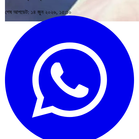
শেষ আপডেট: ১৪ জুন ২০২৬, ১৫:১০