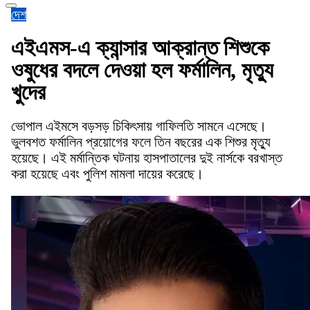
দেশ
এইএমস-এ ক্যান্সার আক্রান্ত শিশুকে
ওষুধের বদলে দেওয়া হল ফর্মালিন, মৃত্যু
খুদের
ভোপাল এইমসে বড়সড় চিকিৎসায় গাফিলতি সামনে এসেছে।
ভুলবশত ফর্মালিন প্রয়োগের ফলে তিন বছরের এক শিশুর মৃত্যু
হয়েছে। এই মর্মান্তিক ঘটনায় হাসপাতালের দুই নার্সকে বরখাস্ত
করা হয়েছে এবং পুলিশ মামলা দায়ের করেছে।