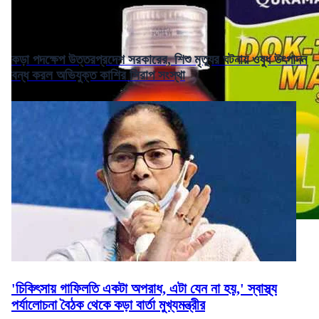
কড়া পদক্ষেপ উত্তরপ্রদেশ সরকারের, শিশু মৃত্যুর ঘটনায় ওষুধ উৎপাদন
বন্ধ করল অভিযুক্ত কাশির সিরাপ সংস্থা
'চিকিৎসায় গাফিলতি একটা অপরাধ, এটা যেন না হয়,' স্বাস্থ্য
পর্যালোচনা বৈঠক থেকে কড়া বার্তা মুখ্যমন্ত্রীর