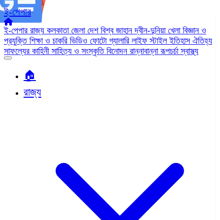
ই-পেপার
ই-পেপার
রাজ্য
কলকাতা
জেলা
দেশ
বিশ্ব জাহান
দ্বীন-দুনিয়া
খেলা
বিজ্ঞান ও
প্রযুক্তি
শিক্ষা ও চাকরি
ভিডিও
ফোটো গ্যালারি
লাইফ স্টাইল
ইতিহাস ঐতিহ্য
সাফল্যের কাহিনী
সাহিত্য ও সংস্কৃতি
বিনোদন
রান্নাবান্না
রূপচর্চা
স্বাস্থ্য
🏠︎
রাজ্য