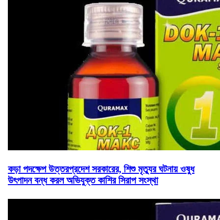
কড়া পদক্ষেপ উত্তরপ্রদেশ সরকারের, শিশু মৃত্যুর ঘটনায় ওষুধ
উৎপাদন বন্ধ করল অভিযুক্ত কাশির সিরাপ সংস্থা