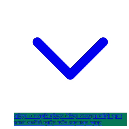
সাহিত্য ও সংস্কৃতি
ইতিহাস ঐতিহ্য
সাফল্যের কাহিনী
ভ্রমণ
রূপচর্চা
রাজনীতি
ক্রাইম
পর্যটন
রান্নাবান্না
স্বাস্থ্য