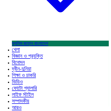
মুসলিম জাহান
বাংলাদেশ
খেলা
বিজ্ঞান ও প্রযুক্তি
বিনোদন
দ্বীন-দুনিয়া
শিক্ষা ও চাকরি
ভিডিও
ফোটো গ্যালারি
লাইফ স্টাইল
সম্পাদকীয়
আরও