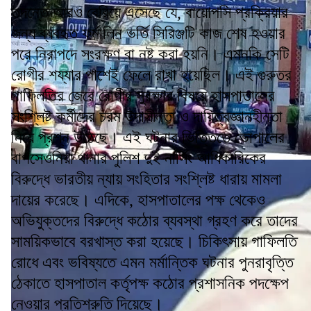
তদন্তে আরও বেরিয়ে এসেছে যে, বায়োপসি প্রক্রিয়ার
জন্য ব্যবহৃত ফর্মালিন ভর্তি সিরিঞ্জটি কাজ শেষ হওয়ার
পরে নিরাপদে সংরক্ষণ বা নষ্ট করা হয়নি। এমনকি সেটি
রোগীর শয্যার পাশেই ফেলে রাখা হয়েছিল। এই গুরুতর
গাফিলতির জেরে রোগীর সুরক্ষার বিষয়ে হাসপাতালের
সংশ্লিষ্ট কর্মীদের চরম উদাসীনতা ও দায়িত্বজ্ঞানহীনতা
নিয়ে প্রশ্ন উঠেছে। এই ঘটনার ভিত্তিতে ভোপালের
বাগসেওনিয়া থানার পুলিশ দুই নার্সিং আধিকারিকের
বিরুদ্ধে ভারতীয় ন্যায় সংহিতার সংশ্লিষ্ট ধারায় মামলা
দায়ের করেছে। এদিকে, হাসপাতালের পক্ষ থেকেও
অভিযুক্তদের বিরুদ্ধে কঠোর ব্যবস্থা গ্রহণ করে তাদের
সাময়িকভাবে বরখাস্ত করা হয়েছে। চিকিৎসায় গাফিলতি
রোধে এবং ভবিষ্যতে এমন মর্মান্তিক ঘটনার পুনরাবৃত্তি
ঠেকাতে হাসপাতাল কর্তৃপক্ষ কঠোর প্রশাসনিক পদক্ষেপ
নেওয়ার প্রতিশ্রুতি দিয়েছে।