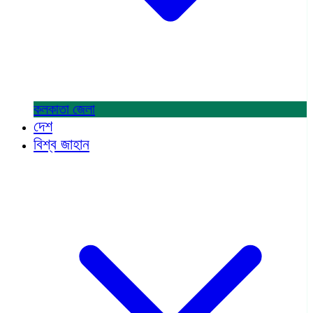
কলকাতা
জেলা
দেশ
বিশ্ব জাহান