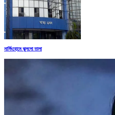
নার্সিংহোমে ঝুললো তালা