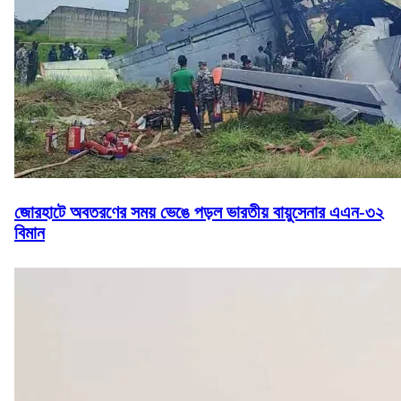
জোরহাটে অবতরণের সময় ভেঙে পড়ল ভারতীয় বায়ুসেনার এএন-৩২
বিমান