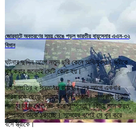
জোরহাটে অবতরণের সময় ভেঙে পড়ল ভারতীয় বায়ুসেনার এএন-৩২
বিমান
ঘটনার দু'দিন আগে নতুন ছুরি কেনে অভিযুক্ত। স্ত্রীকে
খুন করার জন্যেই সেটি কেনা হয়।
ওই দম্পতির ২ সন্তানও রয়েছে। এর আগে একবার
পরিবারকে ছেড়ে পালিয়ে গেছিল বিজয়। সম্প্রতি বিউটি
পার্লারে কাজ শেখা শুরু করে পুস্পলতা। বিজয় মনে করত,
পুস্পলতা তাকে ঠকাচ্ছে। সন্দেহের বশেই সে খুন করে
বসে স্ত্রীকে।