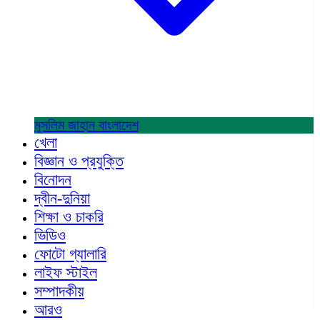
মুসলিম জাহান
বাংলাদেশ
খেলা
বিজ্ঞান ও প্রযুক্তি
বিনোদন
দ্বীন-দুনিয়া
শিক্ষা ও চাকরি
ভিডিও
ফোটো গ্যালারি
লাইফ স্টাইল
সম্পাদকীয়
আরও