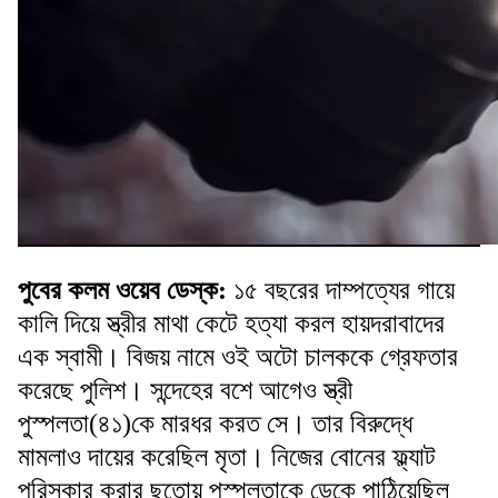
পুবের কলম ওয়েব ডেস্ক:
১৫ বছরের দাম্পত্যের গায়ে
কালি দিয়ে স্ত্রীর মাথা কেটে হত্যা করল হায়দরাবাদের
এক স্বামী। বিজয় নামে ওই অটো চালককে গ্রেফতার
করেছে পুলিশ। সন্দেহের বশে আগেও স্ত্রী
পুস্পলতা(৪১)কে মারধর করত সে। তার বিরুদ্ধে
মামলাও দায়ের করেছিল মৃতা। নিজের বোনের ফ্ল্যাট
পরিস্কার করার ছুতোয় পুস্পলতাকে ডেকে পাঠিয়েছিল