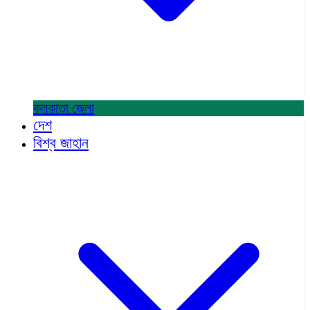
কলকাতা
জেলা
দেশ
বিশ্ব জাহান