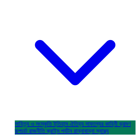
সাহিত্য ও সংস্কৃতি
ইতিহাস ঐতিহ্য
সাফল্যের কাহিনী
ভ্রমণ
রূপচর্চা
রাজনীতি
ক্রাইম
পর্যটন
রান্নাবান্না
স্বাস্থ্য