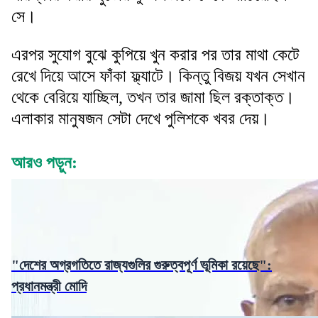
সে।
এরপর সুযোগ বুঝে কুপিয়ে খুন করার পর তার মাথা কেটে
রেখে দিয়ে আসে ফাঁকা ফ্ল্যাটে। কিন্তু বিজয় যখন সেখান
থেকে বেরিয়ে যাচ্ছিল, তখন তার জামা ছিল রক্তাক্ত।
এলাকার মানুষজন সেটা দেখে পুলিশকে খবর দেয়।
আরও পড়ুন:
"দেশের অগ্রগতিতে রাজ্যগুলির গুরুত্বপূর্ণ ভূমিকা রয়েছে":
প্রধানমন্ত্রী মোদি