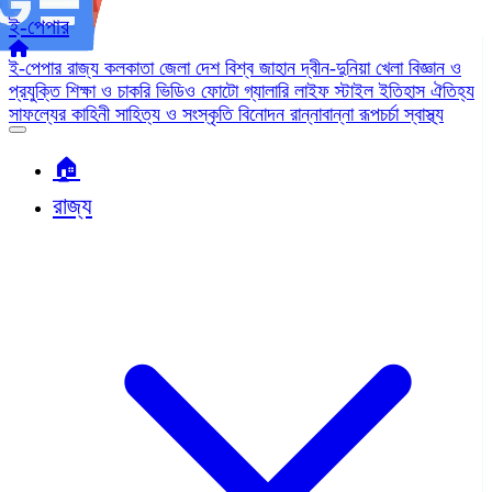
ই-পেপার
ই-পেপার
রাজ্য
কলকাতা
জেলা
দেশ
বিশ্ব জাহান
দ্বীন-দুনিয়া
খেলা
বিজ্ঞান ও
প্রযুক্তি
শিক্ষা ও চাকরি
ভিডিও
ফোটো গ্যালারি
লাইফ স্টাইল
ইতিহাস ঐতিহ্য
সাফল্যের কাহিনী
সাহিত্য ও সংস্কৃতি
বিনোদন
রান্নাবান্না
রূপচর্চা
স্বাস্থ্য
🏠︎
রাজ্য