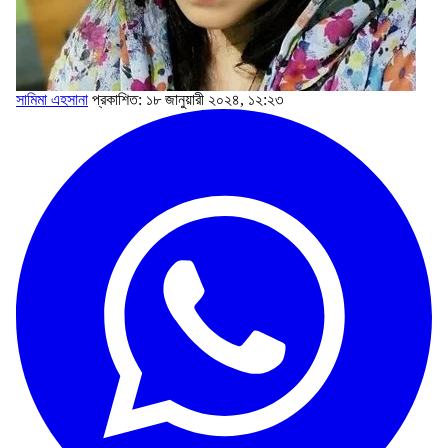
সামিমা এহসানা
প্রকাশিত: ১৮ জানুয়ারী ২০২৪, ১২:২৩