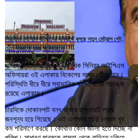
শিয়ালদহ স্টেশনে যাত্রীদের সুবিধার্থে খুলছে নতুন সেন্ট্রাল গেট,
ঢেলে সাজানো হচ্ছে পরিকাঠামো
এদিকে নবান্নের নির্দেশে একাধিক সিনিয়র আইপিএস
অফিসাররা ওই এলাকায় বিকেলের মধ্যে পৌঁছে যান।
পরিস্থিতি ধীরে ধীরে স্বাভাবিক হলেও যথেষ্ট আতঙ্ক
রয়েছে এলাকায়।
চারদিকে দোকানপাট বন্ধ থাকায় রাস্তাঘাট প্রায়
জনশূন্য হয়ে গিয়েছে। ওই এলাকায় গাড়ি চলাচল খুব
কম পরিমাণে করছে। কোথাও কোন জটলা হতে দিচ্ছে না
পুলিশ। সাধারণ মানুষকে রাস্তা থেকে বাড়িতে ঢুকিয়ে