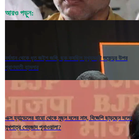
আরও পড়ুন:
বর্ধমান থেকে ধৃত জইশ জঙ্গি, ছক কষছিল মুখ্যমন্ত্রী শুভেন্দুর উপর
প্রাণঘাতী হামলার
এক্স হ্যান্ডেলের বায়ো থেকে মুছল দলের নাম, বিজেপি ছাড়ছেন দলের
মুখপাত্র শেহজাদ পুনাওয়ালা?