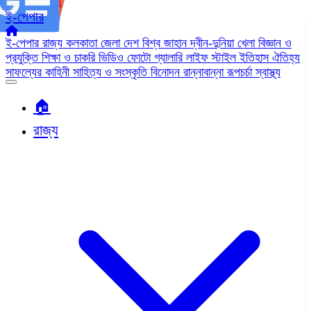
ই-পেপার
ই-পেপার
রাজ্য
কলকাতা
জেলা
দেশ
বিশ্ব জাহান
দ্বীন-দুনিয়া
খেলা
বিজ্ঞান ও
প্রযুক্তি
শিক্ষা ও চাকরি
ভিডিও
ফোটো গ্যালারি
লাইফ স্টাইল
ইতিহাস ঐতিহ্য
সাফল্যের কাহিনী
সাহিত্য ও সংস্কৃতি
বিনোদন
রান্নাবান্না
রূপচর্চা
স্বাস্থ্য
🏠︎
রাজ্য