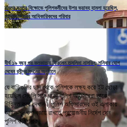
যন্তর মন্তর বিক্ষোভে পুলিশকর্মীদের উপর ভয়াবহ হামলা হয়েছিল,
প্রতিবাদে সরব আধিকারিকদের পরিবার
দীর্ঘ ১৯ বছর পর কলকাতায় ফিরলেন তসলিমা নাসরিন, শনিবার যোগ
দেবেন রবীন্দ্র সদনের অনুষ্ঠানে
যে বাড়িগুলির ছাদ থেকে পুলিশকে লক্ষ্য করে ইট ছোড়া
হয়েছিল সেগুলি সঙ্গে থাকা পুলিশ অফিসাররা তাকে
চিহ্নিত করে দেখান। পুলিশ অফিসারদের ওই এলাকায়
আইন-শৃঙ্খলা বজায় রাখতে প্রয়োজনীয় নির্দেশ দেন
পুলিশ কমিশনার।