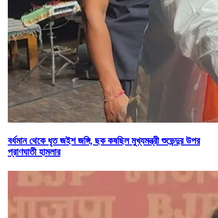
বর্ধমান থেকে ধৃত জইশ জঙ্গি, ছক কষছিল মুখ্যমন্ত্রী শুভেন্দুর উপর
প্রাণঘাতী হামলার