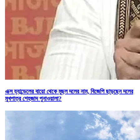
এক্স হ্যান্ডেলের বায়ো থেকে মুছল দলের নাম, বিজেপি ছাড়ছেন দলের
মুখপাত্র শেহজাদ পুনাওয়ালা?