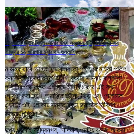
সব্যসাচী দত্তর বিপুল সোনার উৎস সন্ধানে ইডি, খিদিরপুর-সহ
রাজ্যের ১২ জায়গায় ম্যারাথন তল্লাশি
মারাত্মকভাবে আহত হয়ে কলকাতা পুলিশের মহিলা পুলিশ
কনস্টেবল হাসপাতালে ভর্তি। বুধবার সন্ধ্যায় কলকাতা
পুলিশের পক্ষ থেকে এলাকায় মাইকিং করে এই কথা
ঘোষণা করা হয়। অবাঞ্ছিত জটলা, ভিড় এবং গোলমাল
এড়াতে ওই এলাকায় সমস্ত রকম জমায়েত নিষিদ্ধ
করেছে পুলিশ।
দুপুর থেকেই রবীন্দ্রনগর, নাদিয়াল, মেটিয়াবুরুজ, আকরা