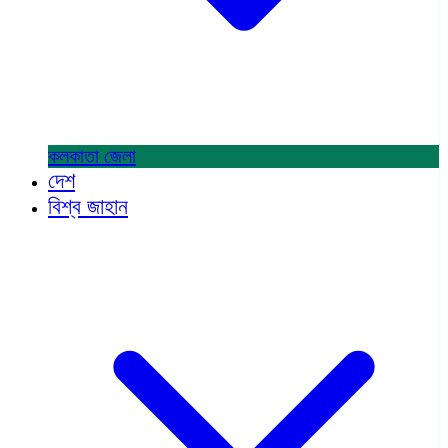
কলকাতা
জেলা
দেশ
বিশ্ব জাহান