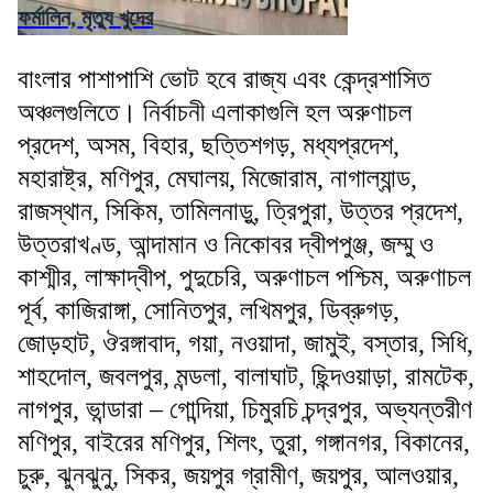
ফর্মালিন, মৃত্যু খুদের
বাংলার পাশাপাশি ভোট হবে রাজ্য এবং কেন্দ্রশাসিত
অঞ্চলগুলিতে। নির্বাচনী এলাকাগুলি হল অরুণাচল
প্রদেশ, অসম, বিহার, ছত্তিশগড়, মধ্যপ্রদেশ,
মহারাষ্ট্র, মণিপুর, মেঘালয়, মিজোরাম, নাগাল্যান্ড,
রাজস্থান, সিকিম, তামিলনাড়ু, ত্রিপুরা, উত্তর প্রদেশ,
উত্তরাখণ্ড, আন্দামান ও নিকোবর দ্বীপপুঞ্জ, জম্মু ও
কাশ্মীর, লাক্ষাদ্বীপ, পুদুচেরি, অরুণাচল পশ্চিম, অরুণাচল
পূর্ব, কাজিরাঙ্গা, সোনিতপুর, লখিমপুর, ডিব্রুগড়,
জোড়হাট, ঔরঙ্গাবাদ, গয়া, নওয়াদা, জামুই, বস্তার, সিধি,
শাহদোল, জবলপুর, মন্ডলা, বালাঘাট, ছিন্দওয়াড়া, রামটেক,
নাগপুর, ভান্ডারা – গোন্দিয়া, চিমুরচি চন্দ্রপুর, অভ্যন্তরীণ
মণিপুর, বাইরের মণিপুর, শিলং, তুরা, গঙ্গানগর, বিকানের,
চুরু, ঝুনঝুনু, সিকর, জয়পুর গ্রামীণ, জয়পুর, আলওয়ার,