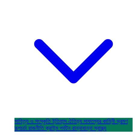
সাহিত্য ও সংস্কৃতি
ইতিহাস ঐতিহ্য
সাফল্যের কাহিনী
ভ্রমণ
রূপচর্চা
রাজনীতি
ক্রাইম
পর্যটন
রান্নাবান্না
স্বাস্থ্য