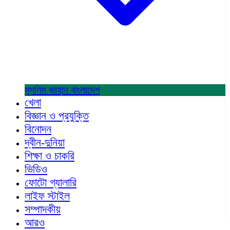
মুসলিম জাহান
বাংলাদেশ
খেলা
বিজ্ঞান ও প্রযুক্তি
বিনোদন
দ্বীন-দুনিয়া
শিক্ষা ও চাকরি
ভিডিও
ফোটো গ্যালারি
লাইফ স্টাইল
সম্পাদকীয়
আরও