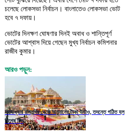
চলেছে লোকসভা নির্বাচন। বাংলাতেও লোকসভা ভোট
হবে ৭ দফায়।
ভোটের দিনক্ষণ ঘোষণার দিনই অবাধ ও শান্তিপূর্ণ
ভোটের আশ্বাস দিয়ে গেছেন মুখ্য নির্বাচন কমিশনার
রাজীব কুমার।
আরও পড়ুন:
অযোধ্যার রামমন্দির থেকে অনুদানের টাকা উধাও, তদন্তে গঠিত হল
বিশেষ টিম