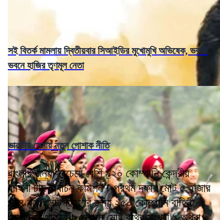
সই বিতর্ক মামলায় দ্বিতীয়বার সিআইডির মুখোমুখি অভিষেক, ভবানী
ভবনে হাজির তৃণমূল নেতা
ভারতীয় সেনায় নতুন পোশাক নীতি
বাংলার জন্য সবচেয়ে বেশি ৯২০ কোম্পানি কেন্দ্রীয়
বাহিনী চায় নির্বাচন কমিশন। প্রথম দফায় মোট ৫ হাজার
৮১৪ বুথে ভোটগ্রহণের জন্য ২৫০ কোম্পানি বাহিনী
মোতায়েন থাকবে। যেখানে মোট বুথের সংখ্যা ১ অথবা ২