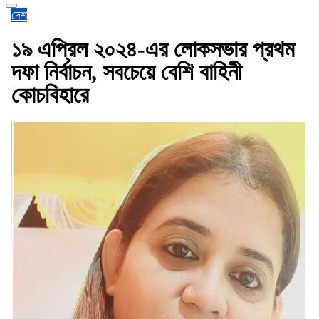
দেশ
১৯ এপ্রিল ২০২৪-এর লোকসভার প্রথম
দফা নির্বাচন, সবচেয়ে বেশি বাহিনী
কোচবিহারে