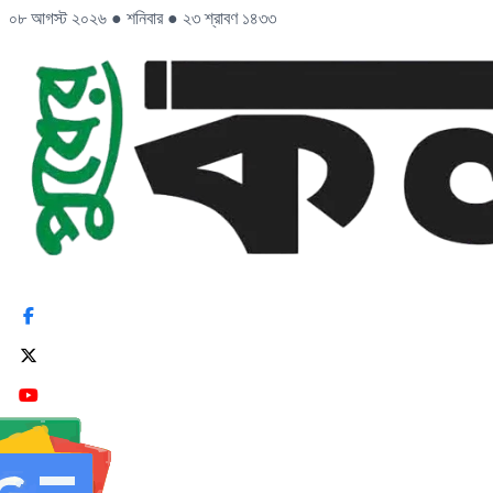
০৮ আগস্ট ২০২৬
●
শনিবার
●
২৩ শ্রাবণ ১৪৩৩