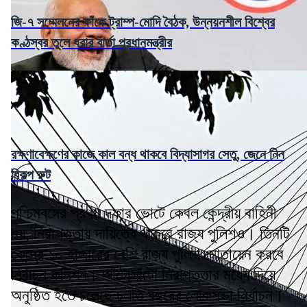
জি-৭ সম্মেলনের ফাঁকে ট্রাম্প-মোদি বৈঠক, উন্নয়নশীল বিশ্বের
কণ্ঠস্বর তুলে ধরার বার্তা প্রধানমন্ত্রীর
রক্ষণাবেক্ষণের কাজে কাল বন্ধ থাকবে বিদ্যাসাগর সেতু, জেনে নিন
বিকল্প রুট
পশ্চিমবঙ্গের প্রথম দফার ভোটে কেবল কেন্দ্রীয় বাহিনী
নয়, নিরাপত্তার দায়িত্বে থাকবে রাজ্য পুলিশও। তিনটি
কেন্দ্রে ১০ হাজারের বেশি রাজ্য পুলিশ মোতায়েন করবে
নির্বাচন কমিশন। আঁটোসাঁটো নিরাপত্তার মধ্যে দিয়ে
অনুষ্ঠিত হতে চলেছে চলতি বছরের লোকসভা নির্বাচন।