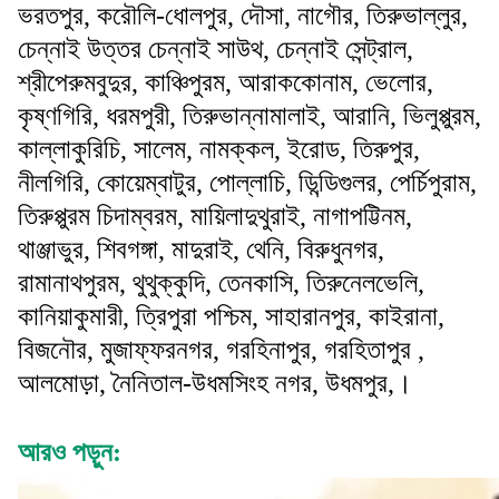
ভরতপুর, করৌলি-ধোলপুর, দৌসা, নাগৌর, তিরুভাল্লুর,
চেন্নাই উত্তর চেন্নাই সাউথ, চেন্নাই সেন্ট্রাল,
শ্রীপেরুমবুদুর, কাঞ্চিপুরম, আরাককোনাম, ভেলোর,
কৃষ্ণগিরি, ধরমপুরী, তিরুভান্নামালাই, আরানি, ভিলুপ্পুরম,
কাল্লাকুরিচি, সালেম, নামক্কল, ইরোড, তিরুপুর,
নীলগিরি, কোয়েম্বাটুর, পোল্লাচি, ডিন্ডিগুলর, পের্চিপুরাম,
তিরুপ্পুরম চিদাম্বরম, মায়িলাদুথুরাই, নাগাপট্টিনম,
থাঞ্জাভুর, শিবগঙ্গা, মাদুরাই, থেনি, বিরুধুনগর,
রামানাথপুরম, থুথুক্কুদি, তেনকাসি, তিরুনেলভেলি,
কানিয়াকুমারী, ত্রিপুরা পশ্চিম, সাহারানপুর, কাইরানা,
বিজনৌর, মুজাফ্ফরনগর, গরহিনাপুর, গরহিতাপুর ,
আলমোড়া, নৈনিতাল-উধমসিংহ নগর, উধমপুর,।
আরও পড়ুন: