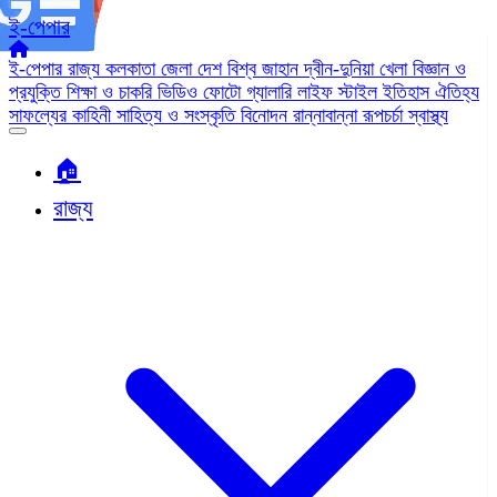
ই-পেপার
ই-পেপার
রাজ্য
কলকাতা
জেলা
দেশ
বিশ্ব জাহান
দ্বীন-দুনিয়া
খেলা
বিজ্ঞান ও
প্রযুক্তি
শিক্ষা ও চাকরি
ভিডিও
ফোটো গ্যালারি
লাইফ স্টাইল
ইতিহাস ঐতিহ্য
সাফল্যের কাহিনী
সাহিত্য ও সংস্কৃতি
বিনোদন
রান্নাবান্না
রূপচর্চা
স্বাস্থ্য
🏠︎
রাজ্য