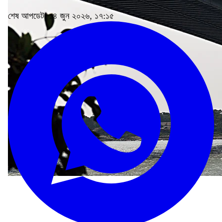
শেষ আপডেট: ১৪ জুন ২০২৬, ১৭:১৫