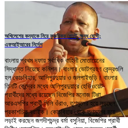
অখিলেশের কন্যাকে নিয়ে কুরুচিকর পোস্ট, ক্ষুব্ধ যোগী;
এফআইআরের নির্দেশ
বাংলায় প্রথম দফায় সর্বাধিক বাহিনী মোতায়েনের
সিদ্ধান্ত নিয়েছে কমিশন। বাংলার ভোটগ্রহণ কেন্দ্রগুলি
হল কোচবিহার, আলিপুরদুয়ার ও জলপাইগুড়ি। বাংলার
তিনটি কেন্দ্রের মধ্যে আলিপুরদুয়ারে হেভিওয়েট
প্রার্থীদের মধ্যে রয়েছেন বিজেপির মনোজ টিগ্গা,
আরএসপির প্রার্থী মিলি ওঁরাও, তৃণমূলের হয়ে লড়ছেন
প্রকাশচিক বরাইক। কোচবিহার থেকে তৃণমূলের হয়ে
লড়াই করছেন জগদীশচন্দ্র বর্মা বসুনিয়া, বিজেপির প্রার্থী