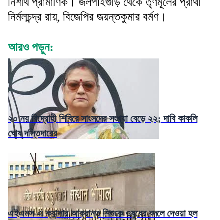
নিশীথ প্রামাণিক। জলপাইগুড়ি থেকে তৃণমূলের প্রার্থী
নির্মলচন্দ্র রায়, বিজেপির জয়ন্তকুমার বর্মণ।
আরও পড়ুন:
২০ নয় বিদ্রোহী শিবিরে সাংসদের সংখ্যা বেড়ে ২২; দাবি কাকলি
ঘোষ দস্তিদারের
এইএমস-এ ক্যান্সার আক্রান্ত শিশুকে ওষুধের বদলে দেওয়া হল