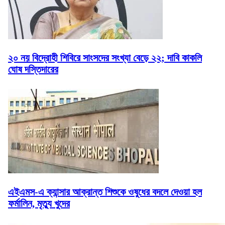
২০ নয় বিদ্রোহী শিবিরে সাংসদের সংখ্যা বেড়ে ২২; দাবি কাকলি
ঘোষ দস্তিদারের
এইএমস-এ ক্যান্সার আক্রান্ত শিশুকে ওষুধের বদলে দেওয়া হল
ফর্মালিন, মৃত্যু খুদের