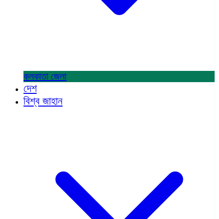
কলকাতা
জেলা
দেশ
বিশ্ব জাহান