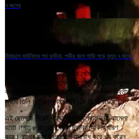
৭ জনের
হিমাচলে মর্মান্তিক পথ দুর্ঘটনা, গভীর খাদে গাড়ি পড়ে মৃত্যু ৭ জনের
এরাজ্যের বাসিন্দা। বাড়িতে গিয়ে খোঁজ করলে পুলিশ তাঁর
স্বামী হরিশ হিপ্পারগির হদিশ পায়। পুলিশি জেরায় খুনের
কথা স্বীকার করে নেন তিনি। জানান, উৎপলার দ্বিতীয়
স্বামী তিনি। তাঁর প্রথমপক্ষের এক ছেলে রয়েছে।
এই ছেলেকে নিয়েই দু’জনের মধ্যে প্রায়দিনই ঝামেলা
হতো। গত ৮ জানুয়ারি বচসা চূড়ান্ত আকার ধারণ
করে। রাগের বসে উৎপলার শ্বাসরোধ করে খুন করেন