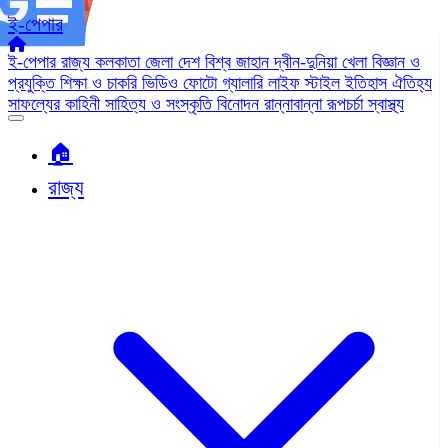
ই-পেপার
ই-পেপার
রাজ্য
কলকাতা
জেলা
দেশ
বিশ্ব জাহান
দ্বীন-দুনিয়া
খেলা
বিজ্ঞান ও
প্রযুক্তি
শিক্ষা ও চাকরি
ভিডিও
ফোটো গ্যালারি
লাইফ স্টাইল
ইতিহাস ঐতিহ্য
সাফল্যের কাহিনী
সাহিত্য ও সংস্কৃতি
বিনোদন
রান্নাবান্না
রূপচর্চা
স্বাস্থ্য
🏠︎
রাজ্য