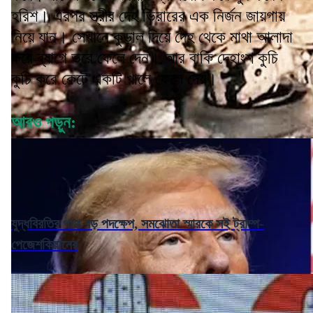
হরিশ। এরপর স্ত্রীর দেহ ভিরারের এক নির্জন জায়গায়
নিয়ে যান। সেখানে কুড়াল দিয়ে দেহ থেকে মাথা আলাদা
করে ব্যাগে ভরে ফেলে দেন। আর বাকি দেহাংশ কুচি
কুচি করে কেটে একটি খালে ফেলে দেয়।
আরও পড়ুন:
যুদ্ধবিরতির পথে বড় পদক্ষেপ, সমঝোতা স্মারকে সই ট্রাম্প-
পেজেশকিয়ানের