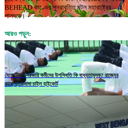
BEHEAD কাণ্ডের পুনরাবৃত্তি ঘটল মহারাষ্ট্রের
পালঘরে।
আরও পড়ুন:
যোগ দিবসে সরকারি কর্মীদের উপস্থিতি কি বাধ্যতামূলক? রাজ্যের
কাছে হলফনামা চাইল হাইকোর্ট