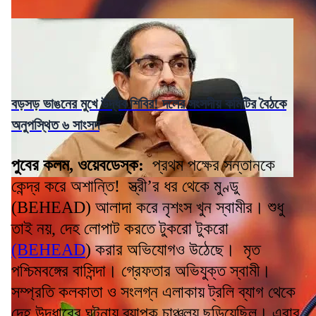
বড়সড় ভাঙনের মুখে উদ্ধব শিবির! দলের সংসদীয় কমিটির বৈঠকে
অনুপস্থিত ৬ সাংসদ
পুবের কলম, ওয়েবডেস্ক:
প্রথম পক্ষের সন্তানকে
কেন্দ্র করে অশান্তি! স্ত্রী’র ধর থেকে মুণ্ডু
(BEHEAD) আলাদা করে নৃশংস খুন স্বামীর। শুধু
তাই নয়, দেহ লোপাট করতে টুকরো টুকরো
(BEHEAD
) করার অভিযোগও উঠেছে। মৃত
পশ্চিমবঙ্গের বাসিন্দা। গ্রেফতার অভিযুক্ত স্বামী।
সম্প্রতি কলকাতা ও সংলগ্ন এলাকায় ট্রলি ব্যাগ থেকে
দেহ উদ্ধারের ঘটনায় ব্যাপক চাঞ্চল্য ছড়িয়েছিল। এবার