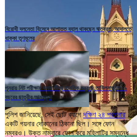
বিরোধী দলনেতা হিসেবে আপাতত বহাল থাকছেন ঋতব্রত, আদালতে
ধাক্কা তৃণমূলের
পুনরায় নিট পরীক্ষায় বসার তীব্র মানসিক যন্ত্রণা, তামিলনাড়ুতে ১৯
বছরের ছাত্রীর আত্মহত্যা
পুলিশ জানিয়েছে, সেই ছোট ব্যাগে
দক্ষিণ ২৪ পরগনার
একটি গয়নার দোকানের ঠিকানা ছিল। সঙ্গে ফোন
নম্বরও। উক্ত নাম্বারে ফোন করে মহিলাটির সম্বন্ধে