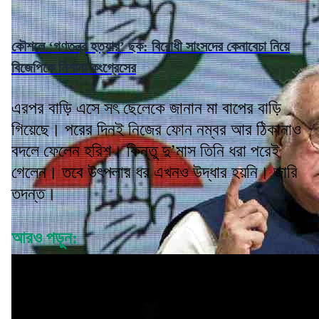
কৌশলে ‘গণতন্ত্র হত্যার’ ছক: বিরোধী সাংসদের কেনাবেচা নিয়ে
বিজেপিকে নিশানা কংগ্রেসের
এরপর বাড়ি এসে সৎ ছেলেকে জানান মা বাপের বাড়ি
গিয়েছে। পরের দিনই নিজের ফোন নম্বর আর ঠিকানাও
বদলে ফেলেন হরিশ। কিন্তু দু’মাস তিনি ধরা পরেই
গেলেন। তবে উৎপলার ধর এখনও উদ্ধার হয়নি। জারি
তদন্ত।
আরও পড়ুন: