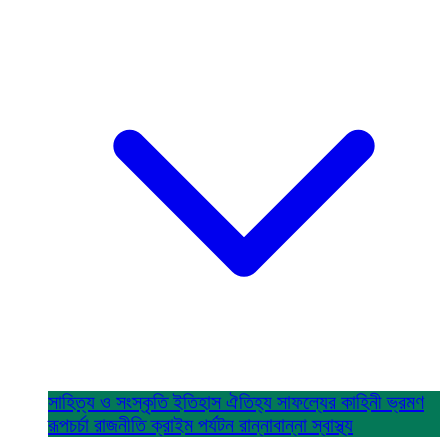
সাহিত্য ও সংস্কৃতি
ইতিহাস ঐতিহ্য
সাফল্যের কাহিনী
ভ্রমণ
রূপচর্চা
রাজনীতি
ক্রাইম
পর্যটন
রান্নাবান্না
স্বাস্থ্য