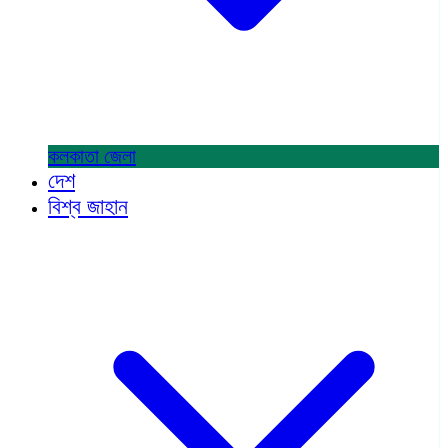
কলকাতা
জেলা
দেশ
বিশ্ব জাহান