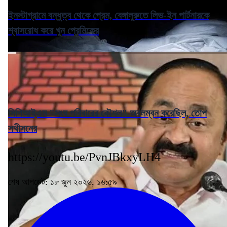
ইনস্টাগ্রামে বন্ধুত্ব থেকে প্রেম, বেঙ্গালুরুতে লিভ-ইন পার্টনারকে
শ্বাসরোধ করে খুন প্রেমিকের
সিপিআইএম "সংঘ পরিবারের কৌশল" অবলম্বন করেছিল, তোপ
সথীসনের
https://youtu.be/PvnJBkxyLH4
শেষ আপডেট: ১৮ জুন ২০২৬, ১৬:৫৯