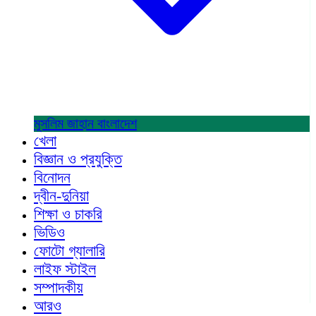
মুসলিম জাহান
বাংলাদেশ
খেলা
বিজ্ঞান ও প্রযুক্তি
বিনোদন
দ্বীন-দুনিয়া
শিক্ষা ও চাকরি
ভিডিও
ফোটো গ্যালারি
লাইফ স্টাইল
সম্পাদকীয়
আরও