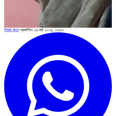
ইমামা খাতুন
প্রকাশিত: ১৬ মার্চ ২০২৫, ১৩:৫০