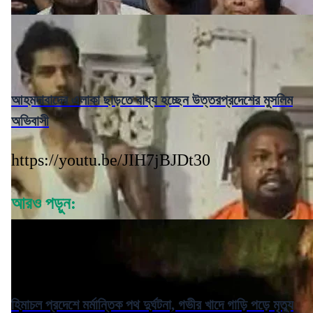
আহমদাবাদের এলাকা ছাড়তে বাধ্য হচ্ছেন উত্তরপ্রদেশের মুসলিম
অভিবাসী
https://youtu.be/JIH7jBJDt30
আরও পড়ুন:
হিমাচল প্রদেশে মর্মান্তিক পথ দুর্ঘটনা, গভীর খাদে গাড়ি পড়ে মৃত্যু